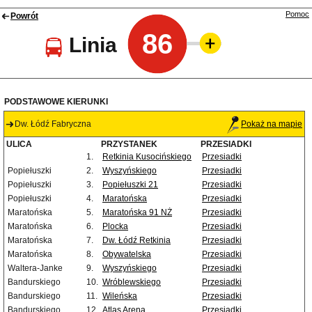
Pomoc
Powrót
86
Linia
PODSTAWOWE KIERUNKI
Dw. Łódź Fabryczna
Pokaż na mapie
ULICA
PRZYSTANEK
PRZESIADKI
1.
Retkinia Kusocińskiego
Przesiadki
Popiełuszki
2.
Wyszyńskiego
Przesiadki
Popiełuszki
3.
Popiełuszki 21
Przesiadki
Popiełuszki
4.
Maratońska
Przesiadki
Maratońska
5.
Maratońska 91 NŻ
Przesiadki
Maratońska
6.
Plocka
Przesiadki
Maratońska
7.
Dw. Łódź Retkinia
Przesiadki
Maratońska
8.
Obywatelska
Przesiadki
Waltera-Janke
9.
Wyszyńskiego
Przesiadki
Bandurskiego
10.
Wróblewskiego
Przesiadki
Bandurskiego
11.
Wileńska
Przesiadki
Bandurskiego
12.
Atlas Arena
Przesiadki