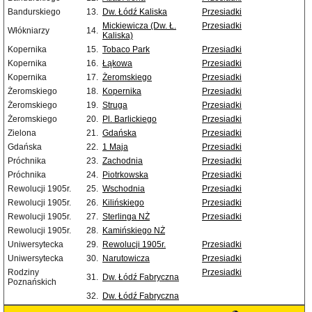
Bandurskiego
13.
Dw. Łódź Kaliska
Przesiadki
Mickiewicza (Dw. Ł.
Przesiadki
Włókniarzy
14.
Kaliska)
Kopernika
15.
Tobaco Park
Przesiadki
Kopernika
16.
Łąkowa
Przesiadki
Kopernika
17.
Żeromskiego
Przesiadki
Żeromskiego
18.
Kopernika
Przesiadki
Żeromskiego
19.
Struga
Przesiadki
Żeromskiego
20.
Pl. Barlickiego
Przesiadki
Zielona
21.
Gdańska
Przesiadki
Gdańska
22.
1 Maja
Przesiadki
Próchnika
23.
Zachodnia
Przesiadki
Próchnika
24.
Piotrkowska
Przesiadki
Rewolucji 1905r.
25.
Wschodnia
Przesiadki
Rewolucji 1905r.
26.
Kilińskiego
Przesiadki
Rewolucji 1905r.
27.
Sterlinga NŻ
Przesiadki
Rewolucji 1905r.
28.
Kamińskiego NŻ
Uniwersytecka
29.
Rewolucji 1905r.
Przesiadki
Uniwersytecka
30.
Narutowicza
Przesiadki
Rodziny
Przesiadki
31.
Dw. Łódź Fabryczna
Poznańskich
32.
Dw. Łódź Fabryczna