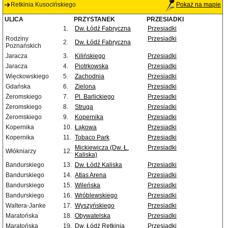
Retkinia Kusocińskiego
Pokaż na mapie
ULICA
PRZYSTANEK
PRZESIADKI
1.
Dw. Łódź Fabryczna
Przesiadki
Rodziny
Przesiadki
2.
Dw. Łódź Fabryczna
Poznańskich
Jaracza
3.
Kilińskiego
Przesiadki
Jaracza
4.
Piotrkowska
Przesiadki
Więckowskiego
5.
Zachodnia
Przesiadki
Gdańska
6.
Zielona
Przesiadki
Żeromskiego
7.
Pl. Barlickiego
Przesiadki
Żeromskiego
8.
Struga
Przesiadki
Żeromskiego
9.
Kopernika
Przesiadki
Kopernika
10.
Łąkowa
Przesiadki
Kopernika
11.
Tobaco Park
Przesiadki
Mickiewicza (Dw. Ł.
Przesiadki
Włókniarzy
12.
Kaliska)
Bandurskiego
13.
Dw. Łódź Kaliska
Przesiadki
Bandurskiego
14.
Atlas Arena
Przesiadki
Bandurskiego
15.
Wileńska
Przesiadki
Bandurskiego
16.
Wróblewskiego
Przesiadki
Waltera-Janke
17.
Wyszyńskiego
Przesiadki
Maratońska
18.
Obywatelska
Przesiadki
Maratońska
19.
Dw. Łódź Retkinia
Przesiadki