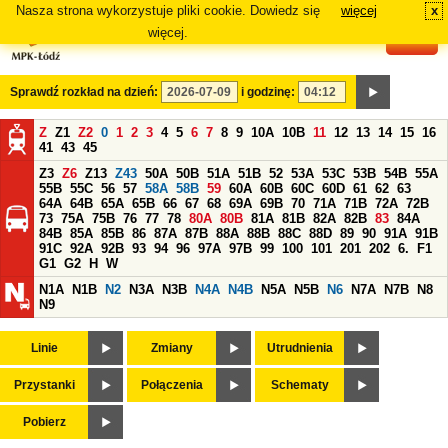
Nasza strona wykorzystuje pliki cookie. Dowiedz się
więcej
x
#
więcej.
Sprawdź rozkład na dzień:
i godzinę:
Z
Z1
Z2
0
1
2
3
4
5
6
7
8
9
10A
10B
11
12
13
14
15
16
41
43
45
Z3
Z6
Z13
Z43
50A
50B
51A
51B
52
53A
53C
53B
54B
55A
55B
55C
56
57
58A
58B
59
60A
60B
60C
60D
61
62
63
64A
64B
65A
65B
66
67
68
69A
69B
70
71A
71B
72A
72B
73
75A
75B
76
77
78
80A
80B
81A
81B
82A
82B
83
84A
84B
85A
85B
86
87A
87B
88A
88B
88C
88D
89
90
91A
91B
91C
92A
92B
93
94
96
97A
97B
99
100
101
201
202
6.
F1
G1
G2
H
W
N1A
N1B
N2
N3A
N3B
N4A
N4B
N5A
N5B
N6
N7A
N7B
N8
N9
Linie
Zmiany
Utrudnienia
Przystanki
Połączenia
Schematy
Pobierz