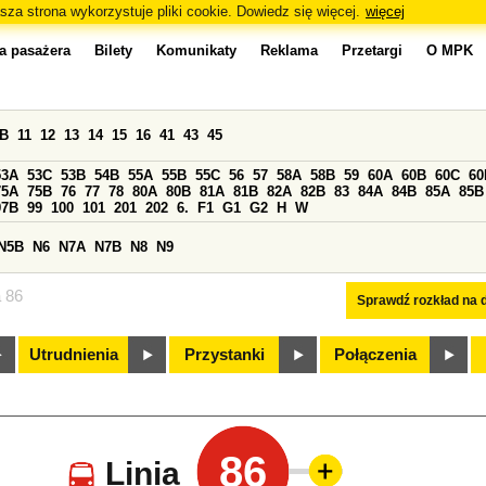
sza strona wykorzystuje pliki cookie. Dowiedz się więcej.
więcej
a pasażera
Bilety
Komunikaty
Reklama
Przetargi
O MPK
0B
11
12
13
14
15
16
41
43
45
53A
53C
53B
54B
55A
55B
55C
56
57
58A
58B
59
60A
60B
60C
60
75A
75B
76
77
78
80A
80B
81A
81B
82A
82B
83
84A
84B
85A
85B
97B
99
100
101
201
202
6.
F1
G1
G2
H
W
N5B
N6
N7A
N7B
N8
N9
a 86
Sprawdź rozkład na d
Utrudnienia
Przystanki
Połączenia
86
Linia