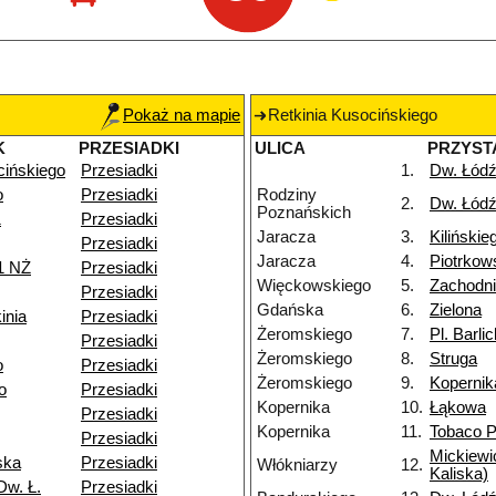
Pokaż na mapie
Retkinia Kusocińskiego
K
PRZESIADKI
ULICA
PRZYST
cińskiego
Przesiadki
1.
Dw. Łódź
o
Przesiadki
Rodziny
2.
Dw. Łódź
Poznańskich
1
Przesiadki
Jaracza
3.
Kilińskie
Przesiadki
Jaracza
4.
Piotrkow
1 NŻ
Przesiadki
Więckowskiego
5.
Zachodn
Przesiadki
Gdańska
6.
Zielona
inia
Przesiadki
Żeromskiego
7.
Pl. Barli
Przesiadki
Żeromskiego
8.
Struga
o
Przesiadki
Żeromskiego
9.
Kopernik
o
Przesiadki
Kopernika
10.
Łąkowa
Przesiadki
Kopernika
11.
Tobaco P
Przesiadki
Mickiewi
ska
Przesiadki
Włókniarzy
12.
Kaliska)
Dw. Ł.
Przesiadki