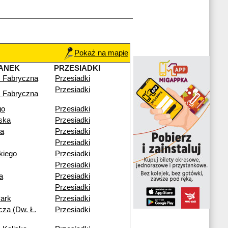
Pokaż na mapie
ANEK
PRZESIADKI
 Fabryczna
Przesiadki
Przesiadki
 Fabryczna
go
Przesiadki
ska
Przesiadki
ia
Przesiadki
Przesiadki
ckiego
Przesiadki
Przesiadki
a
Przesiadki
Przesiadki
ark
Przesiadki
cza (Dw. Ł.
Przesiadki