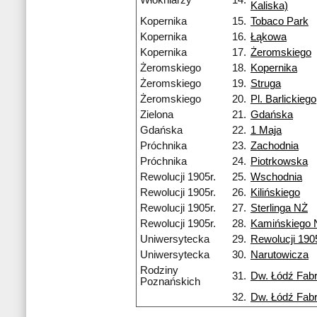
Włókniarzy
14.
Kaliska)
Kopernika
15.
Tobaco Park
Kopernika
16.
Łąkowa
Kopernika
17.
Żeromskiego
Żeromskiego
18.
Kopernika
Żeromskiego
19.
Struga
Żeromskiego
20.
Pl. Barlickiego
Zielona
21.
Gdańska
Gdańska
22.
1 Maja
Próchnika
23.
Zachodnia
Próchnika
24.
Piotrkowska
Rewolucji 1905r.
25.
Wschodnia
Rewolucji 1905r.
26.
Kilińskiego
Rewolucji 1905r.
27.
Sterlinga NŻ
Rewolucji 1905r.
28.
Kamińskiego 
Uniwersytecka
29.
Rewolucji 1905
Uniwersytecka
30.
Narutowicza
Rodziny
31.
Dw. Łódź Fab
Poznańskich
32.
Dw. Łódź Fab