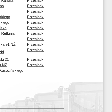
 Kaliska
Przesiadki
ena
Przesiadki
Przesiadki
skiego
Przesiadki
kiego
Przesiadki
lska
Przesiadki
 Retkinia
Przesiadki
Przesiadki
ska 91 NŻ
Przesiadki
Przesiadki
zki
zki 21
Przesiadki
a NŻ
Przesiadki
 Kusocińskiego