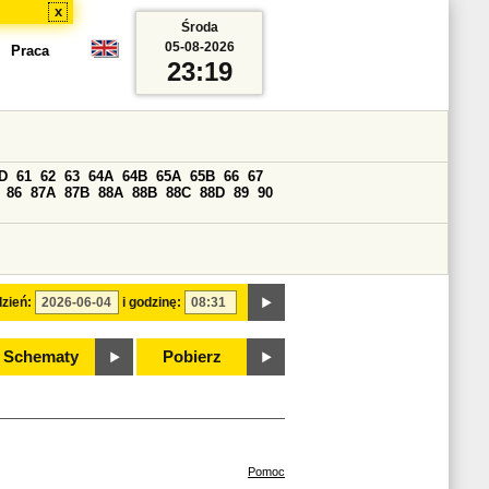
x
Środa
05-08-2026
Praca
23:19
D
61
62
63
64A
64B
65A
65B
66
67
86
87A
87B
88A
88B
88C
88D
89
90
zień:
i godzinę:
Schematy
Pobierz
Pomoc