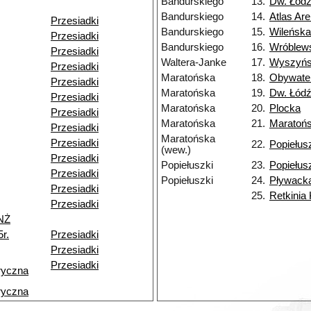
Bandurskiego
13.
Dw. Łódź
Bandurskiego
14.
Atlas Ar
Przesiadki
Bandurskiego
15.
Wileńska
Przesiadki
Bandurskiego
16.
Wróblew
Przesiadki
Waltera-Janke
17.
Wyszyńs
Przesiadki
Maratońska
18.
Obywate
Przesiadki
Maratońska
19.
Dw. Łódź
Przesiadki
Maratońska
20.
Plocka
Przesiadki
Maratońska
21.
Maratoń
Przesiadki
Maratońska
Przesiadki
22.
Popiełus
(wew.)
Przesiadki
Popiełuszki
23.
Popiełus
Przesiadki
Popiełuszki
24.
Pływack
Przesiadki
25.
Retkinia
Przesiadki
NŻ
r.
Przesiadki
Przesiadki
Przesiadki
ryczna
ryczna