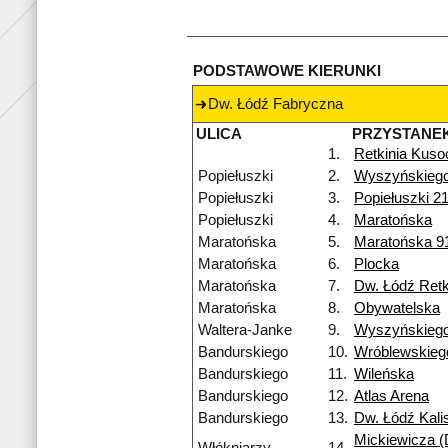
PODSTAWOWE KIERUNKI
Dw. Łódź Fabryczna
ULICA
PRZYSTANE
1.
Retkinia Kuso
Popiełuszki
2.
Wyszyńskieg
Popiełuszki
3.
Popiełuszki 2
Popiełuszki
4.
Maratońska
Maratońska
5.
Maratońska 9
Maratońska
6.
Plocka
Maratońska
7.
Dw. Łódź Retk
Maratońska
8.
Obywatelska
Waltera-Janke
9.
Wyszyńskieg
Bandurskiego
10.
Wróblewskieg
Bandurskiego
11.
Wileńska
Bandurskiego
12.
Atlas Arena
Bandurskiego
13.
Dw. Łódź Kali
Mickiewicza (