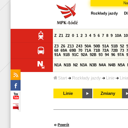
Na
Rozkłady jazdy
Dl
Z
Z1
Z2
0
1
2
3
4
5
6
7
8
9
10A
1
Z3
Z6
Z13
Z43
50A
50B
51A
51B
52
68
69A
69B
70
71A
71B
72A
72B
73
91A
91B
91C
92A
92B
93
94
96
97A
N1A
N1B
N2
N3A
N3B
N4A
N4B
N5A
Start
Rozkłady jazdy
Linie
Lini
Linie
Zmiany
Powrót