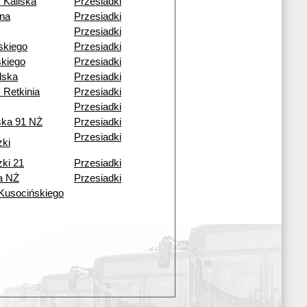
 Kaliska
Przesiadki
ena
Przesiadki
Przesiadki
skiego
Przesiadki
kiego
Przesiadki
lska
Przesiadki
 Retkinia
Przesiadki
Przesiadki
ska 91 NŻ
Przesiadki
Przesiadki
zki
zki 21
Przesiadki
a NŻ
Przesiadki
 Kusocińskiego