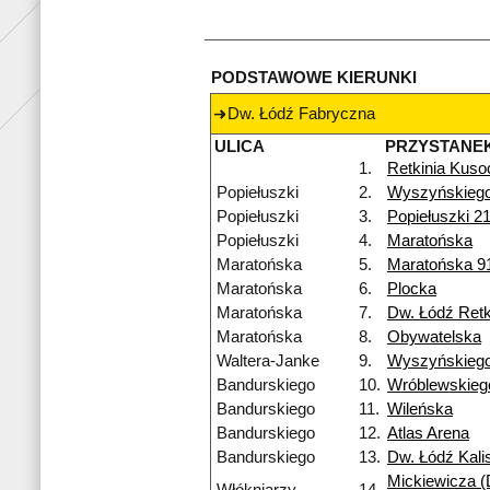
PODSTAWOWE KIERUNKI
Dw. Łódź Fabryczna
ULICA
PRZYSTANE
1.
Retkinia Kuso
Popiełuszki
2.
Wyszyńskieg
Popiełuszki
3.
Popiełuszki 2
Popiełuszki
4.
Maratońska
Maratońska
5.
Maratońska 9
Maratońska
6.
Plocka
Maratońska
7.
Dw. Łódź Retk
Maratońska
8.
Obywatelska
Waltera-Janke
9.
Wyszyńskieg
Bandurskiego
10.
Wróblewskieg
Bandurskiego
11.
Wileńska
Bandurskiego
12.
Atlas Arena
Bandurskiego
13.
Dw. Łódź Kali
Mickiewicza (