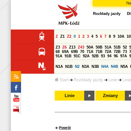
Na
Rozkłady jazdy
Dl
Z
Z1
Z2
0
1
2
3
4
5
6
7
8
9
10A
1
Z3
Z6
Z13
Z43
50A
50B
51A
51B
52
68
69A
69B
70
71A
71B
72A
72B
73
91A
91B
91C
92A
92B
93
94
96
97A
N1A
N1B
N2
N3A
N3B
N4A
N4B
N5A
Start
Rozkłady jazdy
Linie
Lini
Linie
Zmiany
Powrót