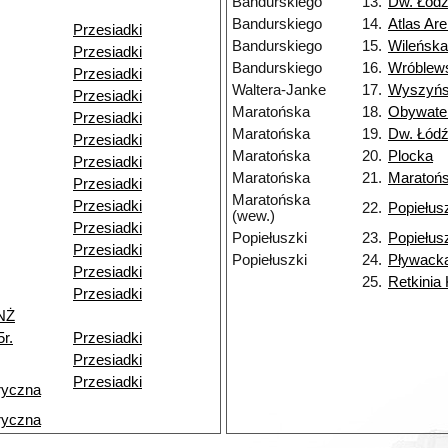
Bandurskiego
13.
Dw. Łódź
Bandurskiego
14.
Atlas Ar
Przesiadki
Bandurskiego
15.
Wileńska
Przesiadki
Bandurskiego
16.
Wróblew
Przesiadki
Waltera-Janke
17.
Wyszyńs
Przesiadki
Maratońska
18.
Obywate
Przesiadki
Maratońska
19.
Dw. Łódź
Przesiadki
Maratońska
20.
Plocka
Przesiadki
Maratońska
21.
Maratoń
Przesiadki
Maratońska
Przesiadki
22.
Popiełus
(wew.)
Przesiadki
Popiełuszki
23.
Popiełus
Przesiadki
Popiełuszki
24.
Pływack
Przesiadki
25.
Retkinia
Przesiadki
NŻ
r.
Przesiadki
Przesiadki
Przesiadki
ryczna
ryczna