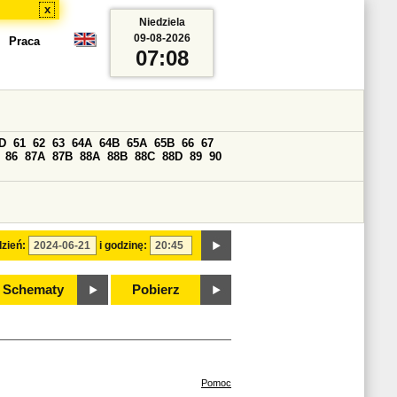
x
Niedziela
09-08-2026
Praca
07:08
D
61
62
63
64A
64B
65A
65B
66
67
86
87A
87B
88A
88B
88C
88D
89
90
zień:
i godzinę:
Schematy
Pobierz
Pomoc