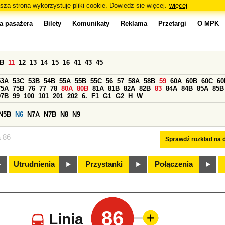
sza strona wykorzystuje pliki cookie. Dowiedz się więcej.
więcej
a pasażera
Bilety
Komunikaty
Reklama
Przetargi
O MPK
0B
11
12
13
14
15
16
41
43
45
53A
53C
53B
54B
55A
55B
55C
56
57
58A
58B
59
60A
60B
60C
60
75A
75B
76
77
78
80A
80B
81A
81B
82A
82B
83
84A
84B
85A
85B
97B
99
100
101
201
202
6.
F1
G1
G2
H
W
N5B
N6
N7A
N7B
N8
N9
a 86
Sprawdź rozkład na d
Utrudnienia
Przystanki
Połączenia
86
Linia