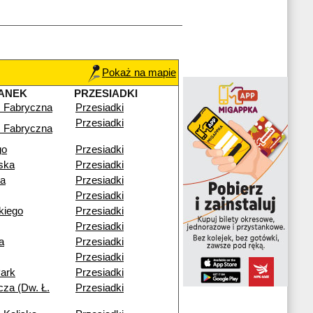
Pokaż na mapie
ANEK
PRZESIADKI
 Fabryczna
Przesiadki
Przesiadki
 Fabryczna
go
Przesiadki
ska
Przesiadki
ia
Przesiadki
Przesiadki
ckiego
Przesiadki
Przesiadki
a
Przesiadki
Przesiadki
ark
Przesiadki
cza (Dw. Ł.
Przesiadki