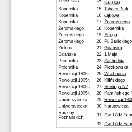
Włókniarzy
14.
Kaliska)
Kopernika
15.
Tobaco Park
Kopernika
16.
Łąkowa
Kopernika
17.
Żeromskiego
Żeromskiego
18.
Kopernika
Żeromskiego
19.
Struga
Żeromskiego
20.
Pl. Barlickiego
Zielona
21.
Gdańska
Gdańska
22.
1 Maja
Próchnika
23.
Zachodnia
Próchnika
24.
Piotrkowska
Rewolucji 1905r.
25.
Wschodnia
Rewolucji 1905r.
26.
Kilińskiego
Rewolucji 1905r.
27.
Sterlinga NŻ
Rewolucji 1905r.
28.
Kamińskiego 
Uniwersytecka
29.
Rewolucji 1905
Uniwersytecka
30.
Narutowicza
Rodziny
31.
Dw. Łódź Fab
Poznańskich
32.
Dw. Łódź Fab