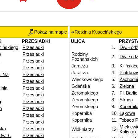
Pokaż na mapie
Retkinia Kusocińskiego
K
PRZESIADKI
ULICA
PRZYST
cińskiego
Przesiadki
1.
Dw. Łódź
o
Przesiadki
Rodziny
2.
Dw. Łódź
Poznańskich
1
Przesiadki
Jaracza
3.
Kilińskie
Przesiadki
Jaracza
4.
Piotrkow
1 NŻ
Przesiadki
Więckowskiego
5.
Zachodn
Przesiadki
Gdańska
6.
Zielona
inia
Przesiadki
Żeromskiego
7.
Pl. Barli
Przesiadki
Żeromskiego
8.
Struga
o
Przesiadki
Żeromskiego
9.
Kopernik
o
Przesiadki
Kopernika
10.
Łąkowa
Przesiadki
Kopernika
11.
Tobaco P
Przesiadki
Mickiewi
ska
Przesiadki
Włókniarzy
12.
Kaliska)
Dw. Ł.
Przesiadki