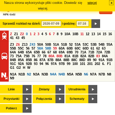
Nasza strona wykorzystuje pliki cookie. Dowiedz się
więcej
x
#
więcej.
Sprawdź rozkład na dzień:
i godzinę:
Z
Z1
Z2
0
1
2
3
4
5
6
7
8
9
10A
10B
11
12
13
14
15
16
41
43
45
Z3
Z6
Z13
Z43
50A
50B
51A
51B
52
53A
53C
53B
54B
55A
55B
55C
56
57
58A
58B
59
60A
60B
60C
60D
61
62
63
64A
64B
65A
65B
66
67
68
69A
69B
70
71A
71B
72A
72B
73
75A
75B
76
77
78
80A
80B
81A
81B
82A
82B
83
84A
84B
85A
85B
86
87A
87B
88A
88B
88C
88D
89
90
91A
91B
91C
92A
92B
93
94
96
97A
97B
99
100
101
201
202
6.
F1
G1
G2
H
W
N1A
N1B
N2
N3A
N3B
N4A
N4B
N5A
N5B
N6
N7A
N7B
N8
N9
Linie
Zmiany
Utrudnienia
Przystanki
Połączenia
Schematy
Pobierz