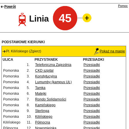
Pomoc
Powrót
45
Linia
PODSTAWOWE KIERUNKI
Pl. Kilińskiego (Zgierz)
Pokaż na mapie
ULICA
PRZYSTANEK
PRZESIADKI
1.
Telefoniczna Zajezdnia
Przesiadki
Pomorska
2.
CKD szpital
Przesiadki
Pomorska
3.
Konstytucyjna
Przesiadki
Pomorska
4.
Lumumby (kampus UŁ)
Przesiadki
Pomorska
5.
Tamka
Przesiadki
Pomorska
6.
Matejki
Przesiadki
Pomorska
7.
Rondo Solidarności
Przesiadki
Pomorska
8.
Kamińskiego
Przesiadki
Pomorska
9.
Sterlinga
Przesiadki
Pomorska
10.
Kilińskiego
Przesiadki
Kilińskiego
11.
Północna
Przesiadki
Północna
12.
Nowomiejska
Przesiadki