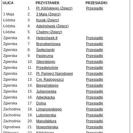
ULICA
PRZYSTANEK
PRZESIADKI
1.
Pl. Kilińskiego (Zgierz)
Przesiadki
1 Maja
2.
3 Maja (Zgierz)
Łódzka
3.
Kurak (Zgierz)
Łódzka
4.
Adelmówek (Zgierz)
Łódzka
5.
Chełmy (Zgierz)
Zgierska
6.
Helenówek #
Przesiadki
Zgierska
7.
Brzoskwiniowa
Przesiadki
Zgierska
8.
Świtezianki
Przesiadki
Zgierska
9.
Pasieczna
Przesiadki
Zgierska
10.
Sikorskiego
Przesiadki
Zgierska
11.
Przedwiośnie
Przesiadki
Zgierska
12.
Pl. Pamięci Narodowej
Przesiadki
Zgierska
13.
Cm. Radogoszcz
Przesiadki
Zgierska
14.
Biegańskiego
Przesiadki
Zgierska
15.
Julianowska
Przesiadki
Zgierska
16.
Adwokacka
Przesiadki
Zgierska
17.
Dolna
Przesiadki
Zachodnia
18.
Limanowskiego
Przesiadki
Zachodnia
19.
Lutomierska
Przesiadki
Zachodnia
20.
Manufaktura
Przesiadki
Ogrodowa
21.
Nowomiejska
Przesiadki