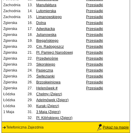
Zachodnia
13.
Manufaktura
Przesiadki
Zachodnia
14.
Lutomierska
Przesiadki
Zachodnia
15.
Limanowskiego
Przesiadki
Zgierska
16.
Dolna
Przesiadki
Zgierska
17.
Adwokacka
Przesiadki
Zgierska
18.
Julianowska
Przesiadki
Zgierska
19.
Biegańskiego
Przesiadki
Zgierska
20.
Cm. Radogoszcz
Przesiadki
Zgierska
21.
Pl. Pamięci Narodowej
Przesiadki
Zgierska
22.
Przedwiośnie
Przesiadki
Zgierska
23.
Sikorskiego
Przesiadki
Zgierska
24.
Pasieczna
Przesiadki
Zgierska
25.
Świtezianki
Przesiadki
Zgierska
26.
Brzoskwiniowa
Przesiadki
Zgierska
27.
Helenówek #
Przesiadki
Łódzka
28.
Chełmy (Zgierz)
Łódzka
29.
Adelmówek (Zgierz)
Łódzka
30.
Kurak (Zgierz)
1 Maja
31.
3 Maja (Zgierz)
32.
Pl. Kilińskiego (Zgierz)
Telefoniczna Zajezdnia
Pokaż na mapie