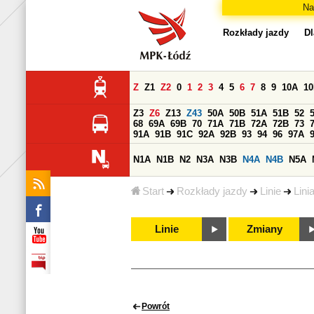
Na
Rozkłady jazdy
Dl
Z
Z1
Z2
0
1
2
3
4
5
6
7
8
9
10A
1
Z3
Z6
Z13
Z43
50A
50B
51A
51B
52
68
69A
69B
70
71A
71B
72A
72B
73
91A
91B
91C
92A
92B
93
94
96
97A
N1A
N1B
N2
N3A
N3B
N4A
N4B
N5A
Start
Rozkłady jazdy
Linie
Lini
Linie
Zmiany
Powrót