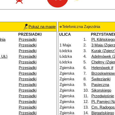
Pokaż na mapie
Telefoniczna Zajezdnia
PRZESIADKI
ULICA
PRZYSTANE
dnia
Przesiadki
1.
Pl. Kilińskiego
Przesiadki
1 Maja
2.
3 Maja (Zgier
Przesiadki
Łódzka
3.
Kurak (Zgierz
 UŁ)
Przesiadki
Łódzka
4.
Adelmówek (Z
Przesiadki
Łódzka
5.
Chełmy (Zgier
Przesiadki
Zgierska
6.
Helenówek #
Przesiadki
Zgierska
7.
Brzoskwiniow
Przesiadki
Zgierska
8.
Świtezianki
Przesiadki
Zgierska
9.
Pasieczna
Przesiadki
Zgierska
10.
Sikorskiego
Przesiadki
Zgierska
11.
Przedwiośnie
Przesiadki
Zgierska
12.
Pl. Pamięci N
Przesiadki
Zgierska
13.
Cm. Radogos
Przesiadki
Zgierska
14.
Biegańskiego