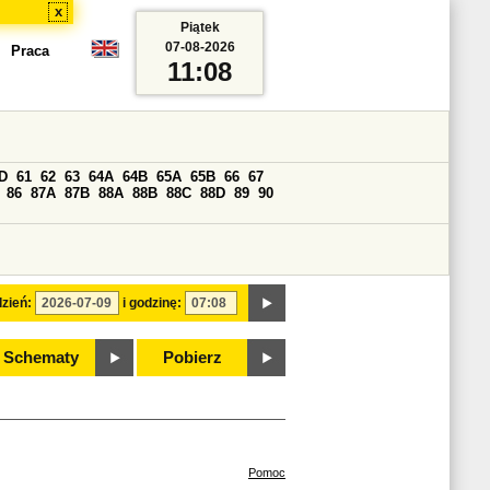
x
Piątek
07-08-2026
Praca
11:08
D
61
62
63
64A
64B
65A
65B
66
67
86
87A
87B
88A
88B
88C
88D
89
90
zień:
i godzinę:
Schematy
Pobierz
Pomoc