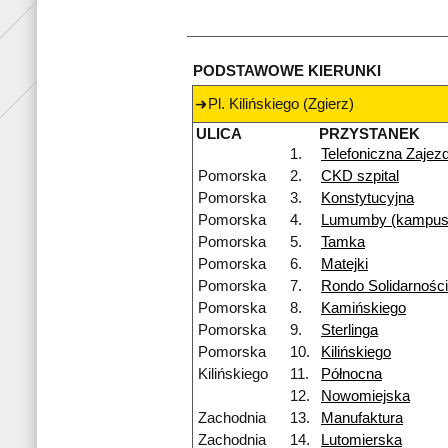
PODSTAWOWE KIERUNKI
Pl. Kilińskiego (Zgierz)
ULICA
PRZYSTANEK
1.
Telefoniczna Zajez
Pomorska
2.
CKD szpital
Pomorska
3.
Konstytucyjna
Pomorska
4.
Lumumby (kampus
Pomorska
5.
Tamka
Pomorska
6.
Matejki
Pomorska
7.
Rondo Solidarności
Pomorska
8.
Kamińskiego
Pomorska
9.
Sterlinga
Pomorska
10.
Kilińskiego
Kilińskiego
11.
Północna
12.
Nowomiejska
Zachodnia
13.
Manufaktura
Zachodnia
14.
Lutomierska