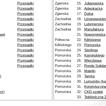
Przesiadki
Zgierska
15.
Julianowska
Przesiadki
Zgierska
16.
Adwokacka
Przesiadki
Zgierska
17.
Dolna
Przesiadki
Zachodnia
18.
Limanowskie
Przesiadki
Zachodnia
19.
Lutomierska
Przesiadki
Zachodnia
20.
Manufaktura
wej
Przesiadki
21.
Nowomiejska
Przesiadki
Północna
22.
Kilińskiego
Przesiadki
Kilińskiego
23.
Pomorska
Przesiadki
Pomorska
24.
Sterlinga
Przesiadki
Pomorska
25.
Kamińskiego
Przesiadki
Pomorska
26.
Wierzbowa
Przesiadki
Pomorska
27.
Rondo Solidar
Pomorska
28.
Matejki
)
Pomorska
29.
Tamka
Pomorska
30.
Lumumby (ka
Pomorska
31.
Konstytucyjn
erz)
Pomorska
32.
CKD szpital
33.
Telefoniczna 