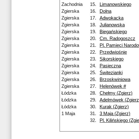
Zachodnia
15.
Limanowskiego
Zgierska
16.
Dolna
Zgierska
17.
Adwokacka
Zgierska
18.
Julianowska
Zgierska
19.
Biegańskiego
Zgierska
20.
Cm. Radogoszcz
Zgierska
21.
Pl. Pamięci Narodo
Zgierska
22.
Przedwiośnie
Zgierska
23.
Sikorskiego
Zgierska
24.
Pasieczna
Zgierska
25.
Świtezianki
Zgierska
26.
Brzoskwiniowa
Zgierska
27.
Helenówek #
Łódzka
28.
Chełmy (Zgierz)
Łódzka
29.
Adelmówek (Zgierz
Łódzka
30.
Kurak (Zgierz)
1 Maja
31.
3 Maja (Zgierz)
32.
Pl. Kilińskiego (Zgi