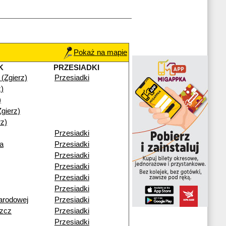
Pokaż na mapie
K
PRZESIADKI
 (Zgierz)
Przesiadki
z)
)
gierz)
z)
Przesiadki
a
Przesiadki
Przesiadki
Przesiadki
Przesiadki
Przesiadki
arodowej
Przesiadki
zcz
Przesiadki
Przesiadki