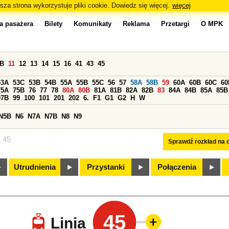
sza strona wykorzystuje pliki cookie. Dowiedz się więcej.
więcej
a pasażera
Bilety
Komunikaty
Reklama
Przetargi
O MPK
0B
11
12
13
14
15
16
41
43
45
53A
53C
53B
54B
55A
55B
55C
56
57
58A
58B
59
60A
60B
60C
60
75A
75B
76
77
78
80A
80B
81A
81B
82A
82B
83
84A
84B
85A
85B
97B
99
100
101
201
202
6.
F1
G1
G2
H
W
N5B
N6
N7A
N7B
N8
N9
a 45
Sprawdź rozkład na d
Utrudnienia
Przystanki
Połączenia
45
Linia