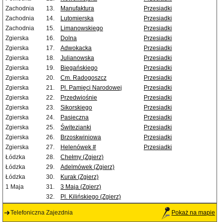
Zachodnia
13.
Manufaktura
Przesiadki
Zachodnia
14.
Lutomierska
Przesiadki
Zachodnia
15.
Limanowskiego
Przesiadki
Zgierska
16.
Dolna
Przesiadki
Zgierska
17.
Adwokacka
Przesiadki
Zgierska
18.
Julianowska
Przesiadki
Zgierska
19.
Biegańskiego
Przesiadki
Zgierska
20.
Cm. Radogoszcz
Przesiadki
Zgierska
21.
Pl. Pamięci Narodowej
Przesiadki
Zgierska
22.
Przedwiośnie
Przesiadki
Zgierska
23.
Sikorskiego
Przesiadki
Zgierska
24.
Pasieczna
Przesiadki
Zgierska
25.
Świtezianki
Przesiadki
Zgierska
26.
Brzoskwiniowa
Przesiadki
Zgierska
27.
Helenówek #
Przesiadki
Łódzka
28.
Chełmy (Zgierz)
Łódzka
29.
Adelmówek (Zgierz)
Łódzka
30.
Kurak (Zgierz)
1 Maja
31.
3 Maja (Zgierz)
32.
Pl. Kilińskiego (Zgierz)
Telefoniczna Zajezdnia
Pokaż na mapie