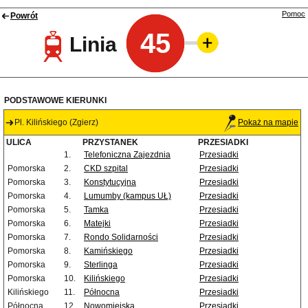
Pomoc
Powrót
45
Linia
PODSTAWOWE KIERUNKI
Pl. Kilińskiego (Zgierz)
Pokaż na mapie
ULICA
PRZYSTANEK
PRZESIADKI
1.
Telefoniczna Zajezdnia
Przesiadki
Pomorska
2.
CKD szpital
Przesiadki
Pomorska
3.
Konstytucyjna
Przesiadki
Pomorska
4.
Lumumby (kampus UŁ)
Przesiadki
Pomorska
5.
Tamka
Przesiadki
Pomorska
6.
Matejki
Przesiadki
Pomorska
7.
Rondo Solidarności
Przesiadki
Pomorska
8.
Kamińskiego
Przesiadki
Pomorska
9.
Sterlinga
Przesiadki
Pomorska
10.
Kilińskiego
Przesiadki
Kilińskiego
11.
Północna
Przesiadki
Północna
12.
Nowomiejska
Przesiadki