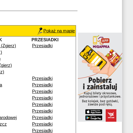
Pokaż na mapie
K
PRZESIADKI
 (Zgierz)
Przesiadki
z)
)
gierz)
z)
Przesiadki
a
Przesiadki
Przesiadki
Przesiadki
Przesiadki
Przesiadki
arodowej
Przesiadki
zcz
Przesiadki
Przesiadki