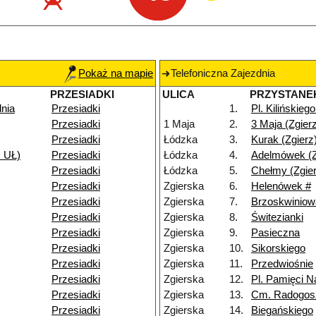
Pokaż na mapie
Telefoniczna Zajezdnia
PRZESIADKI
ULICA
PRZYSTANE
dnia
Przesiadki
1.
Pl. Kilińskiego
Przesiadki
1 Maja
2.
3 Maja (Zgier
Przesiadki
Łódzka
3.
Kurak (Zgierz
 UŁ)
Przesiadki
Łódzka
4.
Adelmówek (Z
Przesiadki
Łódzka
5.
Chełmy (Zgier
Przesiadki
Zgierska
6.
Helenówek #
Przesiadki
Zgierska
7.
Brzoskwiniow
Przesiadki
Zgierska
8.
Świtezianki
Przesiadki
Zgierska
9.
Pasieczna
Przesiadki
Zgierska
10.
Sikorskiego
Przesiadki
Zgierska
11.
Przedwiośnie
Przesiadki
Zgierska
12.
Pl. Pamięci N
Przesiadki
Zgierska
13.
Cm. Radogos
Przesiadki
Zgierska
14.
Biegańskiego