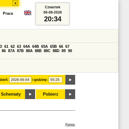
x
Czwartek
06-08-2026
Praca
20:34
D
61
62
63
64A
64B
65A
65B
66
67
86
87A
87B
88A
88B
88C
88D
89
90
zień:
i godzinę:
Schematy
Pobierz
Pomoc