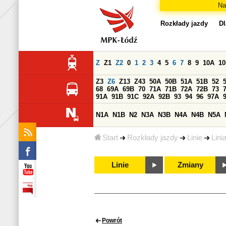
Na
Rozkłady jazdy
Dl
Z
Z1
Z2
0
1
2
3
4
5
6
7
8
9
10A
1
Z3
Z6
Z13
Z43
50A
50B
51A
51B
52
68
69A
69B
70
71A
71B
72A
72B
73
91A
91B
91C
92A
92B
93
94
96
97A
N1A
N1B
N2
N3A
N3B
N4A
N4B
N5A
Start
Rozkłady jazdy
Linie
Lini
Linie
Zmiany
Powrót