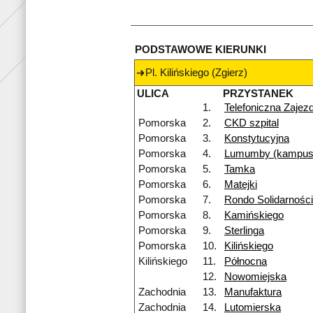
PODSTAWOWE KIERUNKI
Pl. Kilińskiego (Zgierz)
ULICA
PRZYSTANEK
1.
Telefoniczna Zajez
Pomorska
2.
CKD szpital
Pomorska
3.
Konstytucyjna
Pomorska
4.
Lumumby (kampus
Pomorska
5.
Tamka
Pomorska
6.
Matejki
Pomorska
7.
Rondo Solidarności
Pomorska
8.
Kamińskiego
Pomorska
9.
Sterlinga
Pomorska
10.
Kilińskiego
Kilińskiego
11.
Północna
12.
Nowomiejska
Zachodnia
13.
Manufaktura
Zachodnia
14.
Lutomierska