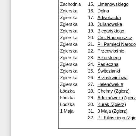
Zachodnia
15.
Limanowskiego
Zgierska
16.
Dolna
Zgierska
17.
Adwokacka
Zgierska
18.
Julianowska
Zgierska
19.
Biegańskiego
Zgierska
20.
Cm. Radogoszcz
Zgierska
21.
Pl. Pamięci Narodo
Zgierska
22.
Przedwiośnie
Zgierska
23.
Sikorskiego
Zgierska
24.
Pasieczna
Zgierska
25.
Świtezianki
Zgierska
26.
Brzoskwiniowa
Zgierska
27.
Helenówek #
Łódzka
28.
Chełmy (Zgierz)
Łódzka
29.
Adelmówek (Zgierz
Łódzka
30.
Kurak (Zgierz)
1 Maja
31.
3 Maja (Zgierz)
32.
Pl. Kilińskiego (Zgi