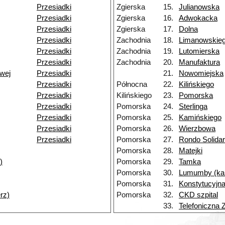
Przesiadki
Zgierska
15.
Julianowska
Przesiadki
Zgierska
16.
Adwokacka
Przesiadki
Zgierska
17.
Dolna
Przesiadki
Zachodnia
18.
Limanowskie
Przesiadki
Zachodnia
19.
Lutomierska
Przesiadki
Zachodnia
20.
Manufaktura
wej
Przesiadki
21.
Nowomiejska
Przesiadki
Północna
22.
Kilińskiego
Przesiadki
Kilińskiego
23.
Pomorska
Przesiadki
Pomorska
24.
Sterlinga
Przesiadki
Pomorska
25.
Kamińskiego
Przesiadki
Pomorska
26.
Wierzbowa
Przesiadki
Pomorska
27.
Rondo Solidar
Pomorska
28.
Matejki
)
Pomorska
29.
Tamka
Pomorska
30.
Lumumby (ka
Pomorska
31.
Konstytucyjn
erz)
Pomorska
32.
CKD szpital
33.
Telefoniczna 