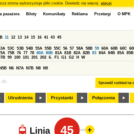
sza strona wykorzystuje pliki cookie. Dowiedz się więcej.
więcej
a pasażera
Bilety
Komunikaty
Reklama
Przetargi
O MPK
0B
11
12
13
14
15
16
41
43
45
53A
53C
53B
54B
55A
55B
55C
56
57
58A
58B
59
60A
60B
60C
60
75A
75B
76
77
78
80A
80B
81A
81B
82A
82B
83
84A
84B
85A
85B
97B
99
100
101
201
202
6.
F1
G1
G2
H
W
N5B
N6
N7A
N7B
N8
N9
a 45
Sprawdź rozkład na d
Utrudnienia
Przystanki
Połączenia
45
Linia