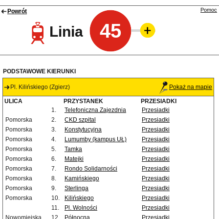
Pomoc
Powrót
45
Linia
PODSTAWOWE KIERUNKI
Pl. Kilińskiego (Zgierz)
Pokaż na mapie
ULICA
PRZYSTANEK
PRZESIADKI
1.
Telefoniczna Zajezdnia
Przesiadki
Pomorska
2.
CKD szpital
Przesiadki
Pomorska
3.
Konstytucyjna
Przesiadki
Pomorska
4.
Lumumby (kampus UŁ)
Przesiadki
Pomorska
5.
Tamka
Przesiadki
Pomorska
6.
Matejki
Przesiadki
Pomorska
7.
Rondo Solidarności
Przesiadki
Pomorska
8.
Kamińskiego
Przesiadki
Pomorska
9.
Sterlinga
Przesiadki
Pomorska
10.
Kilińskiego
Przesiadki
11.
Pl. Wolności
Przesiadki
Nowomiejska
12.
Północna
Przesiadki