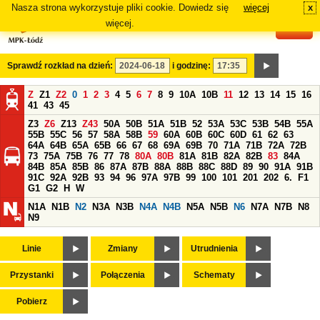
Nasza strona wykorzystuje pliki cookie. Dowiedz się
więcej
x
#
więcej.
Sprawdź rozkład na dzień:
i godzinę:
Z
Z1
Z2
0
1
2
3
4
5
6
7
8
9
10A
10B
11
12
13
14
15
16
41
43
45
Z3
Z6
Z13
Z43
50A
50B
51A
51B
52
53A
53C
53B
54B
55A
55B
55C
56
57
58A
58B
59
60A
60B
60C
60D
61
62
63
64A
64B
65A
65B
66
67
68
69A
69B
70
71A
71B
72A
72B
73
75A
75B
76
77
78
80A
80B
81A
81B
82A
82B
83
84A
84B
85A
85B
86
87A
87B
88A
88B
88C
88D
89
90
91A
91B
91C
92A
92B
93
94
96
97A
97B
99
100
101
201
202
6.
F1
G1
G2
H
W
N1A
N1B
N2
N3A
N3B
N4A
N4B
N5A
N5B
N6
N7A
N7B
N8
N9
Linie
Zmiany
Utrudnienia
Przystanki
Połączenia
Schematy
Pobierz