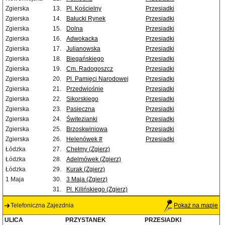
Zgierska
13.
Pl. Kościelny
Przesiadki
Zgierska
14.
Bałucki Rynek
Przesiadki
Zgierska
15.
Dolna
Przesiadki
Zgierska
16.
Adwokacka
Przesiadki
Zgierska
17.
Julianowska
Przesiadki
Zgierska
18.
Biegańskiego
Przesiadki
Zgierska
19.
Cm. Radogoszcz
Przesiadki
Zgierska
20.
Pl. Pamięci Narodowej
Przesiadki
Zgierska
21.
Przedwiośnie
Przesiadki
Zgierska
22.
Sikorskiego
Przesiadki
Zgierska
23.
Pasieczna
Przesiadki
Zgierska
24.
Świtezianki
Przesiadki
Zgierska
25.
Brzoskwiniowa
Przesiadki
Zgierska
26.
Helenówek #
Przesiadki
Łódzka
27.
Chełmy (Zgierz)
Łódzka
28.
Adelmówek (Zgierz)
Łódzka
29.
Kurak (Zgierz)
1 Maja
30.
3 Maja (Zgierz)
31.
Pl. Kilińskiego (Zgierz)
Telefoniczna Zajezdnia
Pokaż na mapie
ULICA
PRZYSTANEK
PRZESIADKI