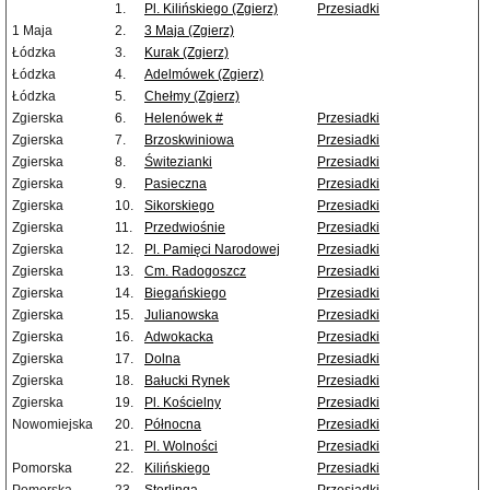
1.
Pl. Kilińskiego (Zgierz)
Przesiadki
1 Maja
2.
3 Maja (Zgierz)
Łódzka
3.
Kurak (Zgierz)
Łódzka
4.
Adelmówek (Zgierz)
Łódzka
5.
Chełmy (Zgierz)
Zgierska
6.
Helenówek #
Przesiadki
Zgierska
7.
Brzoskwiniowa
Przesiadki
Zgierska
8.
Świtezianki
Przesiadki
Zgierska
9.
Pasieczna
Przesiadki
Zgierska
10.
Sikorskiego
Przesiadki
Zgierska
11.
Przedwiośnie
Przesiadki
Zgierska
12.
Pl. Pamięci Narodowej
Przesiadki
Zgierska
13.
Cm. Radogoszcz
Przesiadki
Zgierska
14.
Biegańskiego
Przesiadki
Zgierska
15.
Julianowska
Przesiadki
Zgierska
16.
Adwokacka
Przesiadki
Zgierska
17.
Dolna
Przesiadki
Zgierska
18.
Bałucki Rynek
Przesiadki
Zgierska
19.
Pl. Kościelny
Przesiadki
Nowomiejska
20.
Północna
Przesiadki
21.
Pl. Wolności
Przesiadki
Pomorska
22.
Kilińskiego
Przesiadki