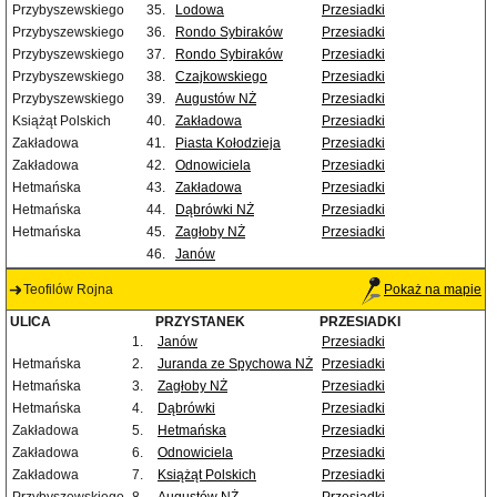
Przybyszewskiego
35.
Lodowa
Przesiadki
Przybyszewskiego
36.
Rondo Sybiraków
Przesiadki
Przybyszewskiego
37.
Rondo Sybiraków
Przesiadki
Przybyszewskiego
38.
Czajkowskiego
Przesiadki
Przybyszewskiego
39.
Augustów NŻ
Przesiadki
Książąt Polskich
40.
Zakładowa
Przesiadki
Zakładowa
41.
Piasta Kołodzieja
Przesiadki
Zakładowa
42.
Odnowiciela
Przesiadki
Hetmańska
43.
Zakładowa
Przesiadki
Hetmańska
44.
Dąbrówki NŻ
Przesiadki
Hetmańska
45.
Zagłoby NŻ
Przesiadki
46.
Janów
Teofilów Rojna
Pokaż na mapie
ULICA
PRZYSTANEK
PRZESIADKI
1.
Janów
Przesiadki
Hetmańska
2.
Juranda ze Spychowa NŻ
Przesiadki
Hetmańska
3.
Zagłoby NŻ
Przesiadki
Hetmańska
4.
Dąbrówki
Przesiadki
Zakładowa
5.
Hetmańska
Przesiadki
Zakładowa
6.
Odnowiciela
Przesiadki
Zakładowa
7.
Książąt Polskich
Przesiadki