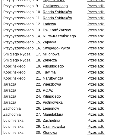
Przybyszewskiego
8.
Augustów NŻ
Przesiadki
Przybyszewskiego
9.
Czajkowskiego
Przesiadki
Przybyszewskiego
10.
Rondo Sybiraków
Przesiadki
Przybyszewskiego
11.
Rondo Sybiraków
Przesiadki
Przybyszewskiego
12.
Lodowa
Przesiadki
Przybyszewskiego
13.
Dw. Łódź Zarzew
Przesiadki
Przybyszewskiego
14.
Nurta-Kaszyńskiego
Przesiadki
Przybyszewskiego
15.
Zapadła
Przesiadki
Przybyszewskiego
16.
Śmigłego-Rydza
Przesiadki
Śmigłego Rydza
17.
Milionowa
Przesiadki
Śmigłego Rydza
18.
Zbiorcza
Przesiadki
Kopcińskiego
19.
Piłsudskiego
Przesiadki
Kopcińskiego
20.
Tuwima
Przesiadki
Kopcińskiego
21.
Narutowicza
Przesiadki
Jaracza
22.
Wierzbowa
Przesiadki
Jaracza
23.
P.O.W.
Przesiadki
Jaracza
24.
Kilińskiego
Przesiadki
Jaracza
25.
Piotrkowska
Przesiadki
Zachodnia
26.
Legionów
Przesiadki
Zachodnia
27.
Manufaktura
Przesiadki
Lutomierska
28.
Zachodnia
Przesiadki
Lutomierska
29.
Czarnkowska
Przesiadki
Lutomierska
30.
Klonowa
Przesiadki