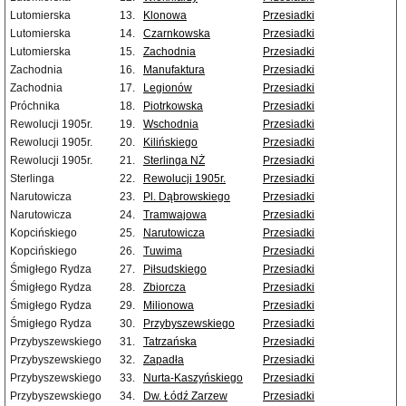
Lutomierska
13.
Klonowa
Przesiadki
Lutomierska
14.
Czarnkowska
Przesiadki
Lutomierska
15.
Zachodnia
Przesiadki
Zachodnia
16.
Manufaktura
Przesiadki
Zachodnia
17.
Legionów
Przesiadki
Próchnika
18.
Piotrkowska
Przesiadki
Rewolucji 1905r.
19.
Wschodnia
Przesiadki
Rewolucji 1905r.
20.
Kilińskiego
Przesiadki
Rewolucji 1905r.
21.
Sterlinga NŻ
Przesiadki
Sterlinga
22.
Rewolucji 1905r.
Przesiadki
Narutowicza
23.
Pl. Dąbrowskiego
Przesiadki
Narutowicza
24.
Tramwajowa
Przesiadki
Kopcińskiego
25.
Narutowicza
Przesiadki
Kopcińskiego
26.
Tuwima
Przesiadki
Śmigłego Rydza
27.
Piłsudskiego
Przesiadki
Śmigłego Rydza
28.
Zbiorcza
Przesiadki
Śmigłego Rydza
29.
Milionowa
Przesiadki
Śmigłego Rydza
30.
Przybyszewskiego
Przesiadki
Przybyszewskiego
31.
Tatrzańska
Przesiadki
Przybyszewskiego
32.
Zapadła
Przesiadki
Przybyszewskiego
33.
Nurta-Kaszyńskiego
Przesiadki
Przybyszewskiego
34.
Dw. Łódź Zarzew
Przesiadki