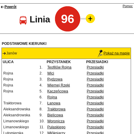
Pomoc
Powrót
96
Linia
PODSTAWOWE KIERUNKI
Janów
Pokaż na mapie
ULICA
PRZYSTANEK
PRZESIADKI
1.
Teofilów Rojna
Przesiadki
Rojna
2.
Wici
Przesiadki
Rojna
3.
Rydzowa
Przesiadki
Rojna
4.
Wiernej Rzeki
Przesiadki
Rojna
5.
Kaczeńcowa
Przesiadki
6.
Rojna
Przesiadki
Traktorowa
7.
Łanowa
Przesiadki
Aleksandrowska
8.
Traktorowa
Przesiadki
Aleksandrowska
9.
Bielicowa
Przesiadki
Limanowskiego
10.
Woronicza
Przesiadki
Limanowskiego
11.
Pułaskiego
Przesiadki
Lutomierska
12.
Włókniarzy
Przesiadki