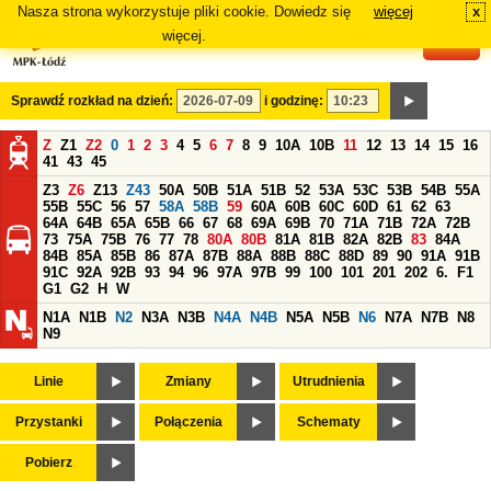
Nasza strona wykorzystuje pliki cookie. Dowiedz się
więcej
x
#
więcej.
Sprawdź rozkład na dzień:
i godzinę:
Z
Z1
Z2
0
1
2
3
4
5
6
7
8
9
10A
10B
11
12
13
14
15
16
41
43
45
Z3
Z6
Z13
Z43
50A
50B
51A
51B
52
53A
53C
53B
54B
55A
55B
55C
56
57
58A
58B
59
60A
60B
60C
60D
61
62
63
64A
64B
65A
65B
66
67
68
69A
69B
70
71A
71B
72A
72B
73
75A
75B
76
77
78
80A
80B
81A
81B
82A
82B
83
84A
84B
85A
85B
86
87A
87B
88A
88B
88C
88D
89
90
91A
91B
91C
92A
92B
93
94
96
97A
97B
99
100
101
201
202
6.
F1
G1
G2
H
W
N1A
N1B
N2
N3A
N3B
N4A
N4B
N5A
N5B
N6
N7A
N7B
N8
N9
Linie
Zmiany
Utrudnienia
Przystanki
Połączenia
Schematy
Pobierz