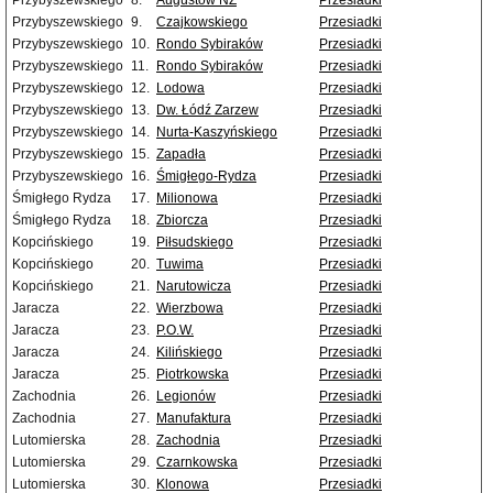
Przybyszewskiego
8.
Augustów NŻ
Przesiadki
Przybyszewskiego
9.
Czajkowskiego
Przesiadki
Przybyszewskiego
10.
Rondo Sybiraków
Przesiadki
Przybyszewskiego
11.
Rondo Sybiraków
Przesiadki
Przybyszewskiego
12.
Lodowa
Przesiadki
Przybyszewskiego
13.
Dw. Łódź Zarzew
Przesiadki
Przybyszewskiego
14.
Nurta-Kaszyńskiego
Przesiadki
Przybyszewskiego
15.
Zapadła
Przesiadki
Przybyszewskiego
16.
Śmigłego-Rydza
Przesiadki
Śmigłego Rydza
17.
Milionowa
Przesiadki
Śmigłego Rydza
18.
Zbiorcza
Przesiadki
Kopcińskiego
19.
Piłsudskiego
Przesiadki
Kopcińskiego
20.
Tuwima
Przesiadki
Kopcińskiego
21.
Narutowicza
Przesiadki
Jaracza
22.
Wierzbowa
Przesiadki
Jaracza
23.
P.O.W.
Przesiadki
Jaracza
24.
Kilińskiego
Przesiadki
Jaracza
25.
Piotrkowska
Przesiadki
Zachodnia
26.
Legionów
Przesiadki
Zachodnia
27.
Manufaktura
Przesiadki
Lutomierska
28.
Zachodnia
Przesiadki
Lutomierska
29.
Czarnkowska
Przesiadki
Lutomierska
30.
Klonowa
Przesiadki