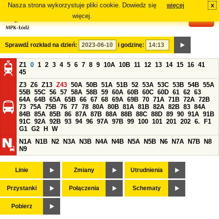
Nasza strona wykorzystuje pliki cookie. Dowiedz się
więcej
x
#
więcej.
Sprawdź rozkład na dzień:
i godzinę:
Z1
0
1
2
3
4
5
6
7
8
9
10A
10B
11
12
13
14
15
16
41
45
Z3
Z6
Z13
Z43
50A
50B
51A
51B
52
53A
53C
53B
54B
55A
55B
55C
56
57
58A
58B
59
60A
60B
60C
60D
61
62
63
64A
64B
65A
65B
66
67
68
69A
69B
70
71A
71B
72A
72B
73
75A
75B
76
77
78
80A
80B
81A
81B
82A
82B
83
84A
84B
85A
85B
86
87A
87B
88A
88B
88C
88D
89
90
91A
91B
91C
92A
92B
93
94
96
97A
97B
99
100
101
201
202
6.
F1
G1
G2
H
W
N1A
N1B
N2
N3A
N3B
N4A
N4B
N5A
N5B
N6
N7A
N7B
N8
N9
Linie
Zmiany
Utrudnienia
Przystanki
Połączenia
Schematy
Pobierz