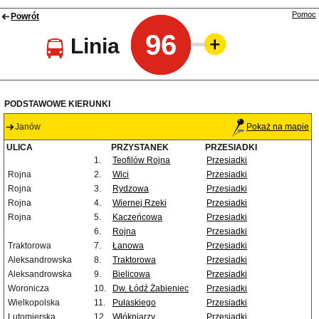
Pomoc
Powrót
96
Linia
PODSTAWOWE KIERUNKI
Janów
Pokaż na mapie
ULICA
PRZYSTANEK
PRZESIADKI
1.
Teofilów Rojna
Przesiadki
Rojna
2.
Wici
Przesiadki
Rojna
3.
Rydzowa
Przesiadki
Rojna
4.
Wiernej Rzeki
Przesiadki
Rojna
5.
Kaczeńcowa
Przesiadki
6.
Rojna
Przesiadki
Traktorowa
7.
Łanowa
Przesiadki
Aleksandrowska
8.
Traktorowa
Przesiadki
Aleksandrowska
9.
Bielicowa
Przesiadki
Woronicza
10.
Dw. Łódź Żabieniec
Przesiadki
Wielkopolska
11.
Pułaskiego
Przesiadki
Lutomierska
12.
Włókniarzy
Przesiadki