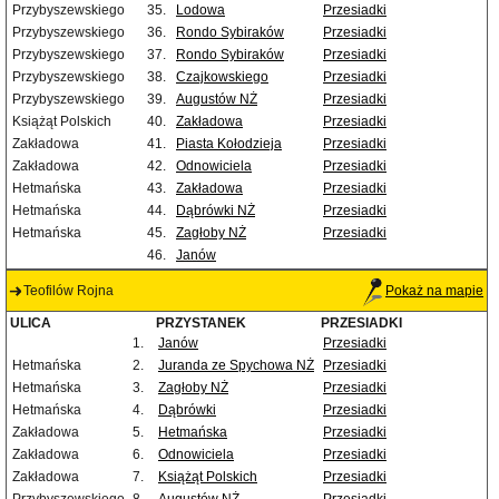
Przybyszewskiego
35.
Lodowa
Przesiadki
Przybyszewskiego
36.
Rondo Sybiraków
Przesiadki
Przybyszewskiego
37.
Rondo Sybiraków
Przesiadki
Przybyszewskiego
38.
Czajkowskiego
Przesiadki
Przybyszewskiego
39.
Augustów NŻ
Przesiadki
Książąt Polskich
40.
Zakładowa
Przesiadki
Zakładowa
41.
Piasta Kołodzieja
Przesiadki
Zakładowa
42.
Odnowiciela
Przesiadki
Hetmańska
43.
Zakładowa
Przesiadki
Hetmańska
44.
Dąbrówki NŻ
Przesiadki
Hetmańska
45.
Zagłoby NŻ
Przesiadki
46.
Janów
Teofilów Rojna
Pokaż na mapie
ULICA
PRZYSTANEK
PRZESIADKI
1.
Janów
Przesiadki
Hetmańska
2.
Juranda ze Spychowa NŻ
Przesiadki
Hetmańska
3.
Zagłoby NŻ
Przesiadki
Hetmańska
4.
Dąbrówki
Przesiadki
Zakładowa
5.
Hetmańska
Przesiadki
Zakładowa
6.
Odnowiciela
Przesiadki
Zakładowa
7.
Książąt Polskich
Przesiadki