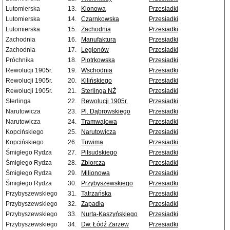
Lutomierska
13.
Klonowa
Przesiadki
Lutomierska
14.
Czarnkowska
Przesiadki
Lutomierska
15.
Zachodnia
Przesiadki
Zachodnia
16.
Manufaktura
Przesiadki
Zachodnia
17.
Legionów
Przesiadki
Próchnika
18.
Piotrkowska
Przesiadki
Rewolucji 1905r.
19.
Wschodnia
Przesiadki
Rewolucji 1905r.
20.
Kilińskiego
Przesiadki
Rewolucji 1905r.
21.
Sterlinga NŻ
Przesiadki
Sterlinga
22.
Rewolucji 1905r.
Przesiadki
Narutowicza
23.
Pl. Dąbrowskiego
Przesiadki
Narutowicza
24.
Tramwajowa
Przesiadki
Kopcińskiego
25.
Narutowicza
Przesiadki
Kopcińskiego
26.
Tuwima
Przesiadki
Śmigłego Rydza
27.
Piłsudskiego
Przesiadki
Śmigłego Rydza
28.
Zbiorcza
Przesiadki
Śmigłego Rydza
29.
Milionowa
Przesiadki
Śmigłego Rydza
30.
Przybyszewskiego
Przesiadki
Przybyszewskiego
31.
Tatrzańska
Przesiadki
Przybyszewskiego
32.
Zapadła
Przesiadki
Przybyszewskiego
33.
Nurta-Kaszyńskiego
Przesiadki
Przybyszewskiego
34.
Dw. Łódź Zarzew
Przesiadki