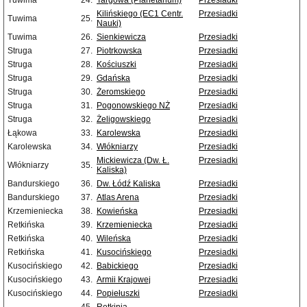
Tuwima
24.
Targowa (Planetarium)
Przesiadki
Kilińskiego (EC1 Centr.
Przesiadki
Tuwima
25.
Nauki)
Tuwima
26.
Sienkiewicza
Przesiadki
Struga
27.
Piotrkowska
Przesiadki
Struga
28.
Kościuszki
Przesiadki
Struga
29.
Gdańska
Przesiadki
Struga
30.
Żeromskiego
Przesiadki
Struga
31.
Pogonowskiego NŻ
Przesiadki
Struga
32.
Żeligowskiego
Przesiadki
Łąkowa
33.
Karolewska
Przesiadki
Karolewska
34.
Włókniarzy
Przesiadki
Mickiewicza (Dw. Ł.
Przesiadki
Włókniarzy
35.
Kaliska)
Bandurskiego
36.
Dw. Łódź Kaliska
Przesiadki
Bandurskiego
37.
Atlas Arena
Przesiadki
Krzemieniecka
38.
Kowieńska
Przesiadki
Retkińska
39.
Krzemieniecka
Przesiadki
Retkińska
40.
Wileńska
Przesiadki
Retkińska
41.
Kusocińskiego
Przesiadki
Kusocińskiego
42.
Babickiego
Przesiadki
Kusocińskiego
43.
Armii Krajowej
Przesiadki
Kusocińskiego
44.
Popiełuszki
Przesiadki