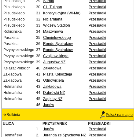
Piłsudskiego
29.
Sarnia
Przesiadki
Piłsudskiego
30.
CH Tulipan
Przesiadki
Piłsudskiego
31.
Konstytucyjna (Wi-Ma)
Przesiadki
Piłsudskiego
32.
Niciarniana
Przesiadki
Piłsudskiego
33.
Widzew Stadion
Przesiadki
Rokicińska
34.
Maszynowa
Przesiadki
Puszkina
35.
Chmielowskiego
Przesiadki
Puszkina
36.
Rondo Sybiraków
Przesiadki
Przybyszewskiego
37.
Rondo Sybiraków
Przesiadki
Przybyszewskiego
38.
Czajkowskiego
Przesiadki
Przybyszewskiego
39.
Augustów NŻ
Przesiadki
Książąt Polskich
40.
Zakładowa
Przesiadki
Zakładowa
41.
Piasta Kołodzieja
Przesiadki
Zakładowa
42.
Odnowiciela
Przesiadki
Hetmańska
43.
Zakładowa
Przesiadki
Hetmańska
44.
Dąbrówki NŻ
Przesiadki
Hetmańska
45.
Zagłoby NŻ
Przesiadki
46.
Janów
Retkinia
Pokaż na mapie
ULICA
PRZYSTANEK
PRZESIADKI
1.
Janów
Przesiadki
Hetmańska
2.
Juranda ze Spychowa NŻ
Przesiadki