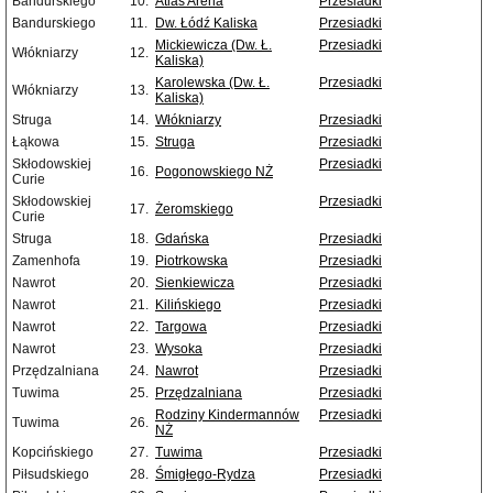
Bandurskiego
10.
Atlas Arena
Przesiadki
Bandurskiego
11.
Dw. Łódź Kaliska
Przesiadki
Mickiewicza (Dw. Ł.
Przesiadki
Włókniarzy
12.
Kaliska)
Karolewska (Dw. Ł.
Przesiadki
Włókniarzy
13.
Kaliska)
Struga
14.
Włókniarzy
Przesiadki
Łąkowa
15.
Struga
Przesiadki
Skłodowskiej
Przesiadki
16.
Pogonowskiego NŻ
Curie
Skłodowskiej
Przesiadki
17.
Żeromskiego
Curie
Struga
18.
Gdańska
Przesiadki
Zamenhofa
19.
Piotrkowska
Przesiadki
Nawrot
20.
Sienkiewicza
Przesiadki
Nawrot
21.
Kilińskiego
Przesiadki
Nawrot
22.
Targowa
Przesiadki
Nawrot
23.
Wysoka
Przesiadki
Przędzalniana
24.
Nawrot
Przesiadki
Tuwima
25.
Przędzalniana
Przesiadki
Rodziny Kindermannów
Przesiadki
Tuwima
26.
NŻ
Kopcińskiego
27.
Tuwima
Przesiadki
Piłsudskiego
28.
Śmigłego-Rydza
Przesiadki