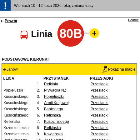
W dniach 10 - 12 lipca 2026 roku, zmiana trasy
Pomoc
Powrót
80B
Linia
PODSTAWOWE KIERUNKI
Janów
Pokaż na mapie
ULICA
PRZYSTANEK
PRZESIADKI
1.
Retkinia
Przesiadki
Popiełuszki
2.
Pływacka NŻ
Przesiadki
Kusocińskiego
3.
Popiełuszki
Przesiadki
Kusocińskiego
4.
Armii Krajowej
Przesiadki
Kusocińskiego
5.
Babickiego
Przesiadki
Kusocińskiego
6.
Retkińska
Przesiadki
Retkińska
7.
Kusocińskiego
Przesiadki
Krzemieniecka
8.
Retkińska
Przesiadki
Krzemieniecka
9.
Kowieńska
Przesiadki