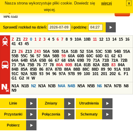
Nasza strona wykorzystuje pliki cookie. Dowiedz się
więcej
x
#
więcej.
Sprawdź rozkład na dzień:
i godzinę:
Z
Z1
Z2
0
1
2
3
4
5
6
7
8
9
10A
10B
11
12
13
14
15
16
41
43
45
Z3
Z6
Z13
Z43
50A
50B
51A
51B
52
53A
53C
53B
54B
55A
55B
55C
56
57
58A
58B
59
60A
60B
60C
60D
61
62
63
64A
64B
65A
65B
66
67
68
69A
69B
70
71A
71B
72A
72B
73
75A
75B
76
77
78
80A
80B
81A
81B
82A
82B
83
84A
84B
85A
85B
86
87A
87B
88A
88B
88C
88D
89
90
91A
91B
91C
92A
92B
93
94
96
97A
97B
99
100
101
201
202
6.
F1
G1
G2
H
W
N1A
N1B
N2
N3A
N3B
N4A
N4B
N5A
N5B
N6
N7A
N7B
N8
N9
Linie
Zmiany
Utrudnienia
Przystanki
Połączenia
Schematy
Pobierz