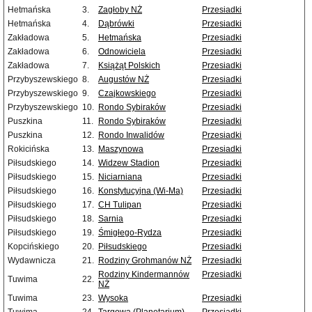
Hetmańska
3.
Zagłoby NŻ
Przesiadki
Hetmańska
4.
Dąbrówki
Przesiadki
Zakładowa
5.
Hetmańska
Przesiadki
Zakładowa
6.
Odnowiciela
Przesiadki
Zakładowa
7.
Książąt Polskich
Przesiadki
Przybyszewskiego
8.
Augustów NŻ
Przesiadki
Przybyszewskiego
9.
Czajkowskiego
Przesiadki
Przybyszewskiego
10.
Rondo Sybiraków
Przesiadki
Puszkina
11.
Rondo Sybiraków
Przesiadki
Puszkina
12.
Rondo Inwalidów
Przesiadki
Rokicińska
13.
Maszynowa
Przesiadki
Piłsudskiego
14.
Widzew Stadion
Przesiadki
Piłsudskiego
15.
Niciarniana
Przesiadki
Piłsudskiego
16.
Konstytucyjna (Wi-Ma)
Przesiadki
Piłsudskiego
17.
CH Tulipan
Przesiadki
Piłsudskiego
18.
Sarnia
Przesiadki
Piłsudskiego
19.
Śmigłego-Rydza
Przesiadki
Kopcińskiego
20.
Piłsudskiego
Przesiadki
Wydawnicza
21.
Rodziny Grohmanów NŻ
Przesiadki
Rodziny Kindermannów
Przesiadki
Tuwima
22.
NŻ
Tuwima
23.
Wysoka
Przesiadki