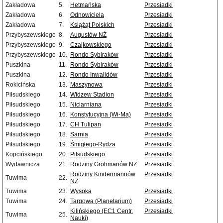
Zakładowa
5.
Hetmańska
Przesiadki
Zakładowa
6.
Odnowiciela
Przesiadki
Zakładowa
7.
Książąt Polskich
Przesiadki
Przybyszewskiego
8.
Augustów NŻ
Przesiadki
Przybyszewskiego
9.
Czajkowskiego
Przesiadki
Przybyszewskiego
10.
Rondo Sybiraków
Przesiadki
Puszkina
11.
Rondo Sybiraków
Przesiadki
Puszkina
12.
Rondo Inwalidów
Przesiadki
Rokicińska
13.
Maszynowa
Przesiadki
Piłsudskiego
14.
Widzew Stadion
Przesiadki
Piłsudskiego
15.
Niciarniana
Przesiadki
Piłsudskiego
16.
Konstytucyjna (Wi-Ma)
Przesiadki
Piłsudskiego
17.
CH Tulipan
Przesiadki
Piłsudskiego
18.
Sarnia
Przesiadki
Piłsudskiego
19.
Śmigłego-Rydza
Przesiadki
Kopcińskiego
20.
Piłsudskiego
Przesiadki
Wydawnicza
21.
Rodziny Grohmanów NŻ
Przesiadki
Rodziny Kindermannów
Przesiadki
Tuwima
22.
NŻ
Tuwima
23.
Wysoka
Przesiadki
Tuwima
24.
Targowa (Planetarium)
Przesiadki
Kilińskiego (EC1 Centr.
Przesiadki
Tuwima
25.
Nauki)