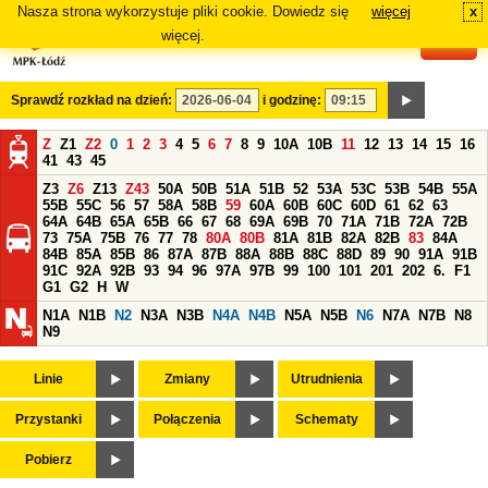
Nasza strona wykorzystuje pliki cookie. Dowiedz się
więcej
x
#
więcej.
Sprawdź rozkład na dzień:
i godzinę:
Z
Z1
Z2
0
1
2
3
4
5
6
7
8
9
10A
10B
11
12
13
14
15
16
41
43
45
Z3
Z6
Z13
Z43
50A
50B
51A
51B
52
53A
53C
53B
54B
55A
55B
55C
56
57
58A
58B
59
60A
60B
60C
60D
61
62
63
64A
64B
65A
65B
66
67
68
69A
69B
70
71A
71B
72A
72B
73
75A
75B
76
77
78
80A
80B
81A
81B
82A
82B
83
84A
84B
85A
85B
86
87A
87B
88A
88B
88C
88D
89
90
91A
91B
91C
92A
92B
93
94
96
97A
97B
99
100
101
201
202
6.
F1
G1
G2
H
W
N1A
N1B
N2
N3A
N3B
N4A
N4B
N5A
N5B
N6
N7A
N7B
N8
N9
Linie
Zmiany
Utrudnienia
Przystanki
Połączenia
Schematy
Pobierz