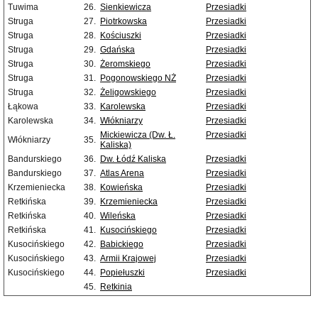
Tuwima
26.
Sienkiewicza
Przesiadki
Struga
27.
Piotrkowska
Przesiadki
Struga
28.
Kościuszki
Przesiadki
Struga
29.
Gdańska
Przesiadki
Struga
30.
Żeromskiego
Przesiadki
Struga
31.
Pogonowskiego NŻ
Przesiadki
Struga
32.
Żeligowskiego
Przesiadki
Łąkowa
33.
Karolewska
Przesiadki
Karolewska
34.
Włókniarzy
Przesiadki
Mickiewicza (Dw. Ł.
Przesiadki
Włókniarzy
35.
Kaliska)
Bandurskiego
36.
Dw. Łódź Kaliska
Przesiadki
Bandurskiego
37.
Atlas Arena
Przesiadki
Krzemieniecka
38.
Kowieńska
Przesiadki
Retkińska
39.
Krzemieniecka
Przesiadki
Retkińska
40.
Wileńska
Przesiadki
Retkińska
41.
Kusocińskiego
Przesiadki
Kusocińskiego
42.
Babickiego
Przesiadki
Kusocińskiego
43.
Armii Krajowej
Przesiadki
Kusocińskiego
44.
Popiełuszki
Przesiadki
45.
Retkinia