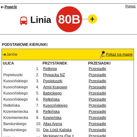
Pomoc
Powrót
80B
Linia
PODSTAWOWE KIERUNKI
Janów
Pokaż na mapie
ULICA
PRZYSTANEK
PRZESIADKI
1.
Retkinia
Przesiadki
Popiełuszki
2.
Pływacka NŻ
Przesiadki
Kusocińskiego
3.
Popiełuszki
Przesiadki
Kusocińskiego
4.
Armii Krajowej
Przesiadki
Kusocińskiego
5.
Babickiego
Przesiadki
Kusocińskiego
6.
Retkińska
Przesiadki
Retkińska
7.
Kusocińskiego
Przesiadki
Krzemieniecka
8.
Retkińska
Przesiadki
Krzemieniecka
9.
Kowieńska
Przesiadki
Bandurskiego
10.
Atlas Arena
Przesiadki
Bandurskiego
11.
Dw. Łódź Kaliska
Przesiadki
Mickiewicza (Dw. Ł.
Przesiadki