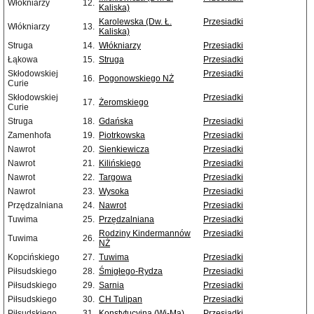
Włókniarzy
12.
Kaliska)
Karolewska (Dw. Ł.
Przesiadki
Włókniarzy
13.
Kaliska)
Struga
14.
Włókniarzy
Przesiadki
Łąkowa
15.
Struga
Przesiadki
Skłodowskiej
Przesiadki
16.
Pogonowskiego NŻ
Curie
Skłodowskiej
Przesiadki
17.
Żeromskiego
Curie
Struga
18.
Gdańska
Przesiadki
Zamenhofa
19.
Piotrkowska
Przesiadki
Nawrot
20.
Sienkiewicza
Przesiadki
Nawrot
21.
Kilińskiego
Przesiadki
Nawrot
22.
Targowa
Przesiadki
Nawrot
23.
Wysoka
Przesiadki
Przędzalniana
24.
Nawrot
Przesiadki
Tuwima
25.
Przędzalniana
Przesiadki
Rodziny Kindermannów
Przesiadki
Tuwima
26.
NŻ
Kopcińskiego
27.
Tuwima
Przesiadki
Piłsudskiego
28.
Śmigłego-Rydza
Przesiadki
Piłsudskiego
29.
Sarnia
Przesiadki
Piłsudskiego
30.
CH Tulipan
Przesiadki
Piłsudskiego
31.
Konstytucyjna (Wi-Ma)
Przesiadki