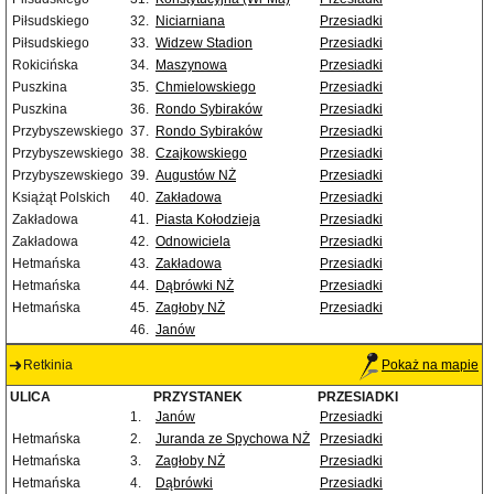
Piłsudskiego
32.
Niciarniana
Przesiadki
Piłsudskiego
33.
Widzew Stadion
Przesiadki
Rokicińska
34.
Maszynowa
Przesiadki
Puszkina
35.
Chmielowskiego
Przesiadki
Puszkina
36.
Rondo Sybiraków
Przesiadki
Przybyszewskiego
37.
Rondo Sybiraków
Przesiadki
Przybyszewskiego
38.
Czajkowskiego
Przesiadki
Przybyszewskiego
39.
Augustów NŻ
Przesiadki
Książąt Polskich
40.
Zakładowa
Przesiadki
Zakładowa
41.
Piasta Kołodzieja
Przesiadki
Zakładowa
42.
Odnowiciela
Przesiadki
Hetmańska
43.
Zakładowa
Przesiadki
Hetmańska
44.
Dąbrówki NŻ
Przesiadki
Hetmańska
45.
Zagłoby NŻ
Przesiadki
46.
Janów
Retkinia
Pokaż na mapie
ULICA
PRZYSTANEK
PRZESIADKI
1.
Janów
Przesiadki
Hetmańska
2.
Juranda ze Spychowa NŻ
Przesiadki
Hetmańska
3.
Zagłoby NŻ
Przesiadki
Hetmańska
4.
Dąbrówki
Przesiadki