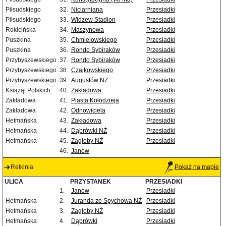
Piłsudskiego
32.
Niciarniana
Przesiadki
Piłsudskiego
33.
Widzew Stadion
Przesiadki
Rokicińska
34.
Maszynowa
Przesiadki
Puszkina
35.
Chmielowskiego
Przesiadki
Puszkina
36.
Rondo Sybiraków
Przesiadki
Przybyszewskiego
37.
Rondo Sybiraków
Przesiadki
Przybyszewskiego
38.
Czajkowskiego
Przesiadki
Przybyszewskiego
39.
Augustów NŻ
Przesiadki
Książąt Polskich
40.
Zakładowa
Przesiadki
Zakładowa
41.
Piasta Kołodzieja
Przesiadki
Zakładowa
42.
Odnowiciela
Przesiadki
Hetmańska
43.
Zakładowa
Przesiadki
Hetmańska
44.
Dąbrówki NŻ
Przesiadki
Hetmańska
45.
Zagłoby NŻ
Przesiadki
46.
Janów
Retkinia
Pokaż na mapie
ULICA
PRZYSTANEK
PRZESIADKI
1.
Janów
Przesiadki
Hetmańska
2.
Juranda ze Spychowa NŻ
Przesiadki
Hetmańska
3.
Zagłoby NŻ
Przesiadki
Hetmańska
4.
Dąbrówki
Przesiadki