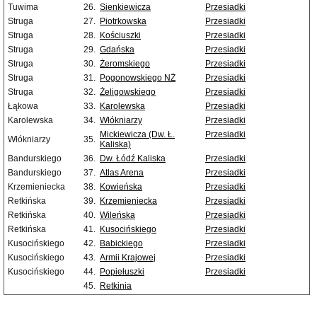
Tuwima
26.
Sienkiewicza
Przesiadki
Struga
27.
Piotrkowska
Przesiadki
Struga
28.
Kościuszki
Przesiadki
Struga
29.
Gdańska
Przesiadki
Struga
30.
Żeromskiego
Przesiadki
Struga
31.
Pogonowskiego NŻ
Przesiadki
Struga
32.
Żeligowskiego
Przesiadki
Łąkowa
33.
Karolewska
Przesiadki
Karolewska
34.
Włókniarzy
Przesiadki
Mickiewicza (Dw. Ł.
Przesiadki
Włókniarzy
35.
Kaliska)
Bandurskiego
36.
Dw. Łódź Kaliska
Przesiadki
Bandurskiego
37.
Atlas Arena
Przesiadki
Krzemieniecka
38.
Kowieńska
Przesiadki
Retkińska
39.
Krzemieniecka
Przesiadki
Retkińska
40.
Wileńska
Przesiadki
Retkińska
41.
Kusocińskiego
Przesiadki
Kusocińskiego
42.
Babickiego
Przesiadki
Kusocińskiego
43.
Armii Krajowej
Przesiadki
Kusocińskiego
44.
Popiełuszki
Przesiadki
45.
Retkinia