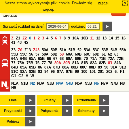
Nasza strona wykorzystuje pliki cookie. Dowiedz się
więcej
x
#
więcej.
Sprawdź rozkład na dzień:
i godzinę:
Z
Z1
Z2
0
1
2
3
4
5
6
7
8
9
10A
10B
11
12
13
14
15
16
41
43
45
Z3
Z6
Z13
Z43
50A
50B
51A
51B
52
53A
53C
53B
54B
55A
55B
55C
56
57
58A
58B
59
60A
60B
60C
60D
61
62
63
64A
64B
65A
65B
66
67
68
69A
69B
70
71A
71B
72A
72B
73
75A
75B
76
77
78
80A
80B
81A
81B
82A
82B
83
84A
84B
85A
85B
86
87A
87B
88A
88B
88C
88D
89
90
91A
91B
91C
92A
92B
93
94
96
97A
97B
99
100
101
201
202
6.
F1
G1
G2
H
W
N1A
N1B
N2
N3A
N3B
N4A
N4B
N5A
N5B
N6
N7A
N7B
N8
N9
Linie
Zmiany
Utrudnienia
Przystanki
Połączenia
Schematy
Pobierz