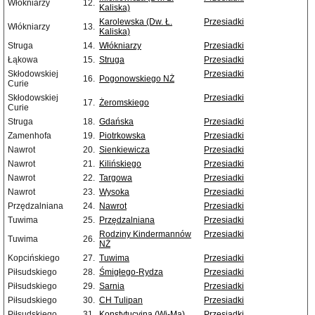
Włókniarzy
12.
Kaliska)
Karolewska (Dw. Ł.
Przesiadki
Włókniarzy
13.
Kaliska)
Struga
14.
Włókniarzy
Przesiadki
Łąkowa
15.
Struga
Przesiadki
Skłodowskiej
Przesiadki
16.
Pogonowskiego NŻ
Curie
Skłodowskiej
Przesiadki
17.
Żeromskiego
Curie
Struga
18.
Gdańska
Przesiadki
Zamenhofa
19.
Piotrkowska
Przesiadki
Nawrot
20.
Sienkiewicza
Przesiadki
Nawrot
21.
Kilińskiego
Przesiadki
Nawrot
22.
Targowa
Przesiadki
Nawrot
23.
Wysoka
Przesiadki
Przędzalniana
24.
Nawrot
Przesiadki
Tuwima
25.
Przędzalniana
Przesiadki
Rodziny Kindermannów
Przesiadki
Tuwima
26.
NŻ
Kopcińskiego
27.
Tuwima
Przesiadki
Piłsudskiego
28.
Śmigłego-Rydza
Przesiadki
Piłsudskiego
29.
Sarnia
Przesiadki
Piłsudskiego
30.
CH Tulipan
Przesiadki
Piłsudskiego
31.
Konstytucyjna (Wi-Ma)
Przesiadki