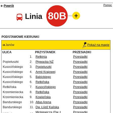
Pomoc
Powrót
80B
Linia
PODSTAWOWE KIERUNKI
Janów
Pokaż na mapie
ULICA
PRZYSTANEK
PRZESIADKI
1.
Retkinia
Przesiadki
Popiełuszki
2.
Pływacka NŻ
Przesiadki
Kusocińskiego
3.
Popiełuszki
Przesiadki
Kusocińskiego
4.
Armii Krajowej
Przesiadki
Kusocińskiego
5.
Babickiego
Przesiadki
Kusocińskiego
6.
Retkińska
Przesiadki
Retkińska
7.
Kusocińskiego
Przesiadki
Krzemieniecka
8.
Retkińska
Przesiadki
Krzemieniecka
9.
Kowieńska
Przesiadki
Bandurskiego
10.
Atlas Arena
Przesiadki
Bandurskiego
11.
Dw. Łódź Kaliska
Przesiadki
Mickiewicza (Dw. Ł.
Przesiadki