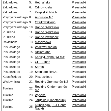
Zakładowa
5.
Hetmańska
Przesiadki
Zakładowa
6.
Odnowiciela
Przesiadki
Zakładowa
7.
Książąt Polskich
Przesiadki
Przybyszewskiego
8.
Augustów NŻ
Przesiadki
Przybyszewskiego
9.
Czajkowskiego
Przesiadki
Przybyszewskiego
10.
Rondo Sybiraków
Przesiadki
Puszkina
11.
Rondo Sybiraków
Przesiadki
Puszkina
12.
Rondo Inwalidów
Przesiadki
Rokicińska
13.
Maszynowa
Przesiadki
Piłsudskiego
14.
Widzew Stadion
Przesiadki
Piłsudskiego
15.
Niciarniana
Przesiadki
Piłsudskiego
16.
Konstytucyjna (Wi-Ma)
Przesiadki
Piłsudskiego
17.
CH Tulipan
Przesiadki
Piłsudskiego
18.
Sarnia
Przesiadki
Piłsudskiego
19.
Śmigłego-Rydza
Przesiadki
Kopcińskiego
20.
Piłsudskiego
Przesiadki
Wydawnicza
21.
Rodziny Grohmanów NŻ
Przesiadki
Rodziny Kindermannów
Przesiadki
Tuwima
22.
NŻ
Tuwima
23.
Wysoka
Przesiadki
Tuwima
24.
Targowa (Planetarium)
Przesiadki
Kilińskiego (EC1 Centr.
Przesiadki
Tuwima
25.
Nauki)