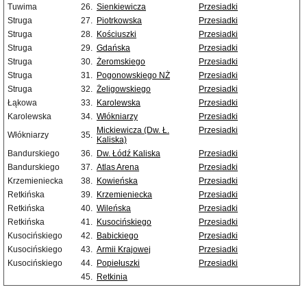
Tuwima
26.
Sienkiewicza
Przesiadki
Struga
27.
Piotrkowska
Przesiadki
Struga
28.
Kościuszki
Przesiadki
Struga
29.
Gdańska
Przesiadki
Struga
30.
Żeromskiego
Przesiadki
Struga
31.
Pogonowskiego NŻ
Przesiadki
Struga
32.
Żeligowskiego
Przesiadki
Łąkowa
33.
Karolewska
Przesiadki
Karolewska
34.
Włókniarzy
Przesiadki
Mickiewicza (Dw. Ł.
Przesiadki
Włókniarzy
35.
Kaliska)
Bandurskiego
36.
Dw. Łódź Kaliska
Przesiadki
Bandurskiego
37.
Atlas Arena
Przesiadki
Krzemieniecka
38.
Kowieńska
Przesiadki
Retkińska
39.
Krzemieniecka
Przesiadki
Retkińska
40.
Wileńska
Przesiadki
Retkińska
41.
Kusocińskiego
Przesiadki
Kusocińskiego
42.
Babickiego
Przesiadki
Kusocińskiego
43.
Armii Krajowej
Przesiadki
Kusocińskiego
44.
Popiełuszki
Przesiadki
45.
Retkinia