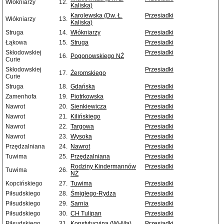
Włókniarzy
12.
Kaliska)
Karolewska (Dw. Ł.
Przesiadki
Włókniarzy
13.
Kaliska)
Struga
14.
Włókniarzy
Przesiadki
Łąkowa
15.
Struga
Przesiadki
Skłodowskiej
Przesiadki
16.
Pogonowskiego NŻ
Curie
Skłodowskiej
Przesiadki
17.
Żeromskiego
Curie
Struga
18.
Gdańska
Przesiadki
Zamenhofa
19.
Piotrkowska
Przesiadki
Nawrot
20.
Sienkiewicza
Przesiadki
Nawrot
21.
Kilińskiego
Przesiadki
Nawrot
22.
Targowa
Przesiadki
Nawrot
23.
Wysoka
Przesiadki
Przędzalniana
24.
Nawrot
Przesiadki
Tuwima
25.
Przędzalniana
Przesiadki
Rodziny Kindermannów
Przesiadki
Tuwima
26.
NŻ
Kopcińskiego
27.
Tuwima
Przesiadki
Piłsudskiego
28.
Śmigłego-Rydza
Przesiadki
Piłsudskiego
29.
Sarnia
Przesiadki
Piłsudskiego
30.
CH Tulipan
Przesiadki
Piłsudskiego
31.
Konstytucyjna (Wi-Ma)
Przesiadki