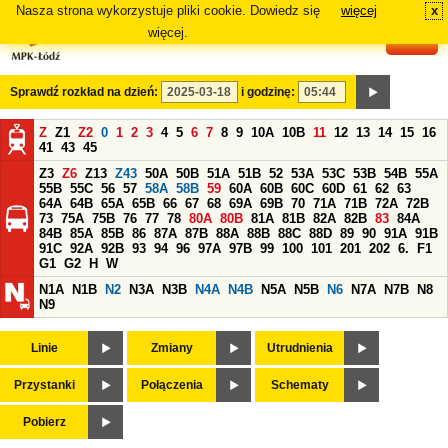
Nasza strona wykorzystuje pliki cookie. Dowiedz się
więcej
x
#
więcej.
Sprawdź rozkład na dzień:
i godzinę:
Z
Z1
Z2
0
1
2
3
4
5
6
7
8
9
10A
10B
11
12
13
14
15
16
41
43
45
Z3
Z6
Z13
Z43
50A
50B
51A
51B
52
53A
53C
53B
54B
55A
55B
55C
56
57
58A
58B
59
60A
60B
60C
60D
61
62
63
64A
64B
65A
65B
66
67
68
69A
69B
70
71A
71B
72A
72B
73
75A
75B
76
77
78
80A
80B
81A
81B
82A
82B
83
84A
84B
85A
85B
86
87A
87B
88A
88B
88C
88D
89
90
91A
91B
91C
92A
92B
93
94
96
97A
97B
99
100
101
201
202
6.
F1
G1
G2
H
W
N1A
N1B
N2
N3A
N3B
N4A
N4B
N5A
N5B
N6
N7A
N7B
N8
N9
Linie
Zmiany
Utrudnienia
Przystanki
Połączenia
Schematy
Pobierz