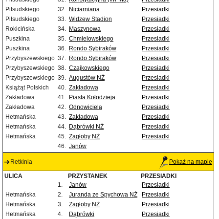
Piłsudskiego
32.
Niciarniana
Przesiadki
Piłsudskiego
33.
Widzew Stadion
Przesiadki
Rokicińska
34.
Maszynowa
Przesiadki
Puszkina
35.
Chmielowskiego
Przesiadki
Puszkina
36.
Rondo Sybiraków
Przesiadki
Przybyszewskiego
37.
Rondo Sybiraków
Przesiadki
Przybyszewskiego
38.
Czajkowskiego
Przesiadki
Przybyszewskiego
39.
Augustów NŻ
Przesiadki
Książąt Polskich
40.
Zakładowa
Przesiadki
Zakładowa
41.
Piasta Kołodzieja
Przesiadki
Zakładowa
42.
Odnowiciela
Przesiadki
Hetmańska
43.
Zakładowa
Przesiadki
Hetmańska
44.
Dąbrówki NŻ
Przesiadki
Hetmańska
45.
Zagłoby NŻ
Przesiadki
46.
Janów
Retkinia
Pokaż na mapie
ULICA
PRZYSTANEK
PRZESIADKI
1.
Janów
Przesiadki
Hetmańska
2.
Juranda ze Spychowa NŻ
Przesiadki
Hetmańska
3.
Zagłoby NŻ
Przesiadki
Hetmańska
4.
Dąbrówki
Przesiadki