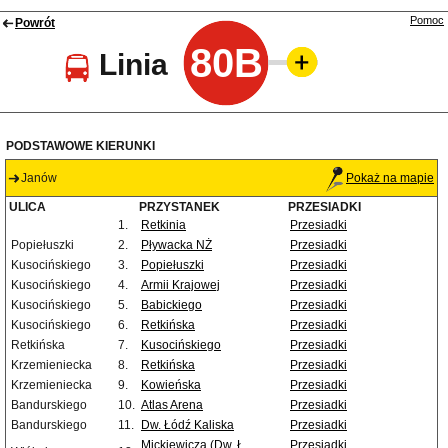
Pomoc
Powrót
80B
Linia
PODSTAWOWE KIERUNKI
Janów
Pokaż na mapie
ULICA
PRZYSTANEK
PRZESIADKI
1.
Retkinia
Przesiadki
Popiełuszki
2.
Pływacka NŻ
Przesiadki
Kusocińskiego
3.
Popiełuszki
Przesiadki
Kusocińskiego
4.
Armii Krajowej
Przesiadki
Kusocińskiego
5.
Babickiego
Przesiadki
Kusocińskiego
6.
Retkińska
Przesiadki
Retkińska
7.
Kusocińskiego
Przesiadki
Krzemieniecka
8.
Retkińska
Przesiadki
Krzemieniecka
9.
Kowieńska
Przesiadki
Bandurskiego
10.
Atlas Arena
Przesiadki
Bandurskiego
11.
Dw. Łódź Kaliska
Przesiadki
Mickiewicza (Dw. Ł.
Przesiadki