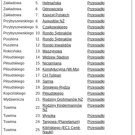
Zakładowa
5.
Hetmańska
Przesiadki
Zakładowa
6.
Odnowiciela
Przesiadki
Zakładowa
7.
Książąt Polskich
Przesiadki
Przybyszewskiego
8.
Augustów NŻ
Przesiadki
Przybyszewskiego
9.
Czajkowskiego
Przesiadki
Przybyszewskiego
10.
Rondo Sybiraków
Przesiadki
Puszkina
11.
Rondo Sybiraków
Przesiadki
Puszkina
12.
Rondo Inwalidów
Przesiadki
Rokicińska
13.
Maszynowa
Przesiadki
Piłsudskiego
14.
Widzew Stadion
Przesiadki
Piłsudskiego
15.
Niciarniana
Przesiadki
Piłsudskiego
16.
Konstytucyjna (Wi-Ma)
Przesiadki
Piłsudskiego
17.
CH Tulipan
Przesiadki
Piłsudskiego
18.
Sarnia
Przesiadki
Piłsudskiego
19.
Śmigłego-Rydza
Przesiadki
Kopcińskiego
20.
Piłsudskiego
Przesiadki
Wydawnicza
21.
Rodziny Grohmanów NŻ
Przesiadki
Rodziny Kindermannów
Przesiadki
Tuwima
22.
NŻ
Tuwima
23.
Wysoka
Przesiadki
Tuwima
24.
Targowa (Planetarium)
Przesiadki
Kilińskiego (EC1 Centr.
Przesiadki
Tuwima
25.
Nauki)