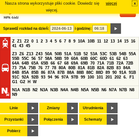
Nasza strona wykorzystuje pliki cookie. Dowiedz się
więcej
x
#
więcej.
Sprawdź rozkład na dzień:
i godzinę:
Z
Z1
Z2
0
1
2
3
4
5
6
7
8
9
10A
10B
11
12
13
14
15
16
41
43
45
Z3
Z6
Z13
Z43
50A
50B
51A
51B
52
53A
53C
53B
54B
55A
55B
55C
56
57
58A
58B
59
60A
60B
60C
60D
61
62
63
64A
64B
65A
65B
66
67
68
69A
69B
70
71A
71B
72A
72B
73
75A
75B
76
77
78
80A
80B
81A
81B
82A
82B
83
84A
84B
85A
85B
86
87A
87B
88A
88B
88C
88D
89
90
91A
91B
91C
92A
92B
93
94
96
97A
97B
99
100
101
201
202
6.
F1
G1
G2
H
W
N1A
N1B
N2
N3A
N3B
N4A
N4B
N5A
N5B
N6
N7A
N7B
N8
N9
Linie
Zmiany
Utrudnienia
Przystanki
Połączenia
Schematy
Pobierz