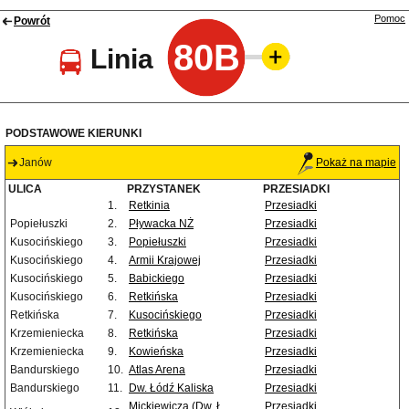
Pomoc
Powrót
80B
Linia
PODSTAWOWE KIERUNKI
Janów
Pokaż na mapie
ULICA
PRZYSTANEK
PRZESIADKI
1.
Retkinia
Przesiadki
Popiełuszki
2.
Pływacka NŻ
Przesiadki
Kusocińskiego
3.
Popiełuszki
Przesiadki
Kusocińskiego
4.
Armii Krajowej
Przesiadki
Kusocińskiego
5.
Babickiego
Przesiadki
Kusocińskiego
6.
Retkińska
Przesiadki
Retkińska
7.
Kusocińskiego
Przesiadki
Krzemieniecka
8.
Retkińska
Przesiadki
Krzemieniecka
9.
Kowieńska
Przesiadki
Bandurskiego
10.
Atlas Arena
Przesiadki
Bandurskiego
11.
Dw. Łódź Kaliska
Przesiadki
Mickiewicza (Dw. Ł.
Przesiadki