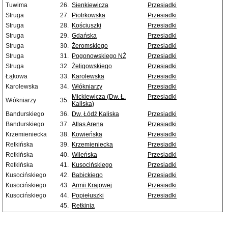
Tuwima
26.
Sienkiewicza
Przesiadki
Struga
27.
Piotrkowska
Przesiadki
Struga
28.
Kościuszki
Przesiadki
Struga
29.
Gdańska
Przesiadki
Struga
30.
Żeromskiego
Przesiadki
Struga
31.
Pogonowskiego NŻ
Przesiadki
Struga
32.
Żeligowskiego
Przesiadki
Łąkowa
33.
Karolewska
Przesiadki
Karolewska
34.
Włókniarzy
Przesiadki
Mickiewicza (Dw. Ł.
Przesiadki
Włókniarzy
35.
Kaliska)
Bandurskiego
36.
Dw. Łódź Kaliska
Przesiadki
Bandurskiego
37.
Atlas Arena
Przesiadki
Krzemieniecka
38.
Kowieńska
Przesiadki
Retkińska
39.
Krzemieniecka
Przesiadki
Retkińska
40.
Wileńska
Przesiadki
Retkińska
41.
Kusocińskiego
Przesiadki
Kusocińskiego
42.
Babickiego
Przesiadki
Kusocińskiego
43.
Armii Krajowej
Przesiadki
Kusocińskiego
44.
Popiełuszki
Przesiadki
45.
Retkinia