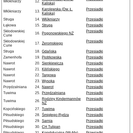
Włókniarzy
12.
Kaliska)
Karolewska (Dw. Ł.
Przesiadki
Włókniarzy
13.
Kaliska)
Struga
14.
Włókniarzy
Przesiadki
Łąkowa
15.
Struga
Przesiadki
Skłodowskiej
Przesiadki
16.
Pogonowskiego NŻ
Curie
Skłodowskiej
Przesiadki
17.
Żeromskiego
Curie
Struga
18.
Gdańska
Przesiadki
Zamenhofa
19.
Piotrkowska
Przesiadki
Nawrot
20.
Sienkiewicza
Przesiadki
Nawrot
21.
Kilińskiego
Przesiadki
Nawrot
22.
Targowa
Przesiadki
Nawrot
23.
Wysoka
Przesiadki
Przędzalniana
24.
Nawrot
Przesiadki
Tuwima
25.
Przędzalniana
Przesiadki
Rodziny Kindermannów
Przesiadki
Tuwima
26.
NŻ
Kopcińskiego
27.
Tuwima
Przesiadki
Piłsudskiego
28.
Śmigłego-Rydza
Przesiadki
Piłsudskiego
29.
Sarnia
Przesiadki
Piłsudskiego
30.
CH Tulipan
Przesiadki
Piłsudskiego
31.
Konstytucyjna (Wi-Ma)
Przesiadki