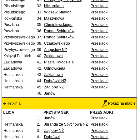
Piłsudskiego
32.
Niciarniana
Przesiadki
Piłsudskiego
33.
Widzew Stadion
Przesiadki
Rokicińska
34.
Maszynowa
Przesiadki
Puszkina
35.
Chmielowskiego
Przesiadki
Puszkina
36.
Rondo Sybiraków
Przesiadki
Przybyszewskiego
37.
Rondo Sybiraków
Przesiadki
Przybyszewskiego
38.
Czajkowskiego
Przesiadki
Przybyszewskiego
39.
Augustów NŻ
Przesiadki
Książąt Polskich
40.
Zakładowa
Przesiadki
Zakładowa
41.
Piasta Kołodzieja
Przesiadki
Zakładowa
42.
Odnowiciela
Przesiadki
Hetmańska
43.
Zakładowa
Przesiadki
Hetmańska
44.
Dąbrówki NŻ
Przesiadki
Hetmańska
45.
Zagłoby NŻ
Przesiadki
46.
Janów
Retkinia
Pokaż na mapie
ULICA
PRZYSTANEK
PRZESIADKI
1.
Janów
Przesiadki
Hetmańska
2.
Juranda ze Spychowa NŻ
Przesiadki
Hetmańska
3.
Zagłoby NŻ
Przesiadki
Hetmańska
4.
Dąbrówki
Przesiadki