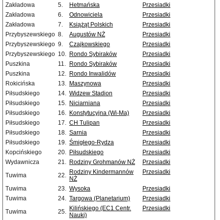
Zakładowa
5.
Hetmańska
Przesiadki
Zakładowa
6.
Odnowiciela
Przesiadki
Zakładowa
7.
Książąt Polskich
Przesiadki
Przybyszewskiego
8.
Augustów NŻ
Przesiadki
Przybyszewskiego
9.
Czajkowskiego
Przesiadki
Przybyszewskiego
10.
Rondo Sybiraków
Przesiadki
Puszkina
11.
Rondo Sybiraków
Przesiadki
Puszkina
12.
Rondo Inwalidów
Przesiadki
Rokicińska
13.
Maszynowa
Przesiadki
Piłsudskiego
14.
Widzew Stadion
Przesiadki
Piłsudskiego
15.
Niciarniana
Przesiadki
Piłsudskiego
16.
Konstytucyjna (Wi-Ma)
Przesiadki
Piłsudskiego
17.
CH Tulipan
Przesiadki
Piłsudskiego
18.
Sarnia
Przesiadki
Piłsudskiego
19.
Śmigłego-Rydza
Przesiadki
Kopcińskiego
20.
Piłsudskiego
Przesiadki
Wydawnicza
21.
Rodziny Grohmanów NŻ
Przesiadki
Rodziny Kindermannów
Przesiadki
Tuwima
22.
NŻ
Tuwima
23.
Wysoka
Przesiadki
Tuwima
24.
Targowa (Planetarium)
Przesiadki
Kilińskiego (EC1 Centr.
Przesiadki
Tuwima
25.
Nauki)