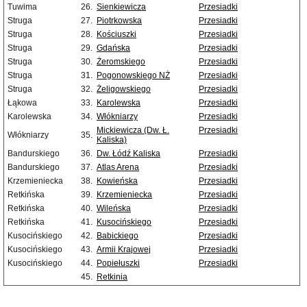
Tuwima
26.
Sienkiewicza
Przesiadki
Struga
27.
Piotrkowska
Przesiadki
Struga
28.
Kościuszki
Przesiadki
Struga
29.
Gdańska
Przesiadki
Struga
30.
Żeromskiego
Przesiadki
Struga
31.
Pogonowskiego NŻ
Przesiadki
Struga
32.
Żeligowskiego
Przesiadki
Łąkowa
33.
Karolewska
Przesiadki
Karolewska
34.
Włókniarzy
Przesiadki
Mickiewicza (Dw. Ł.
Przesiadki
Włókniarzy
35.
Kaliska)
Bandurskiego
36.
Dw. Łódź Kaliska
Przesiadki
Bandurskiego
37.
Atlas Arena
Przesiadki
Krzemieniecka
38.
Kowieńska
Przesiadki
Retkińska
39.
Krzemieniecka
Przesiadki
Retkińska
40.
Wileńska
Przesiadki
Retkińska
41.
Kusocińskiego
Przesiadki
Kusocińskiego
42.
Babickiego
Przesiadki
Kusocińskiego
43.
Armii Krajowej
Przesiadki
Kusocińskiego
44.
Popiełuszki
Przesiadki
45.
Retkinia