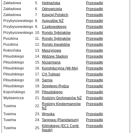
Zakładowa
5.
Hetmańska
Przesiadki
Zakładowa
6.
Odnowiciela
Przesiadki
Zakładowa
7.
Książąt Polskich
Przesiadki
Przybyszewskiego
8.
Augustów NŻ
Przesiadki
Przybyszewskiego
9.
Czajkowskiego
Przesiadki
Przybyszewskiego
10.
Rondo Sybiraków
Przesiadki
Puszkina
11.
Rondo Sybiraków
Przesiadki
Puszkina
12.
Rondo Inwalidów
Przesiadki
Rokicińska
13.
Maszynowa
Przesiadki
Piłsudskiego
14.
Widzew Stadion
Przesiadki
Piłsudskiego
15.
Niciarniana
Przesiadki
Piłsudskiego
16.
Konstytucyjna (Wi-Ma)
Przesiadki
Piłsudskiego
17.
CH Tulipan
Przesiadki
Piłsudskiego
18.
Sarnia
Przesiadki
Piłsudskiego
19.
Śmigłego-Rydza
Przesiadki
Kopcińskiego
20.
Piłsudskiego
Przesiadki
Wydawnicza
21.
Rodziny Grohmanów NŻ
Przesiadki
Rodziny Kindermannów
Przesiadki
Tuwima
22.
NŻ
Tuwima
23.
Wysoka
Przesiadki
Tuwima
24.
Targowa (Planetarium)
Przesiadki
Kilińskiego (EC1 Centr.
Przesiadki
Tuwima
25.
Nauki)