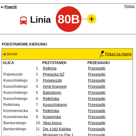
Pomoc
Powrót
80B
Linia
PODSTAWOWE KIERUNKI
Janów
Pokaż na mapie
ULICA
PRZYSTANEK
PRZESIADKI
1.
Retkinia
Przesiadki
Popiełuszki
2.
Pływacka NŻ
Przesiadki
Kusocińskiego
3.
Popiełuszki
Przesiadki
Kusocińskiego
4.
Armii Krajowej
Przesiadki
Kusocińskiego
5.
Babickiego
Przesiadki
Kusocińskiego
6.
Retkińska
Przesiadki
Retkińska
7.
Kusocińskiego
Przesiadki
Krzemieniecka
8.
Retkińska
Przesiadki
Krzemieniecka
9.
Kowieńska
Przesiadki
Bandurskiego
10.
Atlas Arena
Przesiadki
Bandurskiego
11.
Dw. Łódź Kaliska
Przesiadki
Mickiewicza (Dw. Ł.
Przesiadki