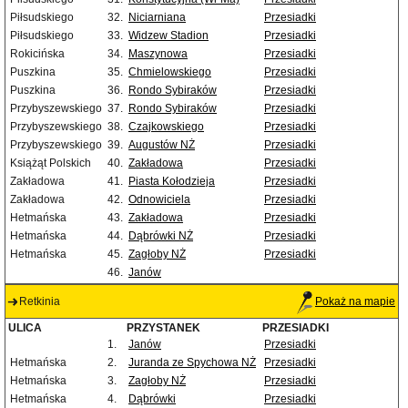
Piłsudskiego
32.
Niciarniana
Przesiadki
Piłsudskiego
33.
Widzew Stadion
Przesiadki
Rokicińska
34.
Maszynowa
Przesiadki
Puszkina
35.
Chmielowskiego
Przesiadki
Puszkina
36.
Rondo Sybiraków
Przesiadki
Przybyszewskiego
37.
Rondo Sybiraków
Przesiadki
Przybyszewskiego
38.
Czajkowskiego
Przesiadki
Przybyszewskiego
39.
Augustów NŻ
Przesiadki
Książąt Polskich
40.
Zakładowa
Przesiadki
Zakładowa
41.
Piasta Kołodzieja
Przesiadki
Zakładowa
42.
Odnowiciela
Przesiadki
Hetmańska
43.
Zakładowa
Przesiadki
Hetmańska
44.
Dąbrówki NŻ
Przesiadki
Hetmańska
45.
Zagłoby NŻ
Przesiadki
46.
Janów
Retkinia
Pokaż na mapie
ULICA
PRZYSTANEK
PRZESIADKI
1.
Janów
Przesiadki
Hetmańska
2.
Juranda ze Spychowa NŻ
Przesiadki
Hetmańska
3.
Zagłoby NŻ
Przesiadki
Hetmańska
4.
Dąbrówki
Przesiadki