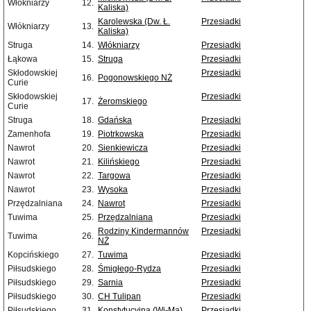
Włókniarzy
12.
Kaliska)
Karolewska (Dw. Ł.
Przesiadki
Włókniarzy
13.
Kaliska)
Struga
14.
Włókniarzy
Przesiadki
Łąkowa
15.
Struga
Przesiadki
Skłodowskiej
Przesiadki
16.
Pogonowskiego NŻ
Curie
Skłodowskiej
Przesiadki
17.
Żeromskiego
Curie
Struga
18.
Gdańska
Przesiadki
Zamenhofa
19.
Piotrkowska
Przesiadki
Nawrot
20.
Sienkiewicza
Przesiadki
Nawrot
21.
Kilińskiego
Przesiadki
Nawrot
22.
Targowa
Przesiadki
Nawrot
23.
Wysoka
Przesiadki
Przędzalniana
24.
Nawrot
Przesiadki
Tuwima
25.
Przędzalniana
Przesiadki
Rodziny Kindermannów
Przesiadki
Tuwima
26.
NŻ
Kopcińskiego
27.
Tuwima
Przesiadki
Piłsudskiego
28.
Śmigłego-Rydza
Przesiadki
Piłsudskiego
29.
Sarnia
Przesiadki
Piłsudskiego
30.
CH Tulipan
Przesiadki
Piłsudskiego
31.
Konstytucyjna (Wi-Ma)
Przesiadki