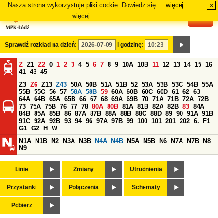
Nasza strona wykorzystuje pliki cookie. Dowiedz się
więcej
x
#
więcej.
Sprawdź rozkład na dzień:
i godzinę:
Z
Z1
Z2
0
1
2
3
4
5
6
7
8
9
10A
10B
11
12
13
14
15
16
41
43
45
Z3
Z6
Z13
Z43
50A
50B
51A
51B
52
53A
53B
53C
54B
55A
55B
55C
56
57
58A
58B
59
60A
60B
60C
60D
61
62
63
64A
64B
65A
65B
66
67
68
69A
69B
70
71A
71B
72A
72B
73
75A
75B
76
77
78
80A
80B
81A
81B
82A
82B
83
84A
84B
85A
85B
86
87A
87B
88A
88B
88C
88D
89
90
91A
91B
91C
92A
92B
93
94
96
97A
97B
99
100
101
201
202
6.
F1
G1
G2
H
W
N1A
N1B
N2
N3A
N3B
N4A
N4B
N5A
N5B
N6
N7A
N7B
N8
N9
Linie
Zmiany
Utrudnienia
Przystanki
Połączenia
Schematy
Pobierz