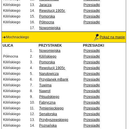
Kilińskiego
13.
Jaracza
Przesiadki
Kilińskiego
14.
Rewolucji 1905r.
Przesiadki
Kilińskiego
15.
Pomorska
Przesiadki
Kilińskiego
16.
Północna
Przesiadki
17.
Nowomiejska
Mochnackiego
Pokaż na mapie
ULICA
PRZYSTANEK
PRZESIADKI
1.
Nowomiejska
Przesiadki
Północna
2.
Kilińskiego
Przesiadki
Kilińskiego
3.
Pomorska
Przesiadki
Kilińskiego
4.
Rewolucji 1905r.
Przesiadki
Kilińskiego
5.
Narutowicza
Przesiadki
Kilińskiego
6.
Przystanek mBank
Przesiadki
Kilińskiego
7.
Tuwima
Przesiadki
Kilińskiego
8.
Nawrot
Przesiadki
Kilińskiego
9.
Piłsudskiego
Przesiadki
Kilińskiego
10.
Fabryczna
Przesiadki
Kilińskiego
11.
Tymienieckiego
Przesiadki
Kilińskiego
12.
Senatorska
Przesiadki
Kilińskiego
13.
Przybyszewskiego
Przesiadki
Kilińskiego
14.
Poznańska
Przesiadki