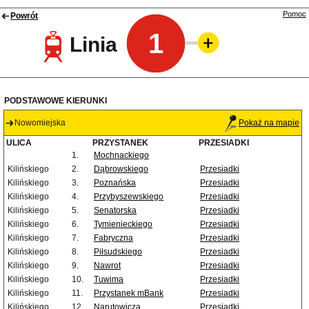
Pomoc
Powrót
1
Linia
PODSTAWOWE KIERUNKI
Nowomiejska
Pokaż na mapie
ULICA
PRZYSTANEK
PRZESIADKI
1.
Mochnackiego
Kilińskiego
2.
Dąbrowskiego
Przesiadki
Kilińskiego
3.
Poznańska
Przesiadki
Kilińskiego
4.
Przybyszewskiego
Przesiadki
Kilińskiego
5.
Senatorska
Przesiadki
Kilińskiego
6.
Tymienieckiego
Przesiadki
Kilińskiego
7.
Fabryczna
Przesiadki
Kilińskiego
8.
Piłsudskiego
Przesiadki
Kilińskiego
9.
Nawrot
Przesiadki
Kilińskiego
10.
Tuwima
Przesiadki
Kilińskiego
11.
Przystanek mBank
Przesiadki
Kilińskiego
12.
Narutowicza
Przesiadki