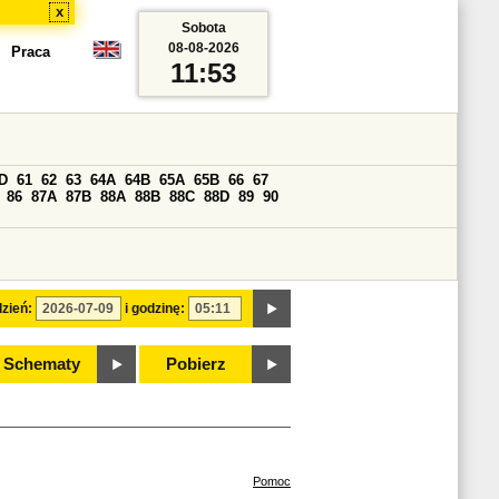
x
Sobota
08-08-2026
Praca
11:53
D
61
62
63
64A
64B
65A
65B
66
67
86
87A
87B
88A
88B
88C
88D
89
90
zień:
i godzinę:
Schematy
Pobierz
Pomoc