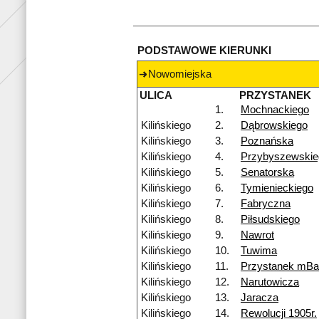
PODSTAWOWE KIERUNKI
Nowomiejska
ULICA
PRZYSTANEK
1.
Mochnackiego
Kilińskiego
2.
Dąbrowskiego
Kilińskiego
3.
Poznańska
Kilińskiego
4.
Przybyszewskie
Kilińskiego
5.
Senatorska
Kilińskiego
6.
Tymienieckiego
Kilińskiego
7.
Fabryczna
Kilińskiego
8.
Piłsudskiego
Kilińskiego
9.
Nawrot
Kilińskiego
10.
Tuwima
Kilińskiego
11.
Przystanek mB
Kilińskiego
12.
Narutowicza
Kilińskiego
13.
Jaracza
Kilińskiego
14.
Rewolucji 1905r.