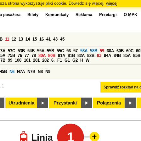
sza strona wykorzystuje pliki cookie. Dowiedz się więcej.
więcej
a pasażera
Bilety
Komunikaty
Reklama
Przetargi
O MPK
0B
11
12
13
14
15
16
41
43
45
53A
53C
53B
54B
55A
55B
55C
56
57
58A
58B
59
60A
60B
60C
60
75A
75B
76
77
78
80A
80B
81A
81B
82A
82B
83
84A
84B
85A
85B
97B
99
100
101
201
202
6.
F1
G1
G2
H
W
N5B
N6
N7A
N7B
N8
N9
a 1
Sprawdź rozkład na d
Utrudnienia
Przystanki
Połączenia
1
Linia