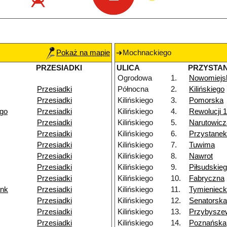
Pokaż na mapie
Mochnackiego
PRZESIADKI
ULICA
PRZYSTA
Ogrodowa
1.
Nowomiejs
Przesiadki
Północna
2.
Kilińskiego
Przesiadki
Kilińskiego
3.
Pomorska
go
Przesiadki
Kilińskiego
4.
Rewolucji 1
Przesiadki
Kilińskiego
5.
Narutowicz
Przesiadki
Kilińskiego
6.
Przystane
Przesiadki
Kilińskiego
7.
Tuwima
Przesiadki
Kilińskiego
8.
Nawrot
Przesiadki
Kilińskiego
9.
Piłsudskie
Przesiadki
Kilińskiego
10.
Fabryczna
ank
Przesiadki
Kilińskiego
11.
Tymienieck
Przesiadki
Kilińskiego
12.
Senatorska
Przesiadki
Kilińskiego
13.
Przybysze
Przesiadki
Kilińskiego
14.
Poznańska