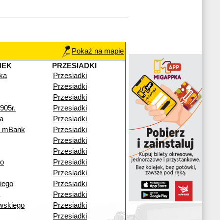
Pokaż na mapie
NEK
PRZESIADKI
ka
Przesiadki
Przesiadki
Przesiadki
905r.
Przesiadki
a
Przesiadki
k mBank
Przesiadki
Przesiadki
Przesiadki
go
Przesiadki
Przesiadki
iego
Przesiadki
Przesiadki
wskiego
Przesiadki
Przesiadki