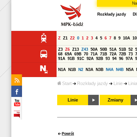
Na
Rozkłady jazdy
Dl
Z
Z1
Z2
0
1
2
3
4
5
6
7
8
9
10A
1
Z3
Z6
Z13
Z43
50A
50B
51A
51B
52
68
69A
69B
70
71A
71B
72A
72B
73
91A
91B
91C
92A
92B
93
94
96
97A
N1A
N1B
N2
N3A
N3B
N4A
N4B
N5A
Start
Rozkłady jazdy
Linie
Lini
Linie
Zmiany
Powrót