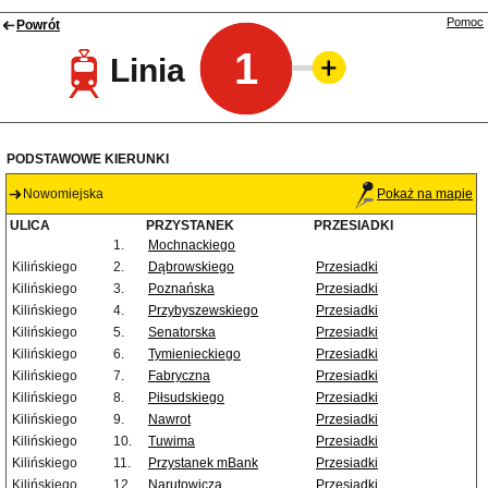
Pomoc
Powrót
1
Linia
PODSTAWOWE KIERUNKI
Nowomiejska
Pokaż na mapie
ULICA
PRZYSTANEK
PRZESIADKI
1.
Mochnackiego
Kilińskiego
2.
Dąbrowskiego
Przesiadki
Kilińskiego
3.
Poznańska
Przesiadki
Kilińskiego
4.
Przybyszewskiego
Przesiadki
Kilińskiego
5.
Senatorska
Przesiadki
Kilińskiego
6.
Tymienieckiego
Przesiadki
Kilińskiego
7.
Fabryczna
Przesiadki
Kilińskiego
8.
Piłsudskiego
Przesiadki
Kilińskiego
9.
Nawrot
Przesiadki
Kilińskiego
10.
Tuwima
Przesiadki
Kilińskiego
11.
Przystanek mBank
Przesiadki
Kilińskiego
12.
Narutowicza
Przesiadki