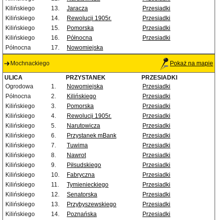
Kilińskiego
13.
Jaracza
Przesiadki
Kilińskiego
14.
Rewolucji 1905r.
Przesiadki
Kilińskiego
15.
Pomorska
Przesiadki
Kilińskiego
16.
Północna
Przesiadki
Północna
17.
Nowomiejska
Mochnackiego
Pokaż na mapie
ULICA
PRZYSTANEK
PRZESIADKI
Ogrodowa
1.
Nowomiejska
Przesiadki
Północna
2.
Kilińskiego
Przesiadki
Kilińskiego
3.
Pomorska
Przesiadki
Kilińskiego
4.
Rewolucji 1905r.
Przesiadki
Kilińskiego
5.
Narutowicza
Przesiadki
Kilińskiego
6.
Przystanek mBank
Przesiadki
Kilińskiego
7.
Tuwima
Przesiadki
Kilińskiego
8.
Nawrot
Przesiadki
Kilińskiego
9.
Piłsudskiego
Przesiadki
Kilińskiego
10.
Fabryczna
Przesiadki
Kilińskiego
11.
Tymienieckiego
Przesiadki
Kilińskiego
12.
Senatorska
Przesiadki
Kilińskiego
13.
Przybyszewskiego
Przesiadki
Kilińskiego
14.
Poznańska
Przesiadki