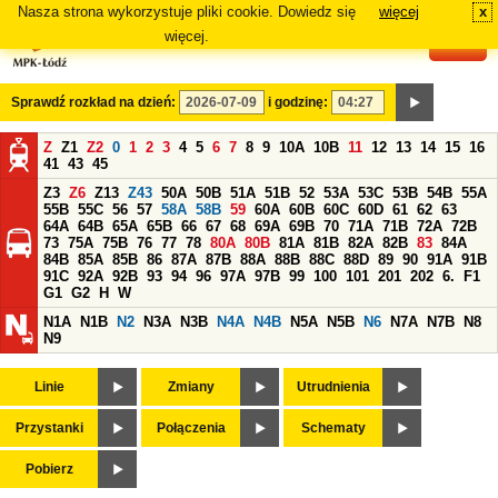
Nasza strona wykorzystuje pliki cookie. Dowiedz się
więcej
x
#
więcej.
Sprawdź rozkład na dzień:
i godzinę:
Z
Z1
Z2
0
1
2
3
4
5
6
7
8
9
10A
10B
11
12
13
14
15
16
41
43
45
Z3
Z6
Z13
Z43
50A
50B
51A
51B
52
53A
53C
53B
54B
55A
55B
55C
56
57
58A
58B
59
60A
60B
60C
60D
61
62
63
64A
64B
65A
65B
66
67
68
69A
69B
70
71A
71B
72A
72B
73
75A
75B
76
77
78
80A
80B
81A
81B
82A
82B
83
84A
84B
85A
85B
86
87A
87B
88A
88B
88C
88D
89
90
91A
91B
91C
92A
92B
93
94
96
97A
97B
99
100
101
201
202
6.
F1
G1
G2
H
W
N1A
N1B
N2
N3A
N3B
N4A
N4B
N5A
N5B
N6
N7A
N7B
N8
N9
Linie
Zmiany
Utrudnienia
Przystanki
Połączenia
Schematy
Pobierz