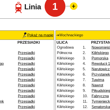
1
Linia
Pokaż na mapie
Mochnackiego
PRZESIADKI
ULICA
PRZYSTA
Ogrodowa
1.
Nowomiejs
Przesiadki
Północna
2.
Kilińskiego
Przesiadki
Kilińskiego
3.
Pomorska
go
Przesiadki
Kilińskiego
4.
Rewolucji 1
Przesiadki
Kilińskiego
5.
Narutowicz
Przesiadki
Kilińskiego
6.
Przystane
Przesiadki
Kilińskiego
7.
Tuwima
Przesiadki
Kilińskiego
8.
Nawrot
Przesiadki
Kilińskiego
9.
Piłsudskie
Przesiadki
Kilińskiego
10.
Fabryczna
ank
Przesiadki
Kilińskiego
11.
Tymienieck
Przesiadki
Kilińskiego
12.
Senatorska