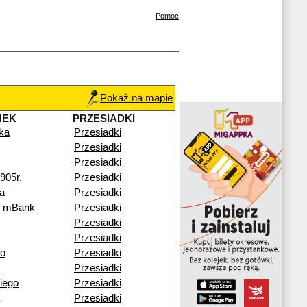
Pomoc
Pokaż na mapie
NEK
PRZESIADKI
ka
Przesiadki
Przesiadki
Przesiadki
905r.
Przesiadki
a
Przesiadki
k mBank
Przesiadki
Przesiadki
Przesiadki
go
Przesiadki
Przesiadki
iego
Przesiadki
Przesiadki