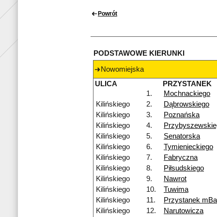
Powrót
PODSTAWOWE KIERUNKI
Nowomiejska
ULICA
PRZYSTANEK
1.
Mochnackiego
Kilińskiego
2.
Dąbrowskiego
Kilińskiego
3.
Poznańska
Kilińskiego
4.
Przybyszewskie
Kilińskiego
5.
Senatorska
Kilińskiego
6.
Tymienieckiego
Kilińskiego
7.
Fabryczna
Kilińskiego
8.
Piłsudskiego
Kilińskiego
9.
Nawrot
Kilińskiego
10.
Tuwima
Kilińskiego
11.
Przystanek mB
Kilińskiego
12.
Narutowicza