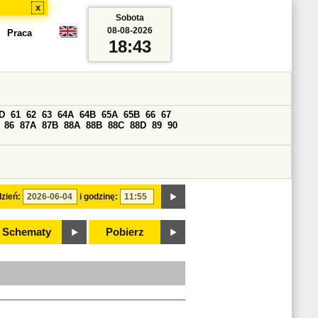
x
Sobota
08-08-2026
Praca
18:43
D
61
62
63
64A
64B
65A
65B
66
67
86
87A
87B
88A
88B
88C
88D
89
90
zień:
i godzinę:
Schematy
Pobierz