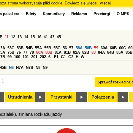
sza strona wykorzystuje pliki cookie. Dowiedz się więcej.
więcej
a pasażera
Bilety
Komunikaty
Reklama
Przetargi
O MPK
0B
11
12
13
14
15
16
41
43
45
53A
53C
53B
54B
55A
55B
55C
56
57
58A
58B
59
60A
60B
60C
60
75A
75B
76
77
78
80A
80B
81A
81B
82A
82B
83
84A
84B
85A
85B
97B
99
100
101
201
202
6.
F1
G1
G2
H
W
N5B
N6
N7A
N7B
N8
N9
a 1
Sprawdź rozkład na d
Utrudnienia
Przystanki
Połączenia
edziałek), zmiana rozkładu jazdy