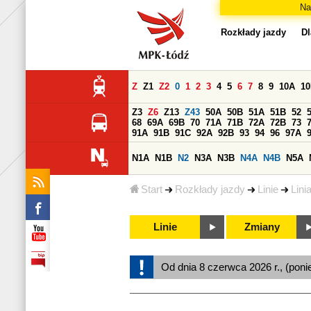
Na
Rozkłady jazdy
Dl
Z
Z1
Z2
0
1
2
3
4
5
6
7
8
9
10A
1
Z3
Z6
Z13
Z43
50A
50B
51A
51B
52
68
69A
69B
70
71A
71B
72A
72B
73
91A
91B
91C
92A
92B
93
94
96
97A
N1A
N1B
N2
N3A
N3B
N4A
N4B
N5A
Start
Rozkłady jazdy
Linie
Lini
Linie
Zmiany
Od dnia 8 czerwca 2026 r., (poni