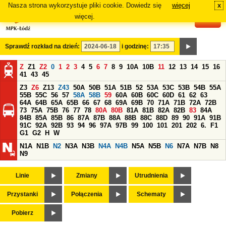
Nasza strona wykorzystuje pliki cookie. Dowiedz się
więcej
x
#
więcej.
Sprawdź rozkład na dzień:
i godzinę:
Z
Z1
Z2
0
1
2
3
4
5
6
7
8
9
10A
10B
11
12
13
14
15
16
41
43
45
Z3
Z6
Z13
Z43
50A
50B
51A
51B
52
53A
53C
53B
54B
55A
55B
55C
56
57
58A
58B
59
60A
60B
60C
60D
61
62
63
64A
64B
65A
65B
66
67
68
69A
69B
70
71A
71B
72A
72B
73
75A
75B
76
77
78
80A
80B
81A
81B
82A
82B
83
84A
84B
85A
85B
86
87A
87B
88A
88B
88C
88D
89
90
91A
91B
91C
92A
92B
93
94
96
97A
97B
99
100
101
201
202
6.
F1
G1
G2
H
W
N1A
N1B
N2
N3A
N3B
N4A
N4B
N5A
N5B
N6
N7A
N7B
N8
N9
Linie
Zmiany
Utrudnienia
Przystanki
Połączenia
Schematy
Pobierz