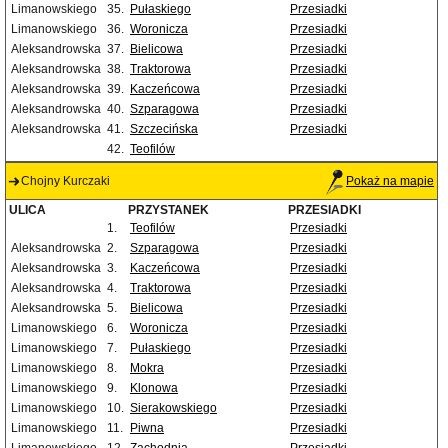
Limanowskiego
35.
Pułaskiego
Przesiadki
Limanowskiego
36.
Woronicza
Przesiadki
Aleksandrowska
37.
Bielicowa
Przesiadki
Aleksandrowska
38.
Traktorowa
Przesiadki
Aleksandrowska
39.
Kaczeńcowa
Przesiadki
Aleksandrowska
40.
Szparagowa
Przesiadki
Aleksandrowska
41.
Szczecińska
Przesiadki
42.
Teofilów
Chojny Kurczaki
Pokaż na mapie
ULICA
PRZYSTANEK
PRZESIADKI
1.
Teofilów
Przesiadki
Aleksandrowska
2.
Szparagowa
Przesiadki
Aleksandrowska
3.
Kaczeńcowa
Przesiadki
Aleksandrowska
4.
Traktorowa
Przesiadki
Aleksandrowska
5.
Bielicowa
Przesiadki
Limanowskiego
6.
Woronicza
Przesiadki
Limanowskiego
7.
Pułaskiego
Przesiadki
Limanowskiego
8.
Mokra
Przesiadki
Limanowskiego
9.
Klonowa
Przesiadki
Limanowskiego
10.
Sierakowskiego
Przesiadki
Limanowskiego
11.
Piwna
Przesiadki