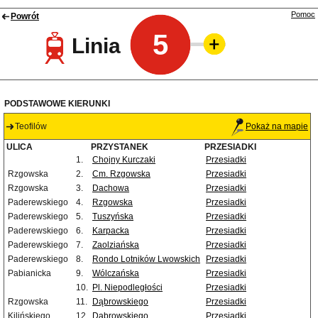
Pomoc
Powrót
5
Linia
PODSTAWOWE KIERUNKI
Teofilów
Pokaż na mapie
ULICA
PRZYSTANEK
PRZESIADKI
1.
Chojny Kurczaki
Przesiadki
Rzgowska
2.
Cm. Rzgowska
Przesiadki
Rzgowska
3.
Dachowa
Przesiadki
Paderewskiego
4.
Rzgowska
Przesiadki
Paderewskiego
5.
Tuszyńska
Przesiadki
Paderewskiego
6.
Karpacka
Przesiadki
Paderewskiego
7.
Zaolziańska
Przesiadki
Paderewskiego
8.
Rondo Lotników Lwowskich
Przesiadki
Pabianicka
9.
Wólczańska
Przesiadki
10.
Pl. Niepodległości
Przesiadki
Rzgowska
11.
Dąbrowskiego
Przesiadki
Kilińskiego
12.
Dąbrowskiego
Przesiadki