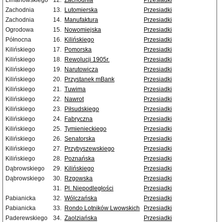
Limanowskiego
12.
Zachodnia
Przesiadki
Zachodnia
13.
Lutomierska
Przesiadki
Zachodnia
14.
Manufaktura
Przesiadki
Ogrodowa
15.
Nowomiejska
Przesiadki
Północna
16.
Kilińskiego
Przesiadki
Kilińskiego
17.
Pomorska
Przesiadki
Kilińskiego
18.
Rewolucji 1905r.
Przesiadki
Kilińskiego
19.
Narutowicza
Przesiadki
Kilińskiego
20.
Przystanek mBank
Przesiadki
Kilińskiego
21.
Tuwima
Przesiadki
Kilińskiego
22.
Nawrot
Przesiadki
Kilińskiego
23.
Piłsudskiego
Przesiadki
Kilińskiego
24.
Fabryczna
Przesiadki
Kilińskiego
25.
Tymienieckiego
Przesiadki
Kilińskiego
26.
Senatorska
Przesiadki
Kilińskiego
27.
Przybyszewskiego
Przesiadki
Kilińskiego
28.
Poznańska
Przesiadki
Dąbrowskiego
29.
Kilińskiego
Przesiadki
Dąbrowskiego
30.
Rzgowska
Przesiadki
31.
Pl. Niepodległości
Przesiadki
Pabianicka
32.
Wólczańska
Przesiadki
Pabianicka
33.
Rondo Lotników Lwowskich
Przesiadki
Paderewskiego
34.
Zaolziańska
Przesiadki