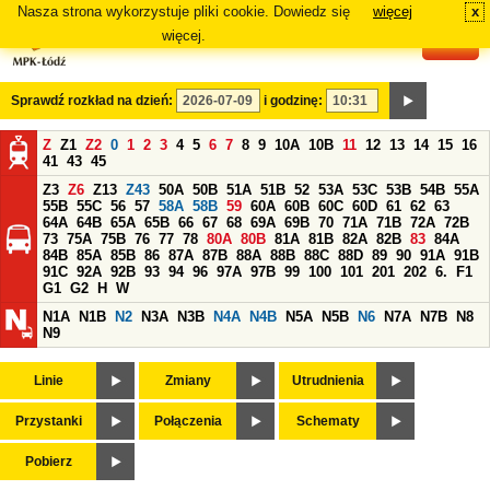
Nasza strona wykorzystuje pliki cookie. Dowiedz się
więcej
x
#
więcej.
Sprawdź rozkład na dzień:
i godzinę:
Z
Z1
Z2
0
1
2
3
4
5
6
7
8
9
10A
10B
11
12
13
14
15
16
41
43
45
Z3
Z6
Z13
Z43
50A
50B
51A
51B
52
53A
53C
53B
54B
55A
55B
55C
56
57
58A
58B
59
60A
60B
60C
60D
61
62
63
64A
64B
65A
65B
66
67
68
69A
69B
70
71A
71B
72A
72B
73
75A
75B
76
77
78
80A
80B
81A
81B
82A
82B
83
84A
84B
85A
85B
86
87A
87B
88A
88B
88C
88D
89
90
91A
91B
91C
92A
92B
93
94
96
97A
97B
99
100
101
201
202
6.
F1
G1
G2
H
W
N1A
N1B
N2
N3A
N3B
N4A
N4B
N5A
N5B
N6
N7A
N7B
N8
N9
Linie
Zmiany
Utrudnienia
Przystanki
Połączenia
Schematy
Pobierz