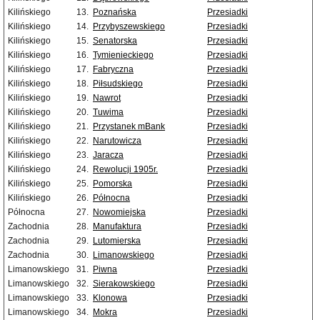
Kilińskiego
13.
Poznańska
Przesiadki
Kilińskiego
14.
Przybyszewskiego
Przesiadki
Kilińskiego
15.
Senatorska
Przesiadki
Kilińskiego
16.
Tymienieckiego
Przesiadki
Kilińskiego
17.
Fabryczna
Przesiadki
Kilińskiego
18.
Piłsudskiego
Przesiadki
Kilińskiego
19.
Nawrot
Przesiadki
Kilińskiego
20.
Tuwima
Przesiadki
Kilińskiego
21.
Przystanek mBank
Przesiadki
Kilińskiego
22.
Narutowicza
Przesiadki
Kilińskiego
23.
Jaracza
Przesiadki
Kilińskiego
24.
Rewolucji 1905r.
Przesiadki
Kilińskiego
25.
Pomorska
Przesiadki
Kilińskiego
26.
Północna
Przesiadki
Północna
27.
Nowomiejska
Przesiadki
Zachodnia
28.
Manufaktura
Przesiadki
Zachodnia
29.
Lutomierska
Przesiadki
Zachodnia
30.
Limanowskiego
Przesiadki
Limanowskiego
31.
Piwna
Przesiadki
Limanowskiego
32.
Sierakowskiego
Przesiadki
Limanowskiego
33.
Klonowa
Przesiadki
Limanowskiego
34.
Mokra
Przesiadki