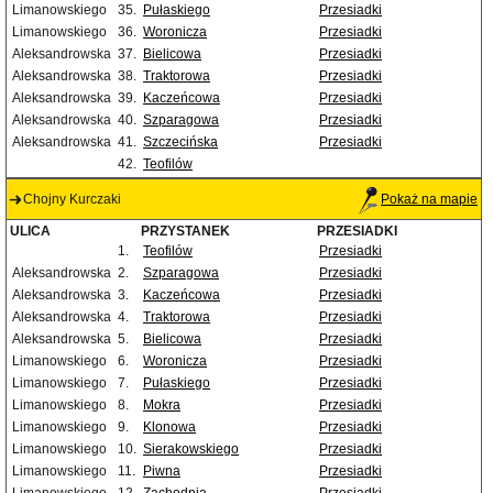
Limanowskiego
35.
Pułaskiego
Przesiadki
Limanowskiego
36.
Woronicza
Przesiadki
Aleksandrowska
37.
Bielicowa
Przesiadki
Aleksandrowska
38.
Traktorowa
Przesiadki
Aleksandrowska
39.
Kaczeńcowa
Przesiadki
Aleksandrowska
40.
Szparagowa
Przesiadki
Aleksandrowska
41.
Szczecińska
Przesiadki
42.
Teofilów
Chojny Kurczaki
Pokaż na mapie
ULICA
PRZYSTANEK
PRZESIADKI
1.
Teofilów
Przesiadki
Aleksandrowska
2.
Szparagowa
Przesiadki
Aleksandrowska
3.
Kaczeńcowa
Przesiadki
Aleksandrowska
4.
Traktorowa
Przesiadki
Aleksandrowska
5.
Bielicowa
Przesiadki
Limanowskiego
6.
Woronicza
Przesiadki
Limanowskiego
7.
Pułaskiego
Przesiadki
Limanowskiego
8.
Mokra
Przesiadki
Limanowskiego
9.
Klonowa
Przesiadki
Limanowskiego
10.
Sierakowskiego
Przesiadki
Limanowskiego
11.
Piwna
Przesiadki