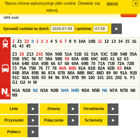
Nasza strona wykorzystuje pliki cookie. Dowiedz się
więcej
x
#
więcej.
Sprawdź rozkład na dzień:
i godzinę:
Z
Z1
Z2
0
1
2
3
4
5
6
7
8
9
10A
10B
11
12
13
14
15
16
41
43
45
Z3
Z6
Z13
Z43
50A
50B
51A
51B
52
53A
53C
53B
54B
55A
55B
55C
56
57
58A
58B
59
60A
60B
60C
60D
61
62
63
64A
64B
65A
65B
66
67
68
69A
69B
70
71A
71B
72A
72B
73
75A
75B
76
77
78
80A
80B
81A
81B
82A
82B
83
84A
84B
85A
85B
86
87A
87B
88A
88B
88C
88D
89
90
91A
91B
91C
92A
92B
93
94
96
97A
97B
99
100
101
201
202
6.
F1
G1
G2
H
W
N1A
N1B
N2
N3A
N3B
N4A
N4B
N5A
N5B
N6
N7A
N7B
N8
N9
Linie
Zmiany
Utrudnienia
Przystanki
Połączenia
Schematy
Pobierz