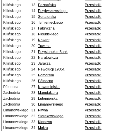
Kilińskiego
13.
Poznańska
Przesiadki
Kilińskiego
14.
Przybyszewskiego
Przesiadki
Kilińskiego
15.
Senatorska
Przesiadki
Kilińskiego
16.
Tymienieckiego
Przesiadki
Kilińskiego
17.
Fabryczna
Przesiadki
Kilińskiego
18.
Piłsudskiego
Przesiadki
Kilińskiego
19.
Nawrot
Przesiadki
Kilińskiego
20.
Tuwima
Przesiadki
Kilińskiego
21.
Przystanek mBank
Przesiadki
Kilińskiego
22.
Narutowicza
Przesiadki
Kilińskiego
23.
Jaracza
Przesiadki
Kilińskiego
24.
Rewolucji 1905r.
Przesiadki
Kilińskiego
25.
Pomorska
Przesiadki
Kilińskiego
26.
Północna
Przesiadki
Północna
27.
Nowomiejska
Przesiadki
Zachodnia
28.
Manufaktura
Przesiadki
Zachodnia
29.
Lutomierska
Przesiadki
Zachodnia
30.
Limanowskiego
Przesiadki
Limanowskiego
31.
Piwna
Przesiadki
Limanowskiego
32.
Sierakowskiego
Przesiadki
Limanowskiego
33.
Klonowa
Przesiadki
Limanowskiego
34.
Mokra
Przesiadki