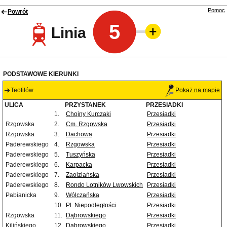
Pomoc
Powrót
5
Linia
PODSTAWOWE KIERUNKI
Teofilów
Pokaż na mapie
ULICA
PRZYSTANEK
PRZESIADKI
1.
Chojny Kurczaki
Przesiadki
Rzgowska
2.
Cm. Rzgowska
Przesiadki
Rzgowska
3.
Dachowa
Przesiadki
Paderewskiego
4.
Rzgowska
Przesiadki
Paderewskiego
5.
Tuszyńska
Przesiadki
Paderewskiego
6.
Karpacka
Przesiadki
Paderewskiego
7.
Zaolziańska
Przesiadki
Paderewskiego
8.
Rondo Lotników Lwowskich
Przesiadki
Pabianicka
9.
Wólczańska
Przesiadki
10.
Pl. Niepodległości
Przesiadki
Rzgowska
11.
Dąbrowskiego
Przesiadki
Kilińskiego
12.
Dąbrowskiego
Przesiadki