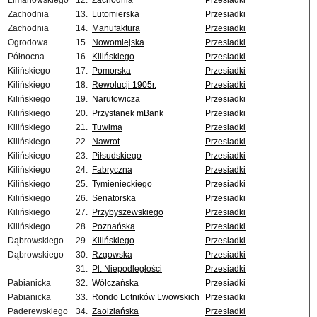
Limanowskiego
12.
Zachodnia
Przesiadki
Zachodnia
13.
Lutomierska
Przesiadki
Zachodnia
14.
Manufaktura
Przesiadki
Ogrodowa
15.
Nowomiejska
Przesiadki
Północna
16.
Kilińskiego
Przesiadki
Kilińskiego
17.
Pomorska
Przesiadki
Kilińskiego
18.
Rewolucji 1905r.
Przesiadki
Kilińskiego
19.
Narutowicza
Przesiadki
Kilińskiego
20.
Przystanek mBank
Przesiadki
Kilińskiego
21.
Tuwima
Przesiadki
Kilińskiego
22.
Nawrot
Przesiadki
Kilińskiego
23.
Piłsudskiego
Przesiadki
Kilińskiego
24.
Fabryczna
Przesiadki
Kilińskiego
25.
Tymienieckiego
Przesiadki
Kilińskiego
26.
Senatorska
Przesiadki
Kilińskiego
27.
Przybyszewskiego
Przesiadki
Kilińskiego
28.
Poznańska
Przesiadki
Dąbrowskiego
29.
Kilińskiego
Przesiadki
Dąbrowskiego
30.
Rzgowska
Przesiadki
31.
Pl. Niepodległości
Przesiadki
Pabianicka
32.
Wólczańska
Przesiadki
Pabianicka
33.
Rondo Lotników Lwowskich
Przesiadki
Paderewskiego
34.
Zaolziańska
Przesiadki