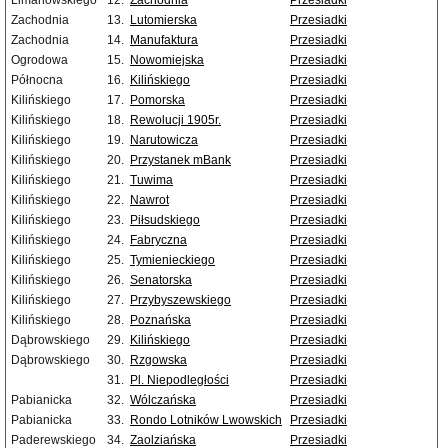
Limanowskiego
12.
Zachodnia
Przesiadki
Zachodnia
13.
Lutomierska
Przesiadki
Zachodnia
14.
Manufaktura
Przesiadki
Ogrodowa
15.
Nowomiejska
Przesiadki
Północna
16.
Kilińskiego
Przesiadki
Kilińskiego
17.
Pomorska
Przesiadki
Kilińskiego
18.
Rewolucji 1905r.
Przesiadki
Kilińskiego
19.
Narutowicza
Przesiadki
Kilińskiego
20.
Przystanek mBank
Przesiadki
Kilińskiego
21.
Tuwima
Przesiadki
Kilińskiego
22.
Nawrot
Przesiadki
Kilińskiego
23.
Piłsudskiego
Przesiadki
Kilińskiego
24.
Fabryczna
Przesiadki
Kilińskiego
25.
Tymienieckiego
Przesiadki
Kilińskiego
26.
Senatorska
Przesiadki
Kilińskiego
27.
Przybyszewskiego
Przesiadki
Kilińskiego
28.
Poznańska
Przesiadki
Dąbrowskiego
29.
Kilińskiego
Przesiadki
Dąbrowskiego
30.
Rzgowska
Przesiadki
31.
Pl. Niepodległości
Przesiadki
Pabianicka
32.
Wólczańska
Przesiadki
Pabianicka
33.
Rondo Lotników Lwowskich
Przesiadki
Paderewskiego
34.
Zaolziańska
Przesiadki