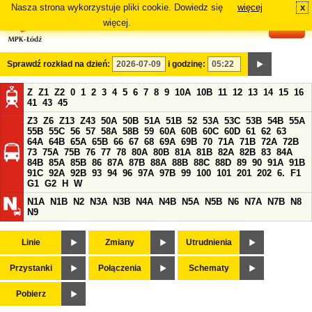
Nasza strona wykorzystuje pliki cookie. Dowiedz się
więcej
x
#
więcej.
Sprawdź rozkład na dzień:
i godzinę:
Z
Z1
Z2
0
1
2
3
4
5
6
7
8
9
10A
10B
11
12
13
14
15
16
41
43
45
Z3
Z6
Z13
Z43
50A
50B
51A
51B
52
53A
53C
53B
54B
55A
55B
55C
56
57
58A
58B
59
60A
60B
60C
60D
61
62
63
64A
64B
65A
65B
66
67
68
69A
69B
70
71A
71B
72A
72B
73
75A
75B
76
77
78
80A
80B
81A
81B
82A
82B
83
84A
84B
85A
85B
86
87A
87B
88A
88B
88C
88D
89
90
91A
91B
91C
92A
92B
93
94
96
97A
97B
99
100
101
201
202
6.
F1
G1
G2
H
W
N1A
N1B
N2
N3A
N3B
N4A
N4B
N5A
N5B
N6
N7A
N7B
N8
N9
Linie
Zmiany
Utrudnienia
Przystanki
Połączenia
Schematy
Pobierz