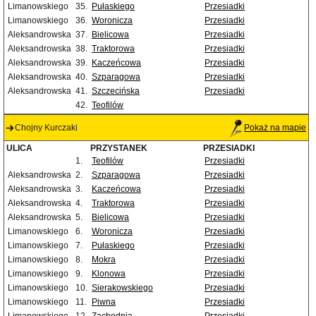
Limanowskiego
35.
Pułaskiego
Przesiadki
Limanowskiego
36.
Woronicza
Przesiadki
Aleksandrowska
37.
Bielicowa
Przesiadki
Aleksandrowska
38.
Traktorowa
Przesiadki
Aleksandrowska
39.
Kaczeńcowa
Przesiadki
Aleksandrowska
40.
Szparagowa
Przesiadki
Aleksandrowska
41.
Szczecińska
Przesiadki
42.
Teofilów
Chojny Kurczaki
Pokaż na mapie
ULICA
PRZYSTANEK
PRZESIADKI
1.
Teofilów
Przesiadki
Aleksandrowska
2.
Szparagowa
Przesiadki
Aleksandrowska
3.
Kaczeńcowa
Przesiadki
Aleksandrowska
4.
Traktorowa
Przesiadki
Aleksandrowska
5.
Bielicowa
Przesiadki
Limanowskiego
6.
Woronicza
Przesiadki
Limanowskiego
7.
Pułaskiego
Przesiadki
Limanowskiego
8.
Mokra
Przesiadki
Limanowskiego
9.
Klonowa
Przesiadki
Limanowskiego
10.
Sierakowskiego
Przesiadki
Limanowskiego
11.
Piwna
Przesiadki