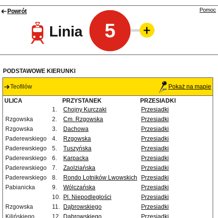
Pomoc
Powrót
5
Linia
PODSTAWOWE KIERUNKI
Teofilów
Pokaż na mapie
ULICA
PRZYSTANEK
PRZESIADKI
1.
Chojny Kurczaki
Przesiadki
Rzgowska
2.
Cm. Rzgowska
Przesiadki
Rzgowska
3.
Dachowa
Przesiadki
Paderewskiego
4.
Rzgowska
Przesiadki
Paderewskiego
5.
Tuszyńska
Przesiadki
Paderewskiego
6.
Karpacka
Przesiadki
Paderewskiego
7.
Zaolziańska
Przesiadki
Paderewskiego
8.
Rondo Lotników Lwowskich
Przesiadki
Pabianicka
9.
Wólczańska
Przesiadki
10.
Pl. Niepodległości
Przesiadki
Rzgowska
11.
Dąbrowskiego
Przesiadki
Kilińskiego
12.
Dąbrowskiego
Przesiadki