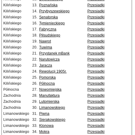
Kilińskiego
13.
Poznańska
Przesiadki
Kilińskiego
14.
Przybyszewskiego
Przesiadki
Kilińskiego
15.
Senatorska
Przesiadki
Kilińskiego
16.
Tymienieckiego
Przesiadki
Kilińskiego
17.
Fabryczna
Przesiadki
Kilińskiego
18.
Piłsudskiego
Przesiadki
Kilińskiego
19.
Nawrot
Przesiadki
Kilińskiego
20.
Tuwima
Przesiadki
Kilińskiego
21.
Przystanek mBank
Przesiadki
Kilińskiego
22.
Narutowicza
Przesiadki
Kilińskiego
23.
Jaracza
Przesiadki
Kilińskiego
24.
Rewolucji 1905r.
Przesiadki
Kilińskiego
25.
Pomorska
Przesiadki
Kilińskiego
26.
Północna
Przesiadki
Północna
27.
Nowomiejska
Przesiadki
Zachodnia
28.
Manufaktura
Przesiadki
Zachodnia
29.
Lutomierska
Przesiadki
Zachodnia
30.
Limanowskiego
Przesiadki
Limanowskiego
31.
Piwna
Przesiadki
Limanowskiego
32.
Sierakowskiego
Przesiadki
Limanowskiego
33.
Klonowa
Przesiadki
Limanowskiego
34.
Mokra
Przesiadki