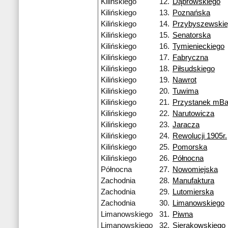
Kilińskiego
12.
Dąbrowskiego
Kilińskiego
13.
Poznańska
Kilińskiego
14.
Przybyszewski
Kilińskiego
15.
Senatorska
Kilińskiego
16.
Tymienieckiego
Kilińskiego
17.
Fabryczna
Kilińskiego
18.
Piłsudskiego
Kilińskiego
19.
Nawrot
Kilińskiego
20.
Tuwima
Kilińskiego
21.
Przystanek mB
Kilińskiego
22.
Narutowicza
Kilińskiego
23.
Jaracza
Kilińskiego
24.
Rewolucji 1905r.
Kilińskiego
25.
Pomorska
Kilińskiego
26.
Północna
Północna
27.
Nowomiejska
Zachodnia
28.
Manufaktura
Zachodnia
29.
Lutomierska
Zachodnia
30.
Limanowskiego
Limanowskiego
31.
Piwna
Limanowskiego
32.
Sierakowskiego