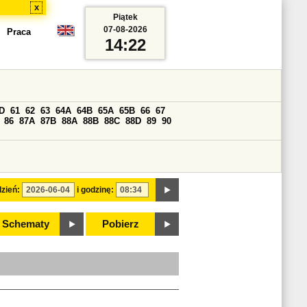
x
Piątek
07-08-2026
Praca
14:22
D
61
62
63
64A
64B
65A
65B
66
67
86
87A
87B
88A
88B
88C
88D
89
90
zień:
i godzinę:
Schematy
Pobierz