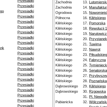
Przesiadki
Zachodnia
13.
Lutomiersk
Przesiadki
Zachodnia
14.
Manufaktur
ego
Przesiadki
Ogrodowa
15.
Nowomiejs
Przesiadki
Północna
16.
Kilińskiego
Przesiadki
Kilińskiego
17.
Pomorska
Przesiadki
Kilińskiego
18.
Rewolucji 1
Przesiadki
Kilińskiego
19.
Narutowicz
Przesiadki
Kilińskiego
20.
Przystane
Przesiadki
Kilińskiego
21.
Tuwima
ank
Przesiadki
Kilińskiego
22.
Nawrot
Przesiadki
Kilińskiego
23.
Piłsudskie
Przesiadki
Kilińskiego
24.
Fabryczna
Przesiadki
Kilińskiego
25.
Tymienieck
Przesiadki
Kilińskiego
26.
Senatorska
Przesiadki
Kilińskiego
27.
Przybysze
Przesiadki
Kilińskiego
28.
Poznańska
Przesiadki
Dąbrowskiego
29.
Kilińskiego
Przesiadki
Dąbrowskiego
30.
Rzgowska
Przesiadki
31.
Pl. Niepodl
Przesiadki
Pabianicka
32.
Wólczańsk
Przesiadki