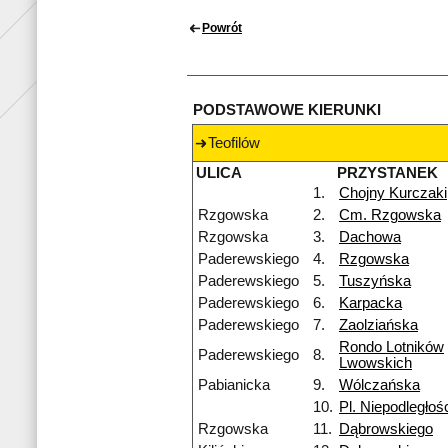
Powrót
PODSTAWOWE KIERUNKI
Teofilów
ULICA
PRZYSTANEK
1.
Chojny Kurczaki
Rzgowska
2.
Cm. Rzgowska
Rzgowska
3.
Dachowa
Paderewskiego
4.
Rzgowska
Paderewskiego
5.
Tuszyńska
Paderewskiego
6.
Karpacka
Paderewskiego
7.
Zaolziańska
Rondo Lotników
Paderewskiego
8.
Lwowskich
Pabianicka
9.
Wólczańska
10.
Pl. Niepodległoś
Rzgowska
11.
Dąbrowskiego