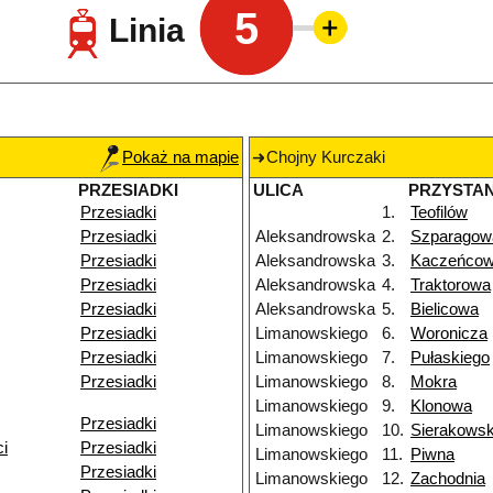
5
Linia
Pokaż na mapie
Chojny Kurczaki
PRZESIADKI
ULICA
PRZYSTA
Przesiadki
1.
Teofilów
Przesiadki
Aleksandrowska
2.
Szparagow
Przesiadki
Aleksandrowska
3.
Kaczeńco
Przesiadki
Aleksandrowska
4.
Traktorowa
Przesiadki
Aleksandrowska
5.
Bielicowa
Przesiadki
Limanowskiego
6.
Woronicza
Przesiadki
Limanowskiego
7.
Pułaskiego
Przesiadki
Limanowskiego
8.
Mokra
Limanowskiego
9.
Klonowa
Przesiadki
Limanowskiego
10.
Sierakowsk
ci
Przesiadki
Limanowskiego
11.
Piwna
Przesiadki
Limanowskiego
12.
Zachodnia