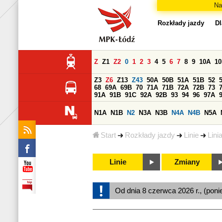
Na
Rozkłady jazdy
Dl
Z
Z1
Z2
0
1
2
3
4
5
6
7
8
9
10A
1
Z3
Z6
Z13
Z43
50A
50B
51A
51B
52
68
69A
69B
70
71A
71B
72A
72B
73
91A
91B
91C
92A
92B
93
94
96
97A
N1A
N1B
N2
N3A
N3B
N4A
N4B
N5A
Start
Rozkłady jazdy
Linie
Lini
Linie
Zmiany
Od dnia 8 czerwca 2026 r., (poni