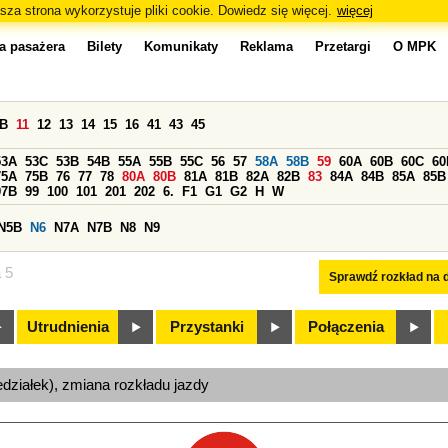
sza strona wykorzystuje pliki cookie. Dowiedz się więcej.
więcej
a pasażera
Bilety
Komunikaty
Reklama
Przetargi
O MPK
0B
11
12
13
14
15
16
41
43
45
53A
53C
53B
54B
55A
55B
55C
56
57
58A
58B
59
60A
60B
60C
60
75A
75B
76
77
78
80A
80B
81A
81B
82A
82B
83
84A
84B
85A
85B
97B
99
100
101
201
202
6.
F1
G1
G2
H
W
N5B
N6
N7A
N7B
N8
N9
a 5
Sprawdź rozkład na d
Utrudnienia
Przystanki
Połączenia
edziałek), zmiana rozkładu jazdy