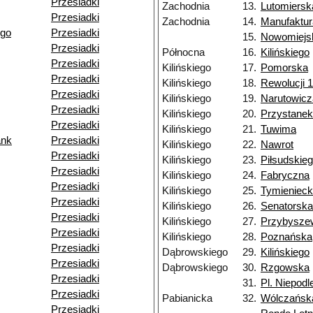
Przesiadki
Zachodnia
13.
Lutomiersk
Przesiadki
Zachodnia
14.
Manufaktur
ego
Przesiadki
15.
Nowomiejs
Przesiadki
Północna
16.
Kilińskiego
Przesiadki
Kilińskiego
17.
Pomorska
Przesiadki
Kilińskiego
18.
Rewolucji 1
Przesiadki
Kilińskiego
19.
Narutowicz
Przesiadki
Kilińskiego
20.
Przystane
Przesiadki
Kilińskiego
21.
Tuwima
ank
Przesiadki
Kilińskiego
22.
Nawrot
Przesiadki
Kilińskiego
23.
Piłsudskie
Przesiadki
Kilińskiego
24.
Fabryczna
Przesiadki
Kilińskiego
25.
Tymienieck
Przesiadki
Kilińskiego
26.
Senatorska
Przesiadki
Kilińskiego
27.
Przybysze
Przesiadki
Kilińskiego
28.
Poznańska
Przesiadki
Dąbrowskiego
29.
Kilińskiego
Przesiadki
Dąbrowskiego
30.
Rzgowska
Przesiadki
31.
Pl. Niepodl
Przesiadki
Pabianicka
32.
Wólczańsk
Przesiadki