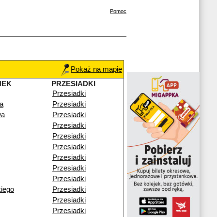
Pomoc
Pokaż na mapie
NEK
PRZESIADKI
Przesiadki
a
Przesiadki
wa
Przesiadki
Przesiadki
Przesiadki
Przesiadki
Przesiadki
Przesiadki
Przesiadki
iego
Przesiadki
Przesiadki
Przesiadki