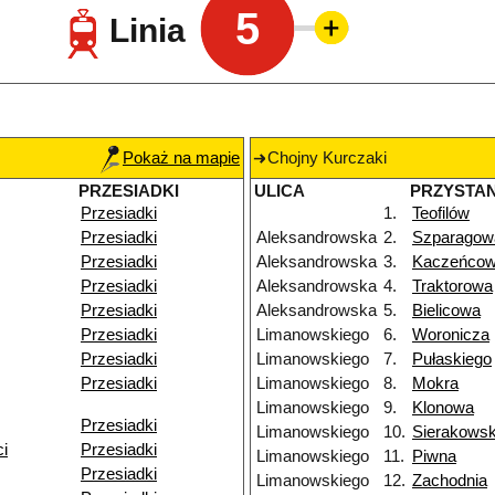
5
Linia
Pokaż na mapie
Chojny Kurczaki
PRZESIADKI
ULICA
PRZYSTA
Przesiadki
1.
Teofilów
Przesiadki
Aleksandrowska
2.
Szparagow
Przesiadki
Aleksandrowska
3.
Kaczeńco
Przesiadki
Aleksandrowska
4.
Traktorowa
Przesiadki
Aleksandrowska
5.
Bielicowa
Przesiadki
Limanowskiego
6.
Woronicza
Przesiadki
Limanowskiego
7.
Pułaskiego
Przesiadki
Limanowskiego
8.
Mokra
Limanowskiego
9.
Klonowa
Przesiadki
Limanowskiego
10.
Sierakowsk
ci
Przesiadki
Limanowskiego
11.
Piwna
Przesiadki
Limanowskiego
12.
Zachodnia