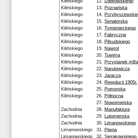
Kilińskiego
12.
Dąbrowskiego
Kilińskiego
13.
Poznańska
Kilińskiego
14.
Przybyszewski
Kilińskiego
15.
Senatorska
Kilińskiego
16.
Tymienieckiego
Kilińskiego
17.
Fabryczna
Kilińskiego
18.
Piłsudskiego
Kilińskiego
19.
Nawrot
Kilińskiego
20.
Tuwima
Kilińskiego
21.
Przystanek mB
Kilińskiego
22.
Narutowicza
Kilińskiego
23.
Jaracza
Kilińskiego
24.
Rewolucji 1905r.
Kilińskiego
25.
Pomorska
Kilińskiego
26.
Północna
27.
Nowomiejska
Zachodnia
28.
Manufaktura
Zachodnia
29.
Lutomierska
Zachodnia
30.
Limanowskiego
Limanowskiego
31.
Piwna
Limanowskiego
32.
Sierakowskiego