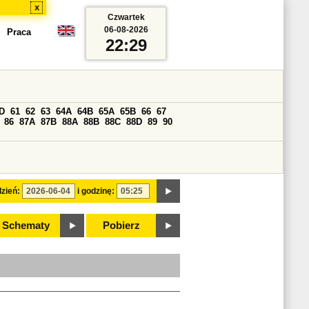
x
Czwartek
06-08-2026
Praca
22:29
D
61
62
63
64A
64B
65A
65B
66
67
86
87A
87B
88A
88B
88C
88D
89
90
zień:
i godzinę:
Schematy
Pobierz