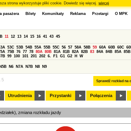
sza strona wykorzystuje pliki cookie. Dowiedz się więcej.
więcej
a pasażera
Bilety
Komunikaty
Reklama
Przetargi
O MPK
0B
11
12
13
14
15
16
41
43
45
53A
53C
53B
54B
55A
55B
55C
56
57
58A
58B
59
60A
60B
60C
60
75A
75B
76
77
78
80A
80B
81A
81B
82A
82B
83
84A
84B
85A
85B
97B
99
100
101
201
202
6.
F1
G1
G2
H
W
N5B
N6
N7A
N7B
N8
N9
a 5
Sprawdź rozkład na d
Utrudnienia
Przystanki
Połączenia
edziałek), zmiana rozkładu jazdy