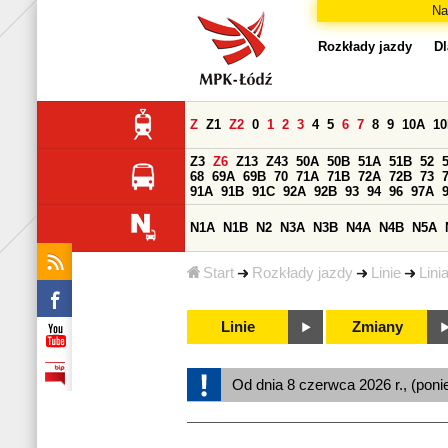
Na
Rozkłady jazdy
Dl
Z
Z1
Z2
0
1
2
3
4
5
6
7
8
9
10A
1
Z3
Z6
Z13
Z43
50A
50B
51A
51B
52
68
69A
69B
70
71A
71B
72A
72B
73
91A
91B
91C
92A
92B
93
94
96
97A
N1A
N1B
N2
N3A
N3B
N4A
N4B
N5A
Start
Rozkłady jazdy
Linie
Lini
Linie
Zmiany
Od dnia 8 czerwca 2026 r., (poni