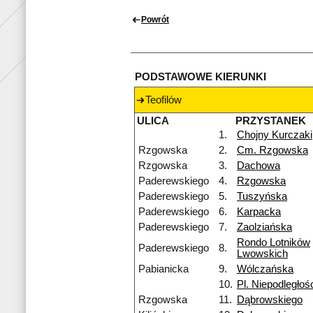
Powrót
PODSTAWOWE KIERUNKI
Teofilów
ULICA
PRZYSTANEK
1.
Chojny Kurczaki
Rzgowska
2.
Cm. Rzgowska
Rzgowska
3.
Dachowa
Paderewskiego
4.
Rzgowska
Paderewskiego
5.
Tuszyńska
Paderewskiego
6.
Karpacka
Paderewskiego
7.
Zaolziańska
Rondo Lotników
Paderewskiego
8.
Lwowskich
Pabianicka
9.
Wólczańska
10.
Pl. Niepodległoś
Rzgowska
11.
Dąbrowskiego