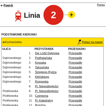
Pomoc
Powrót
2
Linia
PODSTAWOWE KIERUNKI
Kochanówka
Pokaż na mapie
ULICA
PRZYSTANEK
PRZESIADKI
1.
Dw. Łódź Dąbrowa
Przesiadki
Dąbrowskiego
2.
Podhalańska
Przesiadki
Dąbrowskiego
3.
Kossaka
Przesiadki
Dąbrowskiego
4.
Tatrzańska
Przesiadki
Dąbrowskiego
5.
Śmigłego-Rydza
Przesiadki
Dąbrowskiego
6.
Kilińskiego
Przesiadki
Dąbrowskiego
7.
Rzgowska
Przesiadki
8.
Pl. Niepodległości
Przesiadki
Piotrkowska
9.
Pl. Niepodległości
Przesiadki
Piotrkowska
10.
Czerwona
Przesiadki
Piotrkowska
11.
Pl. Katedralny
Przesiadki
Piotrkowska
12.
Brzeźna
Przesiadki