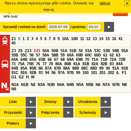
Nasza strona wykorzystuje pliki cookie. Dowiedz się
więcej
x
#
więcej.
Sprawdź rozkład na dzień:
i godzinę:
Z1
0
1
2
3
4
5
6
7
8
9
10A
10B
11
12
13
14
15
16
41
45
Z3
Z6
Z13
Z43
50A
50B
51A
51B
52
53A
53C
53B
54B
55A
55B
55C
56
57
58A
58B
59
60A
60B
60C
60D
61
62
63
64A
64B
65A
65B
66
67
68
69A
69B
70
71A
71B
72A
72B
73
75A
75B
76
77
78
80A
80B
81A
81B
82A
82B
83
84A
84B
85A
85B
86
87A
87B
88A
88B
88C
88D
89
90
91A
91B
91C
92A
92B
93
94
96
97A
97B
99
100
101
201
202
6.
F1
G1
G2
H
W
N1A
N1B
N2
N3A
N3B
N4A
N4B
N5A
N5B
N6
N7A
N7B
N8
N9
Linie
Zmiany
Utrudnienia
Przystanki
Połączenia
Schematy
Pobierz