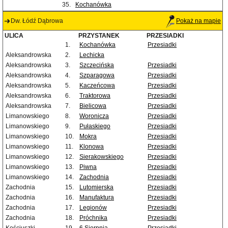
35.
Kochanówka
Dw. Łódź Dąbrowa
Pokaż na mapie
ULICA
PRZYSTANEK
PRZESIADKI
1.
Kochanówka
Przesiadki
Aleksandrowska
2.
Lechicka
Aleksandrowska
3.
Szczecińska
Przesiadki
Aleksandrowska
4.
Szparagowa
Przesiadki
Aleksandrowska
5.
Kaczeńcowa
Przesiadki
Aleksandrowska
6.
Traktorowa
Przesiadki
Aleksandrowska
7.
Bielicowa
Przesiadki
Limanowskiego
8.
Woronicza
Przesiadki
Limanowskiego
9.
Pułaskiego
Przesiadki
Limanowskiego
10.
Mokra
Przesiadki
Limanowskiego
11.
Klonowa
Przesiadki
Limanowskiego
12.
Sierakowskiego
Przesiadki
Limanowskiego
13.
Piwna
Przesiadki
Limanowskiego
14.
Zachodnia
Przesiadki
Zachodnia
15.
Lutomierska
Przesiadki
Zachodnia
16.
Manufaktura
Przesiadki
Zachodnia
17.
Legionów
Przesiadki
Zachodnia
18.
Próchnika
Przesiadki