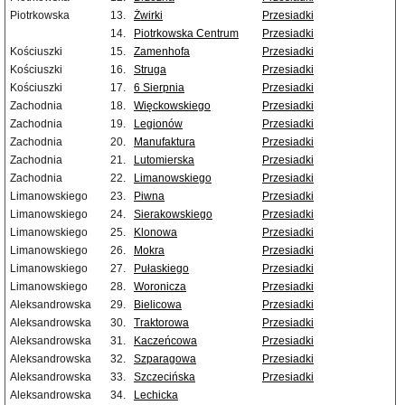
Piotrkowska
13.
Żwirki
Przesiadki
14.
Piotrkowska Centrum
Przesiadki
Kościuszki
15.
Zamenhofa
Przesiadki
Kościuszki
16.
Struga
Przesiadki
Kościuszki
17.
6 Sierpnia
Przesiadki
Zachodnia
18.
Więckowskiego
Przesiadki
Zachodnia
19.
Legionów
Przesiadki
Zachodnia
20.
Manufaktura
Przesiadki
Zachodnia
21.
Lutomierska
Przesiadki
Zachodnia
22.
Limanowskiego
Przesiadki
Limanowskiego
23.
Piwna
Przesiadki
Limanowskiego
24.
Sierakowskiego
Przesiadki
Limanowskiego
25.
Klonowa
Przesiadki
Limanowskiego
26.
Mokra
Przesiadki
Limanowskiego
27.
Pułaskiego
Przesiadki
Limanowskiego
28.
Woronicza
Przesiadki
Aleksandrowska
29.
Bielicowa
Przesiadki
Aleksandrowska
30.
Traktorowa
Przesiadki
Aleksandrowska
31.
Kaczeńcowa
Przesiadki
Aleksandrowska
32.
Szparagowa
Przesiadki
Aleksandrowska
33.
Szczecińska
Przesiadki
Aleksandrowska
34.
Lechicka