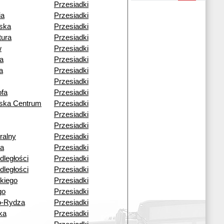
Przesiadki
ia
Przesiadki
ska
Przesiadki
tura
Przesiadki
w
Przesiadki
a
Przesiadki
a
Przesiadki
Przesiadki
fa
Przesiadki
wska Centrum
Przesiadki
Przesiadki
Przesiadki
ralny
Przesiadki
a
Przesiadki
dległości
Przesiadki
dległości
Przesiadki
kiego
Przesiadki
go
Przesiadki
o-Rydza
Przesiadki
ka
Przesiadki