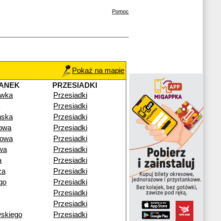
Pomoc
Pokaż na mapie
ANEK
PRZESIADKI
ówka
Przesiadki
Przesiadki
ńska
Przesiadki
owa
Przesiadki
cowa
Przesiadki
wa
Przesiadki
a
Przesiadki
za
Przesiadki
go
Przesiadki
Przesiadki
Przesiadki
wskiego
Przesiadki