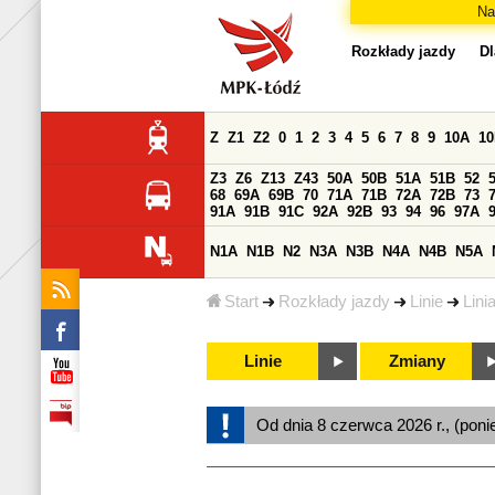
Na
Rozkłady jazdy
Dl
Z
Z1
Z2
0
1
2
3
4
5
6
7
8
9
10A
1
Z3
Z6
Z13
Z43
50A
50B
51A
51B
52
68
69A
69B
70
71A
71B
72A
72B
73
91A
91B
91C
92A
92B
93
94
96
97A
N1A
N1B
N2
N3A
N3B
N4A
N4B
N5A
Start
Rozkłady jazdy
Linie
Lini
Linie
Zmiany
Od dnia 8 czerwca 2026 r., (poni