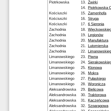
Piotrkowska
13.
Żwirki
14.
Piotrkowska 
Kościuszki
15.
Zamenhofa
Kościuszki
16.
Struga
Kościuszki
17.
6 Sierpnia
Zachodnia
18.
Więckowskie
Zachodnia
19.
Legionów
Zachodnia
20.
Manufaktura
Zachodnia
21.
Lutomierska
Zachodnia
22.
Limanowskie
Limanowskiego
23.
Piwna
Limanowskiego
24.
Sierakowskie
Limanowskiego
25.
Klonowa
Limanowskiego
26.
Mokra
Limanowskiego
27.
Pułaskiego
Limanowskiego
28.
Woronicza
Aleksandrowska
29.
Bielicowa
Aleksandrowska
30.
Traktorowa
Aleksandrowska
31.
Kaczeńcowa
Aleksandrowska
32.
Szparagowa