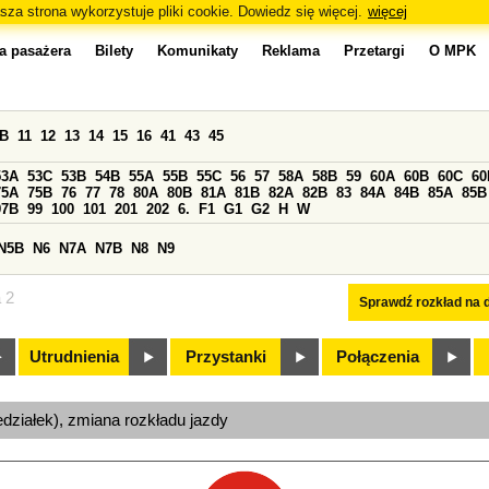
sza strona wykorzystuje pliki cookie. Dowiedz się więcej.
więcej
a pasażera
Bilety
Komunikaty
Reklama
Przetargi
O MPK
0B
11
12
13
14
15
16
41
43
45
53A
53C
53B
54B
55A
55B
55C
56
57
58A
58B
59
60A
60B
60C
60
75A
75B
76
77
78
80A
80B
81A
81B
82A
82B
83
84A
84B
85A
85B
97B
99
100
101
201
202
6.
F1
G1
G2
H
W
N5B
N6
N7A
N7B
N8
N9
a 2
Sprawdź rozkład na d
Utrudnienia
Przystanki
Połączenia
edziałek), zmiana rozkładu jazdy