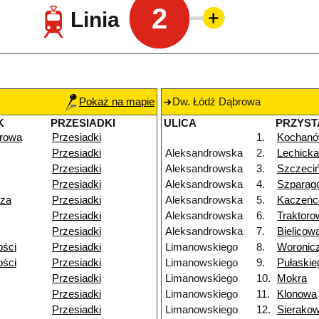
2
Linia
Pokaż na mapie
Dw. Łódź Dąbrowa
K
PRZESIADKI
ULICA
PRZYST
rowa
Przesiadki
1.
Kochan
Przesiadki
Aleksandrowska
2.
Lechicka
Przesiadki
Aleksandrowska
3.
Szczeci
Przesiadki
Aleksandrowska
4.
Szparag
dza
Przesiadki
Aleksandrowska
5.
Kaczeń
Przesiadki
Aleksandrowska
6.
Traktoro
Przesiadki
Aleksandrowska
7.
Bielicow
ości
Przesiadki
Limanowskiego
8.
Woronic
ości
Przesiadki
Limanowskiego
9.
Pułaskie
Przesiadki
Limanowskiego
10.
Mokra
Przesiadki
Limanowskiego
11.
Klonowa
Przesiadki
Limanowskiego
12.
Sierako