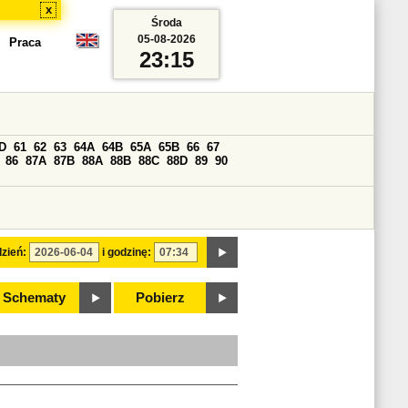
x
Środa
05-08-2026
Praca
23:15
D
61
62
63
64A
64B
65A
65B
66
67
86
87A
87B
88A
88B
88C
88D
89
90
zień:
i godzinę:
Schematy
Pobierz