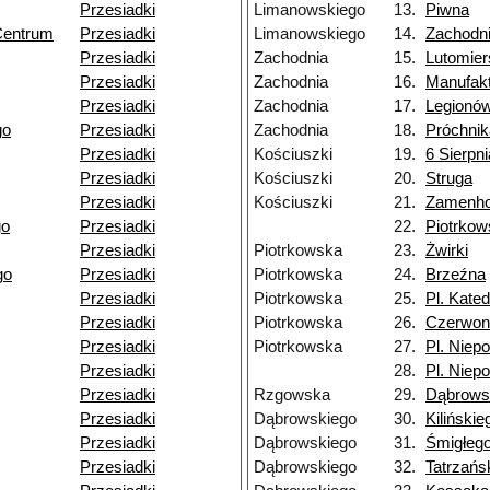
Przesiadki
Limanowskiego
13.
Piwna
Centrum
Przesiadki
Limanowskiego
14.
Zachodn
Przesiadki
Zachodnia
15.
Lutomier
Przesiadki
Zachodnia
16.
Manufak
Przesiadki
Zachodnia
17.
Legionó
go
Przesiadki
Zachodnia
18.
Próchnik
Przesiadki
Kościuszki
19.
6 Sierpni
Przesiadki
Kościuszki
20.
Struga
Przesiadki
Kościuszki
21.
Zamenho
go
Przesiadki
22.
Piotrko
Przesiadki
Piotrkowska
23.
Żwirki
go
Przesiadki
Piotrkowska
24.
Brzeźna
Przesiadki
Piotrkowska
25.
Pl. Kated
Przesiadki
Piotrkowska
26.
Czerwon
Przesiadki
Piotrkowska
27.
Pl. Niepo
Przesiadki
28.
Pl. Niepo
Przesiadki
Rzgowska
29.
Dąbrows
Przesiadki
Dąbrowskiego
30.
Kilińskie
Przesiadki
Dąbrowskiego
31.
Śmigłeg
Przesiadki
Dąbrowskiego
32.
Tatrzańs