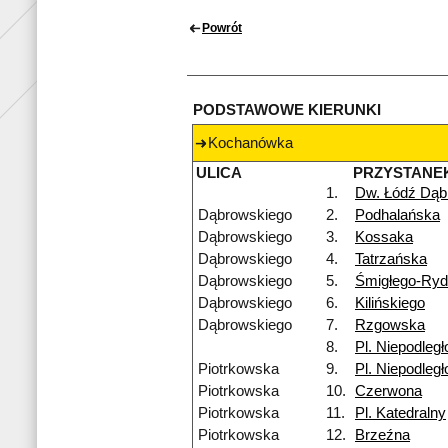
Powrót
PODSTAWOWE KIERUNKI
Kochanówka
ULICA
PRZYSTANE
1.
Dw. Łódź Dąb
Dąbrowskiego
2.
Podhalańska
Dąbrowskiego
3.
Kossaka
Dąbrowskiego
4.
Tatrzańska
Dąbrowskiego
5.
Śmigłego-Ry
Dąbrowskiego
6.
Kilińskiego
Dąbrowskiego
7.
Rzgowska
8.
Pl. Niepodległ
Piotrkowska
9.
Pl. Niepodległ
Piotrkowska
10.
Czerwona
Piotrkowska
11.
Pl. Katedralny
Piotrkowska
12.
Brzeźna