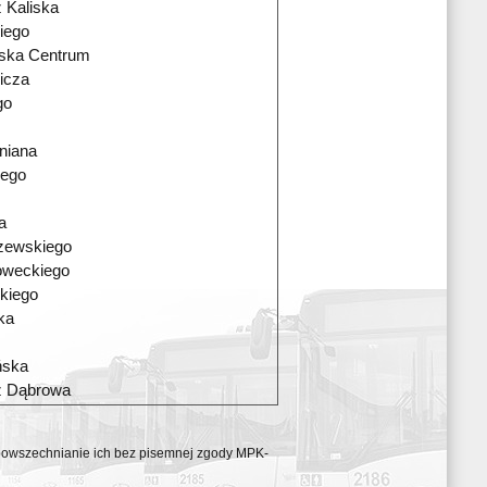
 Kaliska
iego
wska Centrum
icza
go
niana
iego
a
zewskiego
oweckiego
kiego
ka
ńska
ź Dąbrowa
ozpowszechnianie ich bez pisemnej zgody MPK-