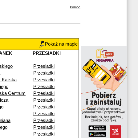
Pomoc
Pokaż na mapie
ANEK
PRZESIADKI
skiego
Przesiadki
a
Przesiadki
 Kaliska
Przesiadki
iego
Przesiadki
wska Centrum
Przesiadki
icza
Przesiadki
go
Przesiadki
Przesiadki
niana
Przesiadki
iego
Przesiadki
Przesiadki