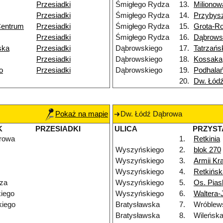
Przesiadki
Śmigłego Rydza
13.
Milionow
Przesiadki
Śmigłego Rydza
14.
Przybys
Centrum
Przesiadki
Śmigłego Rydza
15.
Grota-R
Przesiadki
Śmigłego Rydza
16.
Dąbrows
ska
Przesiadki
Dąbrowskiego
17.
Tatrzańs
Przesiadki
Dąbrowskiego
18.
Kossaka
o
Przesiadki
Dąbrowskiego
19.
Podhala
20.
Dw. Łód
Pokaż na mapie
Dw. Łódź Dąbrowa
K
PRZESIADKI
ULICA
PRZYST
rowa
1.
Retkinia
Wyszyńskiego
2.
blok 270
Wyszyńskiego
3.
Armii Kr
Wyszyńskiego
4.
Retkińsk
za
Wyszyńskiego
5.
Os. Pias
iego
Wyszyńskiego
6.
Waltera-
iego
Bratysławska
7.
Wróblew
Bratysławska
8.
Wileńsk