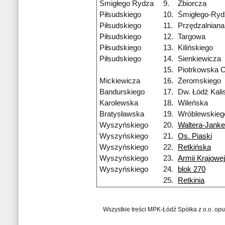
Śmigłego Rydza
9.
Zbiorcza
Piłsudskiego
10.
Śmigłego-Ryd
Piłsudskiego
11.
Przędzalniana
Piłsudskiego
12.
Targowa
Piłsudskiego
13.
Kilińskiego
Piłsudskiego
14.
Sienkiewicza
15.
Piotrkowska 
Mickiewicza
16.
Żeromskiego
Bandurskiego
17.
Dw. Łódź Kali
Karolewska
18.
Wileńska
Bratysławska
19.
Wróblewskieg
Wyszyńskiego
20.
Waltera-Janke
Wyszyńskiego
21.
Os. Piaski
Wyszyńskiego
22.
Retkińska
Wyszyńskiego
23.
Armii Krajowej
Wyszyńskiego
24.
blok 270
25.
Retkinia
Wszystkie treści MPK-Łódź Spółka z o.o. op