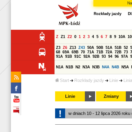
Na
Rozkłady jazdy
Dl
Z
Z1
Z2
0
1
2
3
4
5
6
7
8
9
10A
1
Z3
Z6
Z13
Z43
50A
50B
51A
51B
52
68
69A
69B
70
71A
71B
72A
72B
73
91A
91B
91C
92A
92B
93
94
96
97A
N1A
N1B
N2
N3A
N3B
N4A
N4B
N5A
Start
Rozkłady jazdy
Linie
Lini
Linie
Zmiany
w dniach 10 - 12 lipca 2026 roku 