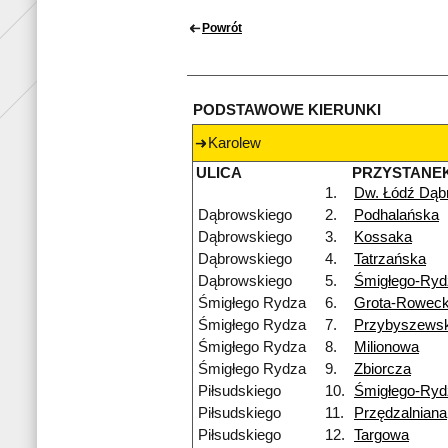
Powrót
PODSTAWOWE KIERUNKI
Karolew
ULICA
PRZYSTANE
1.
Dw. Łódź Dąb
Dąbrowskiego
2.
Podhalańska
Dąbrowskiego
3.
Kossaka
Dąbrowskiego
4.
Tatrzańska
Dąbrowskiego
5.
Śmigłego-Ryd
Śmigłego Rydza
6.
Grota-Roweck
Śmigłego Rydza
7.
Przybyszewsk
Śmigłego Rydza
8.
Milionowa
Śmigłego Rydza
9.
Zbiorcza
Piłsudskiego
10.
Śmigłego-Ryd
Piłsudskiego
11.
Przędzalniana
Piłsudskiego
12.
Targowa