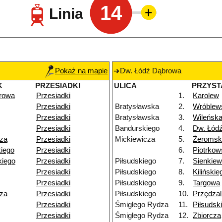
14
Linia
Pokaż na mapie
Dw. Łódź Dąbrowa
K
PRZESIADKI
ULICA
PRZYST
rowa
Przesiadki
1.
Karolew
Przesiadki
Bratysławska
2.
Wróblew
Przesiadki
Bratysławska
3.
Wileńsk
Przesiadki
Bandurskiego
4.
Dw. Łódź
za
Przesiadki
Mickiewicza
5.
Żeromsk
iego
Przesiadki
6.
Piotrko
iego
Przesiadki
Piłsudskiego
7.
Sienkiew
Przesiadki
Piłsudskiego
8.
Kilińskie
Przesiadki
Piłsudskiego
9.
Targowa
za
Przesiadki
Piłsudskiego
10.
Przędzal
Przesiadki
Śmigłego Rydza
11.
Piłsudsk
Przesiadki
Śmigłego Rydza
12.
Zbiorcza