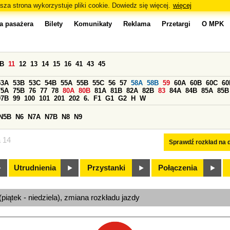
sza strona wykorzystuje pliki cookie. Dowiedz się więcej.
więcej
a pasażera
Bilety
Komunikaty
Reklama
Przetargi
O MPK
0B
11
12
13
14
15
16
41
43
45
53A
53B
53C
54B
55A
55B
55C
56
57
58A
58B
59
60A
60B
60C
60
75A
75B
76
77
78
80A
80B
81A
81B
82A
82B
83
84A
84B
85A
85B
97B
99
100
101
201
202
6.
F1
G1
G2
H
W
N5B
N6
N7A
N7B
N8
N9
a 14
Sprawdź rozkład na d
Utrudnienia
Przystanki
Połączenia
(piątek - niedziela), zmiana rozkładu jazdy