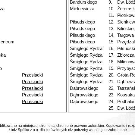
Bandurskiego
9.
Dw. Łódź
za
Mickiewicza
10.
Żeromsk
11.
Piotrko
Piłsudskiego
12.
Sienkiew
Piłsudskiego
13.
Kilińskie
Piłsudskiego
14.
Targowa
Centrum
Piłsudskiego
15.
Przędzal
Śmigłego Rydza
16.
Piłsudsk
ska
Śmigłego Rydza
17.
Zbiorcza
Śmigłego Rydza
18.
Milionow
o
Śmigłego Rydza
19.
Przybys
Przesiadki
Śmigłego Rydza
20.
Grota-R
Przesiadki
Śmigłego Rydza
21.
Dąbrows
Przesiadki
Dąbrowskiego
22.
Tatrzańs
Przesiadki
Dąbrowskiego
23.
Kossaka
Przesiadki
Dąbrowskiego
24.
Podhala
25.
Dw. Łód
ublikowane na niniejszej stronie są chronione prawem autorskim. Kopiowanie i r
Łódź Spółka z o.o. dla celów innych niż potrzeby własne jest zabronione.