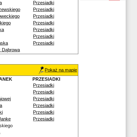
a
Przesiadki
zewskiego
Przesiadki
oweckiego
Przesiadki
kiego
Przesiadki
ka
Przesiadki
Przesiadki
ńska
Przesiadki
ź Dąbrowa
Pokaż na mapie
ANEK
PRZESIADKI
Przesiadki
Przesiadki
ajowej
Przesiadki
a
Przesiadki
ki
Przesiadki
Janke
Przesiadki
skiego
a