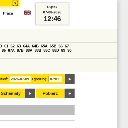
x
Piątek
07-08-2026
Praca
12:46
D
61
62
63
64A
64B
65A
65B
66
67
86
87A
87B
88A
88B
88C
88D
89
90
zień:
i godzinę:
Schematy
Pobierz