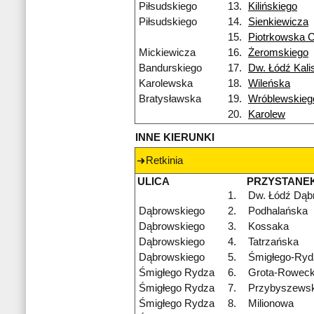
Piłsudskiego
13.
Kilińskiego
Piłsudskiego
14.
Sienkiewicza
15.
Piotrkowska 
Mickiewicza
16.
Żeromskiego
Bandurskiego
17.
Dw. Łódź Kali
Karolewska
18.
Wileńska
Bratysławska
19.
Wróblewskieg
20.
Karolew
INNE KIERUNKI
Retkinia
ULICA
PRZYSTANE
1.
Dw. Łódź Dąb
Dąbrowskiego
2.
Podhalańska
Dąbrowskiego
3.
Kossaka
Dąbrowskiego
4.
Tatrzańska
Dąbrowskiego
5.
Śmigłego-Ryd
Śmigłego Rydza
6.
Grota-Roweck
Śmigłego Rydza
7.
Przybyszewsk
Śmigłego Rydza
8.
Milionowa