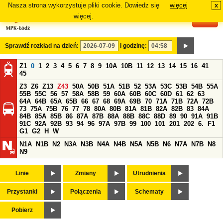
Nasza strona wykorzystuje pliki cookie. Dowiedz się
więcej
x
#
więcej.
Sprawdź rozkład na dzień:
i godzinę:
Z1
0
1
2
3
4
5
6
7
8
9
10A
10B
11
12
13
14
15
16
41
45
Z3
Z6
Z13
Z43
50A
50B
51A
51B
52
53A
53C
53B
54B
55A
55B
55C
56
57
58A
58B
59
60A
60B
60C
60D
61
62
63
64A
64B
65A
65B
66
67
68
69A
69B
70
71A
71B
72A
72B
73
75A
75B
76
77
78
80A
80B
81A
81B
82A
82B
83
84A
84B
85A
85B
86
87A
87B
88A
88B
88C
88D
89
90
91A
91B
91C
92A
92B
93
94
96
97A
97B
99
100
101
201
202
6.
F1
G1
G2
H
W
N1A
N1B
N2
N3A
N3B
N4A
N4B
N5A
N5B
N6
N7A
N7B
N8
N9
Linie
Zmiany
Utrudnienia
Przystanki
Połączenia
Schematy
Pobierz