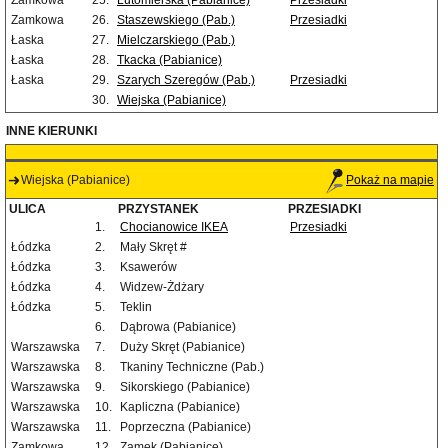
Zamkowa
25.
Lutomierska (Pabianice)
Przesiadki
Zamkowa
26.
Staszewskiego (Pab.)
Przesiadki
Łaska
27.
Mielczarskiego (Pab.)
Łaska
28.
Tkacka (Pabianice)
Łaska
29.
Szarych Szeregów (Pab.)
Przesiadki
30.
Wiejska (Pabianice)
INNE KIERUNKI
Wiejska (Pabianice)
Pokaż na mapie
ULICA
PRZYSTANEK
PRZESIADKI
1.
Chocianowice IKEA
Przesiadki
Łódzka
2.
Mały Skręt #
Łódzka
3.
Ksawerów
Łódzka
4.
Widzew-Żdżary
Łódzka
5.
Teklin
6.
Dąbrowa (Pabianice)
Warszawska
7.
Duży Skręt (Pabianice)
Warszawska
8.
Tkaniny Techniczne (Pab.)
Warszawska
9.
Sikorskiego (Pabianice)
Warszawska
10.
Kapliczna (Pabianice)
Warszawska
11.
Poprzeczna (Pabianice)
Zamkowa
12.
Zamek (Pabianice)