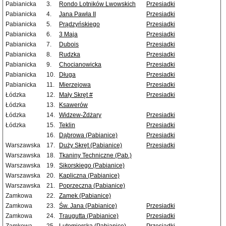
Pabianicka
3.
Rondo Lotników Lwowskich
Przesiadki
Pabianicka
4.
Jana Pawła II
Przesiadki
Pabianicka
5.
Prądzyńskiego
Przesiadki
Pabianicka
6.
3 Maja
Przesiadki
Pabianicka
7.
Dubois
Przesiadki
Pabianicka
8.
Rudzka
Przesiadki
Pabianicka
9.
Chocianowicka
Przesiadki
Pabianicka
10.
Długa
Przesiadki
Pabianicka
11.
Mierzejowa
Przesiadki
Łódzka
12.
Mały Skręt #
Przesiadki
Łódzka
13.
Ksawerów
Łódzka
14.
Widzew-Żdżary
Przesiadki
Łódzka
15.
Teklin
Przesiadki
16.
Dąbrowa (Pabianice)
Przesiadki
Warszawska
17.
Duży Skręt (Pabianice)
Przesiadki
Warszawska
18.
Tkaniny Techniczne (Pab.)
Warszawska
19.
Sikorskiego (Pabianice)
Warszawska
20.
Kapliczna (Pabianice)
Warszawska
21.
Poprzeczna (Pabianice)
Zamkowa
22.
Zamek (Pabianice)
Zamkowa
23.
Św. Jana (Pabianice)
Przesiadki
Zamkowa
24.
Traugutta (Pabianice)
Przesiadki