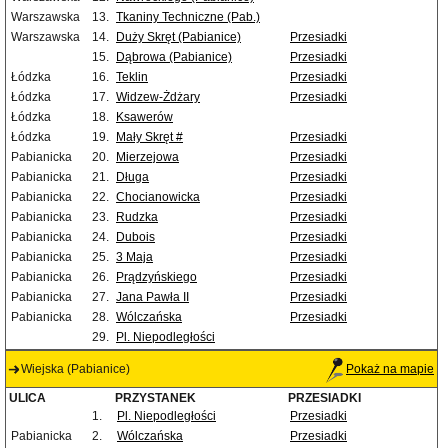
Warszawska
13.
Tkaniny Techniczne (Pab.)
Warszawska
14.
Duży Skręt (Pabianice)
Przesiadki
15.
Dąbrowa (Pabianice)
Przesiadki
Łódzka
16.
Teklin
Przesiadki
Łódzka
17.
Widzew-Żdżary
Przesiadki
Łódzka
18.
Ksawerów
Łódzka
19.
Mały Skręt #
Przesiadki
Pabianicka
20.
Mierzejowa
Przesiadki
Pabianicka
21.
Długa
Przesiadki
Pabianicka
22.
Chocianowicka
Przesiadki
Pabianicka
23.
Rudzka
Przesiadki
Pabianicka
24.
Dubois
Przesiadki
Pabianicka
25.
3 Maja
Przesiadki
Pabianicka
26.
Prądzyńskiego
Przesiadki
Pabianicka
27.
Jana Pawła II
Przesiadki
Pabianicka
28.
Wólczańska
Przesiadki
29.
Pl. Niepodległości
Wiejska (Pabianice)
Pokaż na mapie
ULICA
PRZYSTANEK
PRZESIADKI
1.
Pl. Niepodległości
Przesiadki
Pabianicka
2.
Wólczańska
Przesiadki