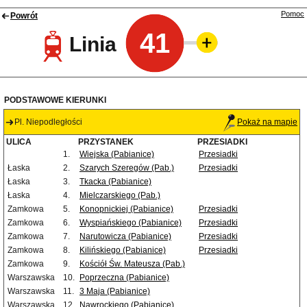
Pomoc
Powrót
41
Linia
PODSTAWOWE KIERUNKI
Pl. Niepodległości
Pokaż na mapie
ULICA
PRZYSTANEK
PRZESIADKI
1.
Wiejska (Pabianice)
Przesiadki
Łaska
2.
Szarych Szeregów (Pab.)
Przesiadki
Łaska
3.
Tkacka (Pabianice)
Łaska
4.
Mielczarskiego (Pab.)
Zamkowa
5.
Konopnickiej (Pabianice)
Przesiadki
Zamkowa
6.
Wyspiańskiego (Pabianice)
Przesiadki
Zamkowa
7.
Narutowicza (Pabianice)
Przesiadki
Zamkowa
8.
Kilińskiego (Pabianice)
Przesiadki
Zamkowa
9.
Kościół Św. Mateusza (Pab.)
Warszawska
10.
Poprzeczna (Pabianice)
Warszawska
11.
3 Maja (Pabianice)
Warszawska
12.
Nawrockiego (Pabianice)