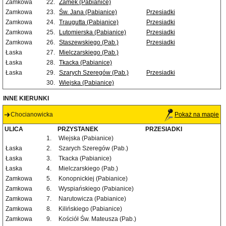
Zamkowa
22.
Zamek (Pabianice)
Zamkowa
23.
Św. Jana (Pabianice)
Przesiadki
Zamkowa
24.
Traugutta (Pabianice)
Przesiadki
Zamkowa
25.
Lutomierska (Pabianice)
Przesiadki
Zamkowa
26.
Staszewskiego (Pab.)
Przesiadki
Łaska
27.
Mielczarskiego (Pab.)
Łaska
28.
Tkacka (Pabianice)
Łaska
29.
Szarych Szeregów (Pab.)
Przesiadki
30.
Wiejska (Pabianice)
INNE KIERUNKI
Chocianowicka
Pokaż na mapie
ULICA
PRZYSTANEK
PRZESIADKI
1.
Wiejska (Pabianice)
Łaska
2.
Szarych Szeregów (Pab.)
Łaska
3.
Tkacka (Pabianice)
Łaska
4.
Mielczarskiego (Pab.)
Zamkowa
5.
Konopnickiej (Pabianice)
Zamkowa
6.
Wyspiańskiego (Pabianice)
Zamkowa
7.
Narutowicza (Pabianice)
Zamkowa
8.
Kilińskiego (Pabianice)
Zamkowa
9.
Kościół Św. Mateusza (Pab.)