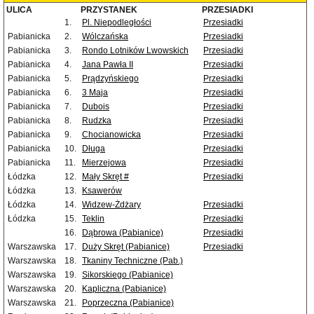
ULICA
PRZYSTANEK
PRZESIADKI
1.
Pl. Niepodległości
Przesiadki
Pabianicka
2.
Wólczańska
Przesiadki
Pabianicka
3.
Rondo Lotników Lwowskich
Przesiadki
Pabianicka
4.
Jana Pawła II
Przesiadki
Pabianicka
5.
Prądzyńskiego
Przesiadki
Pabianicka
6.
3 Maja
Przesiadki
Pabianicka
7.
Dubois
Przesiadki
Pabianicka
8.
Rudzka
Przesiadki
Pabianicka
9.
Chocianowicka
Przesiadki
Pabianicka
10.
Długa
Przesiadki
Pabianicka
11.
Mierzejowa
Przesiadki
Łódzka
12.
Mały Skręt #
Przesiadki
Łódzka
13.
Ksawerów
Łódzka
14.
Widzew-Żdżary
Przesiadki
Łódzka
15.
Teklin
Przesiadki
16.
Dąbrowa (Pabianice)
Przesiadki
Warszawska
17.
Duży Skręt (Pabianice)
Przesiadki
Warszawska
18.
Tkaniny Techniczne (Pab.)
Warszawska
19.
Sikorskiego (Pabianice)
Warszawska
20.
Kapliczna (Pabianice)
Warszawska
21.
Poprzeczna (Pabianice)