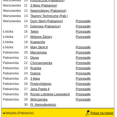
Warszawska
10.
Poprzeczna (Pabianice)
Warszawska
11.
3 Maja (Pabianice)
Warszawska
12.
Nawrockiego (Pabianice)
Warszawska
13.
Tkaniny Techniczne (Pab.)
Warszawska
14.
Duży Skręt (Pabianice)
Przesiadki
15.
Dąbrowa (Pabianice)
Przesiadki
Łódzka
16.
Teklin
Przesiadki
Łódzka
17.
Widzew-Żdżary
Przesiadki
Łódzka
18.
Ksawerów
Łódzka
19.
Mały Skręt #
Przesiadki
Pabianicka
20.
Mierzejowa
Przesiadki
Pabianicka
21.
Długa
Przesiadki
Pabianicka
22.
Chocianowicka
Przesiadki
Pabianicka
23.
Rudzka
Przesiadki
Pabianicka
24.
Dubois
Przesiadki
Pabianicka
25.
3 Maja
Przesiadki
Pabianicka
26.
Prądzyńskiego
Przesiadki
Pabianicka
27.
Jana Pawła II
Przesiadki
Pabianicka
28.
Rondo Lotników Lwowskich
Przesiadki
Pabianicka
29.
Wólczańska
Przesiadki
30.
Pl. Niepodległości
Wiejska (Pabianice)
Pokaż na mapie