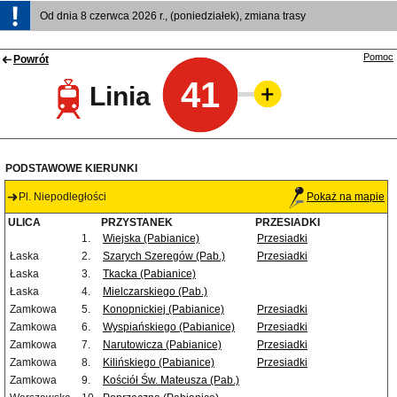
Od dnia 8 czerwca 2026 r., (poniedziałek), zmiana trasy
Pomoc
Powrót
41
Linia
PODSTAWOWE KIERUNKI
Pl. Niepodległości
Pokaż na mapie
ULICA
PRZYSTANEK
PRZESIADKI
1.
Wiejska (Pabianice)
Przesiadki
Łaska
2.
Szarych Szeregów (Pab.)
Przesiadki
Łaska
3.
Tkacka (Pabianice)
Łaska
4.
Mielczarskiego (Pab.)
Zamkowa
5.
Konopnickiej (Pabianice)
Przesiadki
Zamkowa
6.
Wyspiańskiego (Pabianice)
Przesiadki
Zamkowa
7.
Narutowicza (Pabianice)
Przesiadki
Zamkowa
8.
Kilińskiego (Pabianice)
Przesiadki
Zamkowa
9.
Kościół Św. Mateusza (Pab.)