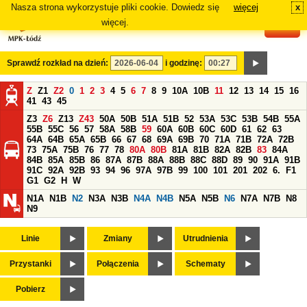
Nasza strona wykorzystuje pliki cookie. Dowiedz się
więcej
x
#
więcej.
Sprawdź rozkład na dzień:
i godzinę:
Z
Z1
Z2
0
1
2
3
4
5
6
7
8
9
10A
10B
11
12
13
14
15
16
41
43
45
Z3
Z6
Z13
Z43
50A
50B
51A
51B
52
53A
53C
53B
54B
55A
55B
55C
56
57
58A
58B
59
60A
60B
60C
60D
61
62
63
64A
64B
65A
65B
66
67
68
69A
69B
70
71A
71B
72A
72B
73
75A
75B
76
77
78
80A
80B
81A
81B
82A
82B
83
84A
84B
85A
85B
86
87A
87B
88A
88B
88C
88D
89
90
91A
91B
91C
92A
92B
93
94
96
97A
97B
99
100
101
201
202
6.
F1
G1
G2
H
W
N1A
N1B
N2
N3A
N3B
N4A
N4B
N5A
N5B
N6
N7A
N7B
N8
N9
Linie
Zmiany
Utrudnienia
Przystanki
Połączenia
Schematy
Pobierz