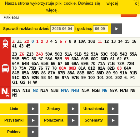
Nasza strona wykorzystuje pliki cookie. Dowiedz się
więcej
x
#
więcej.
Sprawdź rozkład na dzień:
i godzinę:
Z
Z1
Z2
0
1
2
3
4
5
6
7
8
9
10A
10B
11
12
13
14
15
16
41
43
45
Z3
Z6
Z13
Z43
50A
50B
51A
51B
52
53A
53C
53B
54B
55A
55B
55C
56
57
58A
58B
59
60A
60B
60C
60D
61
62
63
64A
64B
65A
65B
66
67
68
69A
69B
70
71A
71B
72A
72B
73
75A
75B
76
77
78
80A
80B
81A
81B
82A
82B
83
84A
84B
85A
85B
86
87A
87B
88A
88B
88C
88D
89
90
91A
91B
91C
92A
92B
93
94
96
97A
97B
99
100
101
201
202
6.
F1
G1
G2
H
W
N1A
N1B
N2
N3A
N3B
N4A
N4B
N5A
N5B
N6
N7A
N7B
N8
N9
Linie
Zmiany
Utrudnienia
Przystanki
Połączenia
Schematy
Pobierz