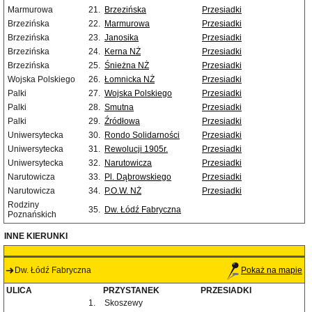
Marmurowa
21.
Brzezińska
Przesiadki
Brzezińska
22.
Marmurowa
Przesiadki
Brzezińska
23.
Janosika
Przesiadki
Brzezińska
24.
Kerna NŻ
Przesiadki
Brzezińska
25.
Śnieżna NŻ
Przesiadki
Wojska Polskiego
26.
Łomnicka NŻ
Przesiadki
Palki
27.
Wojska Polskiego
Przesiadki
Palki
28.
Smutna
Przesiadki
Palki
29.
Źródłowa
Przesiadki
Uniwersytecka
30.
Rondo Solidarności
Przesiadki
Uniwersytecka
31.
Rewolucji 1905r.
Przesiadki
Uniwersytecka
32.
Narutowicza
Przesiadki
Narutowicza
33.
Pl. Dąbrowskiego
Przesiadki
Narutowicza
34.
P.O.W. NŻ
Przesiadki
Rodziny
35.
Dw. Łódź Fabryczna
Poznańskich
INNE KIERUNKI
Dw. Łódź Fabryczna
Pokaż na mapie
ULICA
PRZYSTANEK
PRZESIADKI
1.
Skoszewy