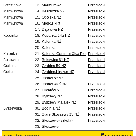
Brzezińska
13.
Marmurowa
Przesiadki
Marmurowa
14.
Beskidzka NŻ
Przesiadki
Marmurowa
15.
Opolska NŻ
Przesiadki
Marmurowa
16.
Moskuliki #
Przesiadki
17.
Dąbrowa NŻ
Przesiadki
Kopanka
18.
Kopanka 24a NŻ
Przesiadki
19.
Kalonka NŻ
Przesiadki
20.
Kalonka II
Przesiadki
Kalonka
21.
Kalonka Centrum Ojca Pio
Przesiadki
Bukowiec
22.
Bukowiec 61 NŻ
Przesiadki
Grabina
23.
Grabina 50 NŻ
Przesiadki
Grabina
24.
Grabina/Lipowa NŻ
Przesiadki
25.
Janów 6c NŻ
26.
Janów wieś NŻ
Przesiadki
27.
Plichtów NŻ
Przesiadki
28.
Byszewy NŻ
Przesiadki
29.
Byszewy Majątek NŻ
Przesiadki
Byszewska
30.
Boginia NŻ
Przesiadki
31.
Stare Skoszewy 23 NŻ
Przesiadki
32.
Skoszewy (szkoła)
Przesiadki
33.
Skoszewy