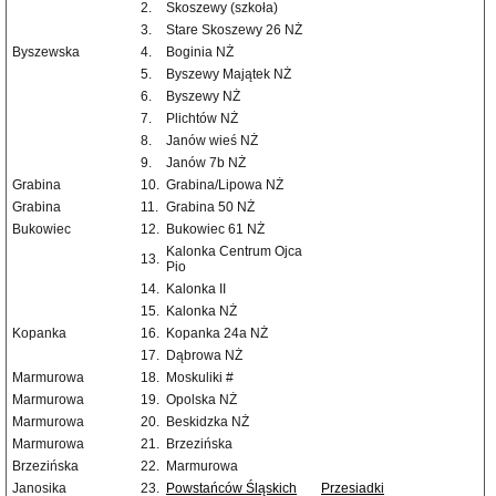
2.
Skoszewy (szkoła)
3.
Stare Skoszewy 26 NŻ
Byszewska
4.
Boginia NŻ
5.
Byszewy Majątek NŻ
6.
Byszewy NŻ
7.
Plichtów NŻ
8.
Janów wieś NŻ
9.
Janów 7b NŻ
Grabina
10.
Grabina/Lipowa NŻ
Grabina
11.
Grabina 50 NŻ
Bukowiec
12.
Bukowiec 61 NŻ
Kalonka Centrum Ojca
13.
Pio
14.
Kalonka II
15.
Kalonka NŻ
Kopanka
16.
Kopanka 24a NŻ
17.
Dąbrowa NŻ
Marmurowa
18.
Moskuliki #
Marmurowa
19.
Opolska NŻ
Marmurowa
20.
Beskidzka NŻ
Marmurowa
21.
Brzezińska
Brzezińska
22.
Marmurowa
Janosika
23.
Powstańców Śląskich
Przesiadki