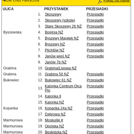
Dw. Łódź Fabryczna
Pokaż na mapie
ULICA
PRZYSTANEK
PRZESIADKI
1.
Skoszewy
Przesiadki
2.
Skoszewy (szkoła)
Przesiadki
3.
Stare Skoszewy 26 NŻ
Przesiadki
Byszewska
4.
Boginia NŻ
Przesiadki
5.
Byszewy Majątek NŻ
Przesiadki
6.
Byszewy NŻ
Przesiadki
7.
Plichtów NŻ
Przesiadki
8.
Janów wieś NŻ
Przesiadki
9.
Janów 7b NŻ
Grabina
10.
Grabina/Lipowa NŻ
Grabina
11.
Grabina 50 NŻ
Przesiadki
Bukowiec
12.
Bukowiec 61 NŻ
Przesiadki
Kalonka Centrum Ojca
Przesiadki
13.
Pio
14.
Kalonka II
Przesiadki
15.
Kalonka NŻ
Przesiadki
Kopanka
16.
Kopanka 24a NŻ
Przesiadki
17.
Dąbrowa NŻ
Przesiadki
Marmurowa
18.
Moskuliki #
Przesiadki
Marmurowa
19.
Opolska NŻ
Przesiadki
Marmurowa
20.
Beskidzka NŻ
Przesiadki