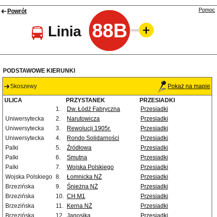
Pomoc
Powrót
88B
Linia
PODSTAWOWE KIERUNKI
Skoszewy
Pokaż na mapie
ULICA
PRZYSTANEK
PRZESIADKI
1.
Dw. Łódź Fabryczna
Przesiadki
Uniwersytecka
2.
Narutowicza
Przesiadki
Uniwersytecka
3.
Rewolucji 1905r.
Przesiadki
Uniwersytecka
4.
Rondo Solidarności
Przesiadki
Palki
5.
Źródłowa
Przesiadki
Palki
6.
Smutna
Przesiadki
Palki
7.
Wojska Polskiego
Przesiadki
Wojska Polskiego
8.
Łomnicka NŻ
Przesiadki
Brzezińska
9.
Śnieżna NŻ
Przesiadki
Brzezińska
10.
CH M1
Przesiadki
Brzezińska
11.
Kerna NŻ
Przesiadki
Brzezińska
12.
Janosika
Przesiadki