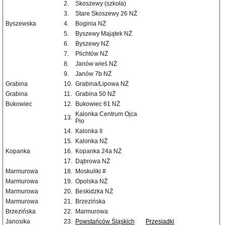
2.
Skoszewy (szkoła)
3.
Stare Skoszewy 26 NŻ
Byszewska
4.
Boginia NŻ
5.
Byszewy Majątek NŻ
6.
Byszewy NŻ
7.
Plichtów NŻ
8.
Janów wieś NŻ
9.
Janów 7b NŻ
Grabina
10.
Grabina/Lipowa NŻ
Grabina
11.
Grabina 50 NŻ
Bukowiec
12.
Bukowiec 61 NŻ
Kalonka Centrum Ojca
13.
Pio
14.
Kalonka II
15.
Kalonka NŻ
Kopanka
16.
Kopanka 24a NŻ
17.
Dąbrowa NŻ
Marmurowa
18.
Moskuliki #
Marmurowa
19.
Opolska NŻ
Marmurowa
20.
Beskidzka NŻ
Marmurowa
21.
Brzezińska
Brzezińska
22.
Marmurowa
Janosika
23.
Powstańców Śląskich
Przesiadki