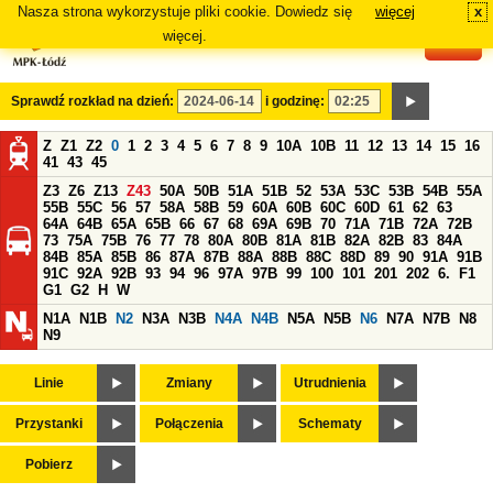
Nasza strona wykorzystuje pliki cookie. Dowiedz się
więcej
x
#
więcej.
Sprawdź rozkład na dzień:
i godzinę:
Z
Z1
Z2
0
1
2
3
4
5
6
7
8
9
10A
10B
11
12
13
14
15
16
41
43
45
Z3
Z6
Z13
Z43
50A
50B
51A
51B
52
53A
53C
53B
54B
55A
55B
55C
56
57
58A
58B
59
60A
60B
60C
60D
61
62
63
64A
64B
65A
65B
66
67
68
69A
69B
70
71A
71B
72A
72B
73
75A
75B
76
77
78
80A
80B
81A
81B
82A
82B
83
84A
84B
85A
85B
86
87A
87B
88A
88B
88C
88D
89
90
91A
91B
91C
92A
92B
93
94
96
97A
97B
99
100
101
201
202
6.
F1
G1
G2
H
W
N1A
N1B
N2
N3A
N3B
N4A
N4B
N5A
N5B
N6
N7A
N7B
N8
N9
Linie
Zmiany
Utrudnienia
Przystanki
Połączenia
Schematy
Pobierz