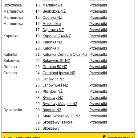
Brzezińska
13.
Marmurowa
Przesiadki
Marmurowa
14.
Beskidzka NŻ
Przesiadki
Marmurowa
15.
Opolska NŻ
Przesiadki
Marmurowa
16.
Moskuliki #
Przesiadki
17.
Dąbrowa NŻ
Przesiadki
Kopanka
18.
Kopanka 24a NŻ
Przesiadki
19.
Kalonka NŻ
Przesiadki
20.
Kalonka II
Przesiadki
Kalonka
21.
Kalonka Centrum Ojca Pio
Przesiadki
Bukowiec
22.
Bukowiec 61 NŻ
Przesiadki
Grabina
23.
Grabina 50 NŻ
Przesiadki
Grabina
24.
Grabina/Lipowa NŻ
Przesiadki
25.
Janów 6c NŻ
26.
Janów wieś NŻ
Przesiadki
27.
Plichtów NŻ
Przesiadki
28.
Byszewy NŻ
Przesiadki
29.
Byszewy Majątek NŻ
Przesiadki
Byszewska
30.
Boginia NŻ
Przesiadki
31.
Stare Skoszewy 23 NŻ
Przesiadki
32.
Skoszewy (szkoła)
Przesiadki
33.
Skoszewy