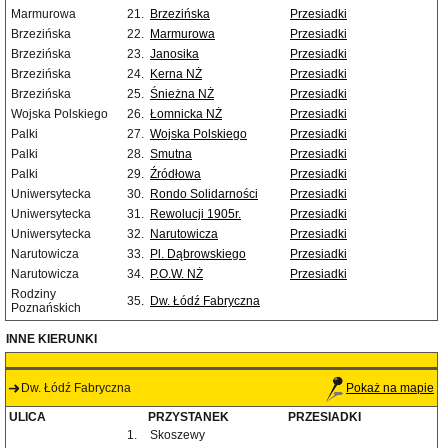
Marmurowa
21.
Brzezińska
Przesiadki
Brzezińska
22.
Marmurowa
Przesiadki
Brzezińska
23.
Janosika
Przesiadki
Brzezińska
24.
Kerna NŻ
Przesiadki
Brzezińska
25.
Śnieżna NŻ
Przesiadki
Wojska Polskiego
26.
Łomnicka NŻ
Przesiadki
Palki
27.
Wojska Polskiego
Przesiadki
Palki
28.
Smutna
Przesiadki
Palki
29.
Źródłowa
Przesiadki
Uniwersytecka
30.
Rondo Solidarności
Przesiadki
Uniwersytecka
31.
Rewolucji 1905r.
Przesiadki
Uniwersytecka
32.
Narutowicza
Przesiadki
Narutowicza
33.
Pl. Dąbrowskiego
Przesiadki
Narutowicza
34.
P.O.W. NŻ
Przesiadki
Rodziny
35.
Dw. Łódź Fabryczna
Poznańskich
INNE KIERUNKI
Dw. Łódź Fabryczna
Pokaż na mapie
ULICA
PRZYSTANEK
PRZESIADKI
1.
Skoszewy