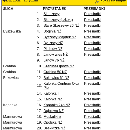
Dw. Łódź Fabryczna
Pokaż na mapie
ULICA
PRZYSTANEK
PRZESIADKI
1.
Skoszewy
Przesiadki
2.
Skoszewy (szkoła)
Przesiadki
3.
Stare Skoszewy 26 NŻ
Przesiadki
Byszewska
4.
Boginia NŻ
Przesiadki
5.
Byszewy Majątek NŻ
Przesiadki
6.
Byszewy NŻ
Przesiadki
7.
Plichtów NŻ
Przesiadki
8.
Janów wieś NŻ
Przesiadki
9.
Janów 7b NŻ
Grabina
10.
Grabina/Lipowa NŻ
Grabina
11.
Grabina 50 NŻ
Przesiadki
Bukowiec
12.
Bukowiec 61 NŻ
Przesiadki
Kalonka Centrum Ojca
Przesiadki
13.
Pio
14.
Kalonka II
Przesiadki
15.
Kalonka NŻ
Przesiadki
Kopanka
16.
Kopanka 24a NŻ
Przesiadki
17.
Dąbrowa NŻ
Przesiadki
Marmurowa
18.
Moskuliki #
Przesiadki
Marmurowa
19.
Opolska NŻ
Przesiadki
Marmurowa
20.
Beskidzka NŻ
Przesiadki