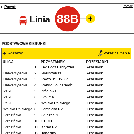
Pomoc
Powrót
88B
Linia
PODSTAWOWE KIERUNKI
Skoszewy
Pokaż na mapie
ULICA
PRZYSTANEK
PRZESIADKI
1.
Dw. Łódź Fabryczna
Przesiadki
Uniwersytecka
2.
Narutowicza
Przesiadki
Uniwersytecka
3.
Rewolucji 1905r.
Przesiadki
Uniwersytecka
4.
Rondo Solidarności
Przesiadki
Palki
5.
Źródłowa
Przesiadki
Palki
6.
Smutna
Przesiadki
Palki
7.
Wojska Polskiego
Przesiadki
Wojska Polskiego
8.
Łomnicka NŻ
Przesiadki
Brzezińska
9.
Śnieżna NŻ
Przesiadki
Brzezińska
10.
CH M1
Przesiadki
Brzezińska
11.
Kerna NŻ
Przesiadki
Brzezińska
12.
Janosika
Przesiadki