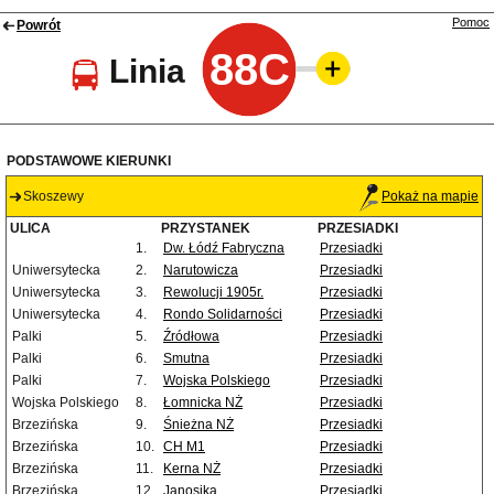
Pomoc
Powrót
88C
Linia
PODSTAWOWE KIERUNKI
Skoszewy
Pokaż na mapie
ULICA
PRZYSTANEK
PRZESIADKI
1.
Dw. Łódź Fabryczna
Przesiadki
Uniwersytecka
2.
Narutowicza
Przesiadki
Uniwersytecka
3.
Rewolucji 1905r.
Przesiadki
Uniwersytecka
4.
Rondo Solidarności
Przesiadki
Palki
5.
Źródłowa
Przesiadki
Palki
6.
Smutna
Przesiadki
Palki
7.
Wojska Polskiego
Przesiadki
Wojska Polskiego
8.
Łomnicka NŻ
Przesiadki
Brzezińska
9.
Śnieżna NŻ
Przesiadki
Brzezińska
10.
CH M1
Przesiadki
Brzezińska
11.
Kerna NŻ
Przesiadki
Brzezińska
12.
Janosika
Przesiadki