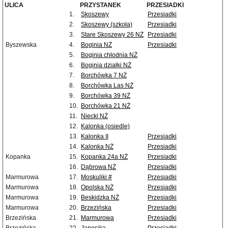
ULICA
PRZYSTANEK
PRZESIADKI
1.
Skoszewy
Przesiadki
2.
Skoszewy (szkoła)
Przesiadki
3.
Stare Skoszewy 26 NŻ
Przesiadki
Byszewska
4.
Boginia NŻ
Przesiadki
5.
Boginia chłodnia NŻ
6.
Boginia działki NŻ
7.
Borchówka 7 NŻ
8.
Borchówka Las NŻ
9.
Borchówka 39 NŻ
10.
Borchówka 21 NŻ
11.
Niecki NŻ
12.
Kalonka (osiedle)
13.
Kalonka II
Przesiadki
14.
Kalonka NŻ
Przesiadki
Kopanka
15.
Kopanka 24a NŻ
Przesiadki
16.
Dąbrowa NŻ
Przesiadki
Marmurowa
17.
Moskuliki #
Przesiadki
Marmurowa
18.
Opolska NŻ
Przesiadki
Marmurowa
19.
Beskidzka NŻ
Przesiadki
Marmurowa
20.
Brzezińska
Przesiadki
Brzezińska
21.
Marmurowa
Przesiadki