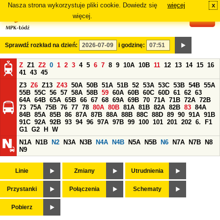
Nasza strona wykorzystuje pliki cookie. Dowiedz się
więcej
x
#
więcej.
Sprawdź rozkład na dzień:
i godzinę:
Z
Z1
Z2
0
1
2
3
4
5
6
7
8
9
10A
10B
11
12
13
14
15
16
41
43
45
Z3
Z6
Z13
Z43
50A
50B
51A
51B
52
53A
53C
53B
54B
55A
55B
55C
56
57
58A
58B
59
60A
60B
60C
60D
61
62
63
64A
64B
65A
65B
66
67
68
69A
69B
70
71A
71B
72A
72B
73
75A
75B
76
77
78
80A
80B
81A
81B
82A
82B
83
84A
84B
85A
85B
86
87A
87B
88A
88B
88C
88D
89
90
91A
91B
91C
92A
92B
93
94
96
97A
97B
99
100
101
201
202
6.
F1
G1
G2
H
W
N1A
N1B
N2
N3A
N3B
N4A
N4B
N5A
N5B
N6
N7A
N7B
N8
N9
Linie
Zmiany
Utrudnienia
Przystanki
Połączenia
Schematy
Pobierz