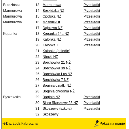
Brzezińska
13.
Marmurowa
Przesiadki
Marmurowa
14.
Beskidzka NŻ
Przesiadki
Marmurowa
15.
Opolska NŻ
Przesiadki
Marmurowa
16.
Moskuliki #
Przesiadki
17.
Dąbrowa NŻ
Przesiadki
Kopanka
18.
Kopanka 24a NŻ
Przesiadki
19.
Kalonka NŻ
Przesiadki
20.
Kalonka II
Przesiadki
21.
Kalonka (osiedle)
22.
Niecki NŻ
23.
Borchówka 21 NŻ
24.
Borchówka 39 NŻ
25.
Borchówka Las NŻ
26.
Borchówka 7 NŻ
27.
Boginia działki NŻ
28.
Boginia chłodnia NŻ
Byszewska
29.
Boginia NŻ
Przesiadki
30.
Stare Skoszewy 23 NŻ
Przesiadki
31.
Skoszewy (szkoła)
Przesiadki
32.
Skoszewy
Dw. Łódź Fabryczna
Pokaż na mapie