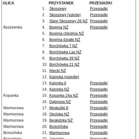
ULICA
PRZYSTANEK
PRZESIADKI
1.
Skoszewy
Przesiadki
2.
Skoszewy (szkoła)
Przesiadki
3.
Stare Skoszewy 26 NŻ
Przesiadki
Byszewska
4.
Boginia NŻ
Przesiadki
5.
Boginia chłodnia NŻ
6.
Boginia działki NŻ
7.
Borchówka 7 NŻ
8.
Borchówka Las NŻ
9.
Borchówka 39 NŻ
10.
Borchówka 21 NŻ
11.
Niecki NŻ
12.
Kalonka (osiedle)
13.
Kalonka II
Przesiadki
14.
Kalonka NŻ
Przesiadki
Kopanka
15.
Kopanka 24a NŻ
Przesiadki
16.
Dąbrowa NŻ
Przesiadki
Marmurowa
17.
Moskuliki #
Przesiadki
Marmurowa
18.
Opolska NŻ
Przesiadki
Marmurowa
19.
Beskidzka NŻ
Przesiadki
Marmurowa
20.
Brzezińska
Przesiadki
Brzezińska
21.
Marmurowa
Przesiadki