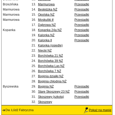
Brzezińska
13.
Marmurowa
Przesiadki
Marmurowa
14.
Beskidzka NŻ
Przesiadki
Marmurowa
15.
Opolska NŻ
Przesiadki
Marmurowa
16.
Moskuliki #
Przesiadki
17.
Dąbrowa NŻ
Przesiadki
Kopanka
18.
Kopanka 24a NŻ
Przesiadki
19.
Kalonka NŻ
Przesiadki
20.
Kalonka II
Przesiadki
21.
Kalonka (osiedle)
22.
Niecki NŻ
23.
Borchówka 21 NŻ
24.
Borchówka 39 NŻ
25.
Borchówka Las NŻ
26.
Borchówka 7 NŻ
27.
Boginia działki NŻ
28.
Boginia chłodnia NŻ
Byszewska
29.
Boginia NŻ
Przesiadki
30.
Stare Skoszewy 23 NŻ
Przesiadki
31.
Skoszewy (szkoła)
Przesiadki
32.
Skoszewy
Dw. Łódź Fabryczna
Pokaż na mapie