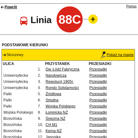
Pomoc
Powrót
88C
Linia
PODSTAWOWE KIERUNKI
Skoszewy
Pokaż na mapie
ULICA
PRZYSTANEK
PRZESIADKI
1.
Dw. Łódź Fabryczna
Przesiadki
Uniwersytecka
2.
Narutowicza
Przesiadki
Uniwersytecka
3.
Rewolucji 1905r.
Przesiadki
Uniwersytecka
4.
Rondo Solidarności
Przesiadki
Palki
5.
Źródłowa
Przesiadki
Palki
6.
Smutna
Przesiadki
Palki
7.
Wojska Polskiego
Przesiadki
Wojska Polskiego
8.
Łomnicka NŻ
Przesiadki
Brzezińska
9.
Śnieżna NŻ
Przesiadki
Brzezińska
10.
CH M1
Przesiadki
Brzezińska
11.
Kerna NŻ
Przesiadki
Brzezińska
12.
Janosika
Przesiadki