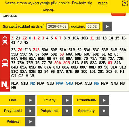
Nasza strona wykorzystuje pliki cookie. Dowiedz się
więcej
x
#
więcej.
Sprawdź rozkład na dzień:
i godzinę:
Z
Z1
Z2
0
1
2
3
4
5
6
7
8
9
10A
10B
11
12
13
14
15
16
41
43
45
Z3
Z6
Z13
Z43
50A
50B
51A
51B
52
53A
53C
53B
54B
55A
55B
55C
56
57
58A
58B
59
60A
60B
60C
60D
61
62
63
64A
64B
65A
65B
66
67
68
69A
69B
70
71A
71B
72A
72B
73
75A
75B
76
77
78
80A
80B
81A
81B
82A
82B
83
84A
84B
85A
85B
86
87A
87B
88A
88B
88C
88D
89
90
91A
91B
91C
92A
92B
93
94
96
97A
97B
99
100
101
201
202
6.
F1
G1
G2
H
W
N1A
N1B
N2
N3A
N3B
N4A
N4B
N5A
N5B
N6
N7A
N7B
N8
N9
Linie
Zmiany
Utrudnienia
Przystanki
Połączenia
Schematy
Pobierz