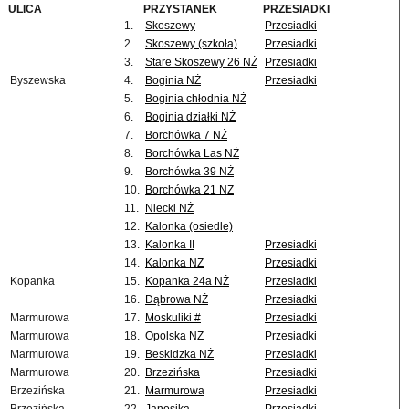
ULICA
PRZYSTANEK
PRZESIADKI
1.
Skoszewy
Przesiadki
2.
Skoszewy (szkoła)
Przesiadki
3.
Stare Skoszewy 26 NŻ
Przesiadki
Byszewska
4.
Boginia NŻ
Przesiadki
5.
Boginia chłodnia NŻ
6.
Boginia działki NŻ
7.
Borchówka 7 NŻ
8.
Borchówka Las NŻ
9.
Borchówka 39 NŻ
10.
Borchówka 21 NŻ
11.
Niecki NŻ
12.
Kalonka (osiedle)
13.
Kalonka II
Przesiadki
14.
Kalonka NŻ
Przesiadki
Kopanka
15.
Kopanka 24a NŻ
Przesiadki
16.
Dąbrowa NŻ
Przesiadki
Marmurowa
17.
Moskuliki #
Przesiadki
Marmurowa
18.
Opolska NŻ
Przesiadki
Marmurowa
19.
Beskidzka NŻ
Przesiadki
Marmurowa
20.
Brzezińska
Przesiadki
Brzezińska
21.
Marmurowa
Przesiadki