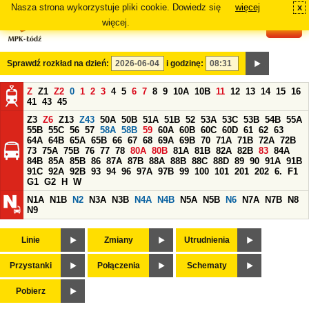
Nasza strona wykorzystuje pliki cookie. Dowiedz się
więcej
x
#
więcej.
Sprawdź rozkład na dzień:
i godzinę:
Z
Z1
Z2
0
1
2
3
4
5
6
7
8
9
10A
10B
11
12
13
14
15
16
41
43
45
Z3
Z6
Z13
Z43
50A
50B
51A
51B
52
53A
53C
53B
54B
55A
55B
55C
56
57
58A
58B
59
60A
60B
60C
60D
61
62
63
64A
64B
65A
65B
66
67
68
69A
69B
70
71A
71B
72A
72B
73
75A
75B
76
77
78
80A
80B
81A
81B
82A
82B
83
84A
84B
85A
85B
86
87A
87B
88A
88B
88C
88D
89
90
91A
91B
91C
92A
92B
93
94
96
97A
97B
99
100
101
201
202
6.
F1
G1
G2
H
W
N1A
N1B
N2
N3A
N3B
N4A
N4B
N5A
N5B
N6
N7A
N7B
N8
N9
Linie
Zmiany
Utrudnienia
Przystanki
Połączenia
Schematy
Pobierz