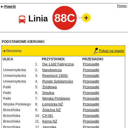
Pomoc
Powrót
88C
Linia
PODSTAWOWE KIERUNKI
Skoszewy
Pokaż na mapie
ULICA
PRZYSTANEK
PRZESIADKI
1.
Dw. Łódź Fabryczna
Przesiadki
Uniwersytecka
2.
Narutowicza
Przesiadki
Uniwersytecka
3.
Rewolucji 1905r.
Przesiadki
Uniwersytecka
4.
Rondo Solidarności
Przesiadki
Palki
5.
Źródłowa
Przesiadki
Palki
6.
Smutna
Przesiadki
Palki
7.
Wojska Polskiego
Przesiadki
Wojska Polskiego
8.
Łomnicka NŻ
Przesiadki
Brzezińska
9.
Śnieżna NŻ
Przesiadki
Brzezińska
10.
CH M1
Przesiadki
Brzezińska
11.
Kerna NŻ
Przesiadki
Brzezińska
12.
Janosika
Przesiadki