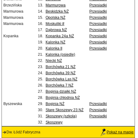
Brzezińska
13.
Marmurowa
Przesiadki
Marmurowa
14.
Beskidzka NŻ
Przesiadki
Marmurowa
15.
Opolska NŻ
Przesiadki
Marmurowa
16.
Moskuliki #
Przesiadki
17.
Dąbrowa NŻ
Przesiadki
Kopanka
18.
Kopanka 24a NŻ
Przesiadki
19.
Kalonka NŻ
Przesiadki
20.
Kalonka II
Przesiadki
21.
Kalonka (osiedle)
22.
Niecki NŻ
23.
Borchówka 21 NŻ
24.
Borchówka 39 NŻ
25.
Borchówka Las NŻ
26.
Borchówka 7 NŻ
27.
Boginia działki NŻ
28.
Boginia chłodnia NŻ
Byszewska
29.
Boginia NŻ
Przesiadki
30.
Stare Skoszewy 23 NŻ
Przesiadki
31.
Skoszewy (szkoła)
Przesiadki
32.
Skoszewy
Dw. Łódź Fabryczna
Pokaż na mapie