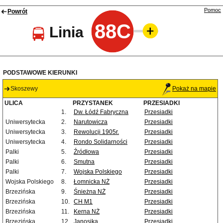
Pomoc
Powrót
88C
Linia
PODSTAWOWE KIERUNKI
Skoszewy
Pokaż na mapie
ULICA
PRZYSTANEK
PRZESIADKI
1.
Dw. Łódź Fabryczna
Przesiadki
Uniwersytecka
2.
Narutowicza
Przesiadki
Uniwersytecka
3.
Rewolucji 1905r.
Przesiadki
Uniwersytecka
4.
Rondo Solidarności
Przesiadki
Palki
5.
Źródłowa
Przesiadki
Palki
6.
Smutna
Przesiadki
Palki
7.
Wojska Polskiego
Przesiadki
Wojska Polskiego
8.
Łomnicka NŻ
Przesiadki
Brzezińska
9.
Śnieżna NŻ
Przesiadki
Brzezińska
10.
CH M1
Przesiadki
Brzezińska
11.
Kerna NŻ
Przesiadki
Brzezińska
12.
Janosika
Przesiadki