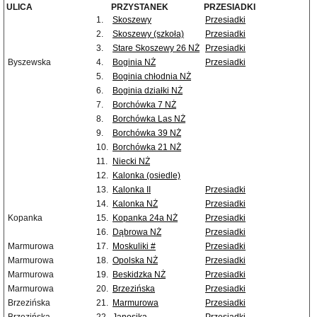
ULICA
PRZYSTANEK
PRZESIADKI
1.
Skoszewy
Przesiadki
2.
Skoszewy (szkoła)
Przesiadki
3.
Stare Skoszewy 26 NŻ
Przesiadki
Byszewska
4.
Boginia NŻ
Przesiadki
5.
Boginia chłodnia NŻ
6.
Boginia działki NŻ
7.
Borchówka 7 NŻ
8.
Borchówka Las NŻ
9.
Borchówka 39 NŻ
10.
Borchówka 21 NŻ
11.
Niecki NŻ
12.
Kalonka (osiedle)
13.
Kalonka II
Przesiadki
14.
Kalonka NŻ
Przesiadki
Kopanka
15.
Kopanka 24a NŻ
Przesiadki
16.
Dąbrowa NŻ
Przesiadki
Marmurowa
17.
Moskuliki #
Przesiadki
Marmurowa
18.
Opolska NŻ
Przesiadki
Marmurowa
19.
Beskidzka NŻ
Przesiadki
Marmurowa
20.
Brzezińska
Przesiadki
Brzezińska
21.
Marmurowa
Przesiadki