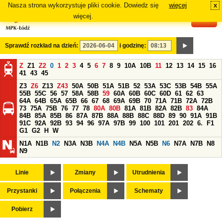
Nasza strona wykorzystuje pliki cookie. Dowiedz się
więcej
x
#
więcej.
Sprawdź rozkład na dzień:
i godzinę:
Z
Z1
Z2
0
1
2
3
4
5
6
7
8
9
10A
10B
11
12
13
14
15
16
41
43
45
Z3
Z6
Z13
Z43
50A
50B
51A
51B
52
53A
53C
53B
54B
55A
55B
55C
56
57
58A
58B
59
60A
60B
60C
60D
61
62
63
64A
64B
65A
65B
66
67
68
69A
69B
70
71A
71B
72A
72B
73
75A
75B
76
77
78
80A
80B
81A
81B
82A
82B
83
84A
84B
85A
85B
86
87A
87B
88A
88B
88C
88D
89
90
91A
91B
91C
92A
92B
93
94
96
97A
97B
99
100
101
201
202
6.
F1
G1
G2
H
W
N1A
N1B
N2
N3A
N3B
N4A
N4B
N5A
N5B
N6
N7A
N7B
N8
N9
Linie
Zmiany
Utrudnienia
Przystanki
Połączenia
Schematy
Pobierz