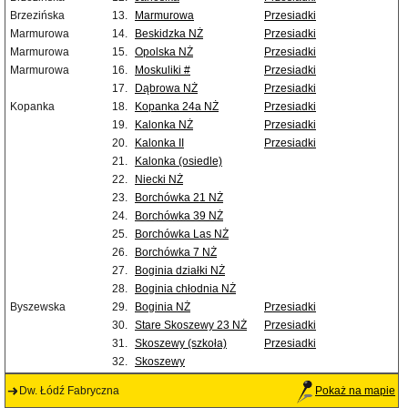
Brzezińska
13.
Marmurowa
Przesiadki
Marmurowa
14.
Beskidzka NŻ
Przesiadki
Marmurowa
15.
Opolska NŻ
Przesiadki
Marmurowa
16.
Moskuliki #
Przesiadki
17.
Dąbrowa NŻ
Przesiadki
Kopanka
18.
Kopanka 24a NŻ
Przesiadki
19.
Kalonka NŻ
Przesiadki
20.
Kalonka II
Przesiadki
21.
Kalonka (osiedle)
22.
Niecki NŻ
23.
Borchówka 21 NŻ
24.
Borchówka 39 NŻ
25.
Borchówka Las NŻ
26.
Borchówka 7 NŻ
27.
Boginia działki NŻ
28.
Boginia chłodnia NŻ
Byszewska
29.
Boginia NŻ
Przesiadki
30.
Stare Skoszewy 23 NŻ
Przesiadki
31.
Skoszewy (szkoła)
Przesiadki
32.
Skoszewy
Dw. Łódź Fabryczna
Pokaż na mapie