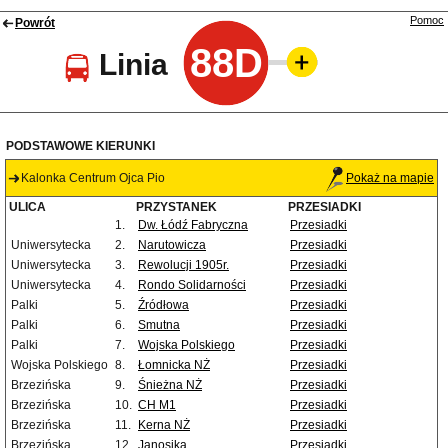
Pomoc
Powrót
88D
Linia
PODSTAWOWE KIERUNKI
Kalonka Centrum Ojca Pio
Pokaż na mapie
ULICA
PRZYSTANEK
PRZESIADKI
1.
Dw. Łódź Fabryczna
Przesiadki
Uniwersytecka
2.
Narutowicza
Przesiadki
Uniwersytecka
3.
Rewolucji 1905r.
Przesiadki
Uniwersytecka
4.
Rondo Solidarności
Przesiadki
Palki
5.
Źródłowa
Przesiadki
Palki
6.
Smutna
Przesiadki
Palki
7.
Wojska Polskiego
Przesiadki
Wojska Polskiego
8.
Łomnicka NŻ
Przesiadki
Brzezińska
9.
Śnieżna NŻ
Przesiadki
Brzezińska
10.
CH M1
Przesiadki
Brzezińska
11.
Kerna NŻ
Przesiadki
Brzezińska
12.
Janosika
Przesiadki