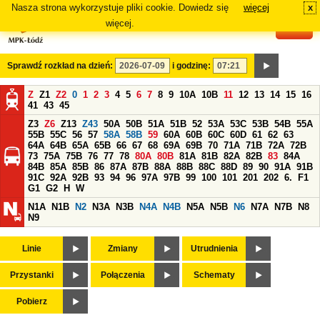
Nasza strona wykorzystuje pliki cookie. Dowiedz się
więcej
x
#
więcej.
Sprawdź rozkład na dzień:
i godzinę:
Z
Z1
Z2
0
1
2
3
4
5
6
7
8
9
10A
10B
11
12
13
14
15
16
41
43
45
Z3
Z6
Z13
Z43
50A
50B
51A
51B
52
53A
53C
53B
54B
55A
55B
55C
56
57
58A
58B
59
60A
60B
60C
60D
61
62
63
64A
64B
65A
65B
66
67
68
69A
69B
70
71A
71B
72A
72B
73
75A
75B
76
77
78
80A
80B
81A
81B
82A
82B
83
84A
84B
85A
85B
86
87A
87B
88A
88B
88C
88D
89
90
91A
91B
91C
92A
92B
93
94
96
97A
97B
99
100
101
201
202
6.
F1
G1
G2
H
W
N1A
N1B
N2
N3A
N3B
N4A
N4B
N5A
N5B
N6
N7A
N7B
N8
N9
Linie
Zmiany
Utrudnienia
Przystanki
Połączenia
Schematy
Pobierz