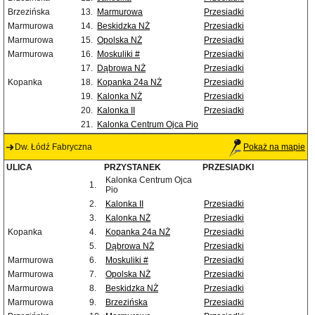
Brzezińska
13.
Marmurowa
Przesiadki
Marmurowa
14.
Beskidzka NŻ
Przesiadki
Marmurowa
15.
Opolska NŻ
Przesiadki
Marmurowa
16.
Moskuliki #
Przesiadki
17.
Dąbrowa NŻ
Przesiadki
Kopanka
18.
Kopanka 24a NŻ
Przesiadki
19.
Kalonka NŻ
Przesiadki
20.
Kalonka II
Przesiadki
21.
Kalonka Centrum Ojca Pio
Dw. Łódź Fabryczna
Pokaż na mapie
ULICA
PRZYSTANEK
PRZESIADKI
Kalonka Centrum Ojca
1.
Pio
2.
Kalonka II
Przesiadki
3.
Kalonka NŻ
Przesiadki
Kopanka
4.
Kopanka 24a NŻ
Przesiadki
5.
Dąbrowa NŻ
Przesiadki
Marmurowa
6.
Moskuliki #
Przesiadki
Marmurowa
7.
Opolska NŻ
Przesiadki
Marmurowa
8.
Beskidzka NŻ
Przesiadki
Marmurowa
9.
Brzezińska
Przesiadki