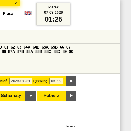
x
Piątek
07-08-2026
Praca
01:25
D
61
62
63
64A
64B
65A
65B
66
67
86
87A
87B
88A
88B
88C
88D
89
90
zień:
i godzinę:
Schematy
Pobierz
Pomoc