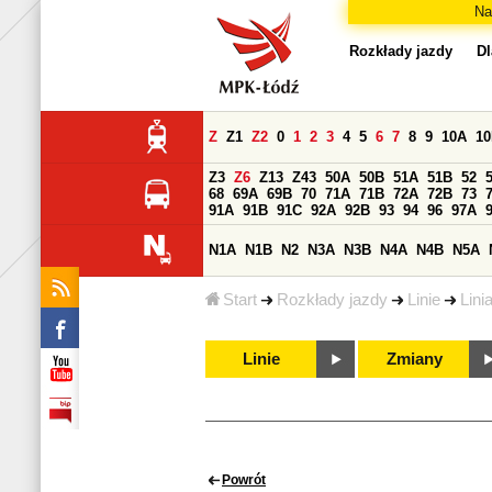
Na
Rozkłady jazdy
Dl
Z
Z1
Z2
0
1
2
3
4
5
6
7
8
9
10A
1
Z3
Z6
Z13
Z43
50A
50B
51A
51B
52
68
69A
69B
70
71A
71B
72A
72B
73
91A
91B
91C
92A
92B
93
94
96
97A
N1A
N1B
N2
N3A
N3B
N4A
N4B
N5A
Start
Rozkłady jazdy
Linie
Lini
Linie
Zmiany
Powrót