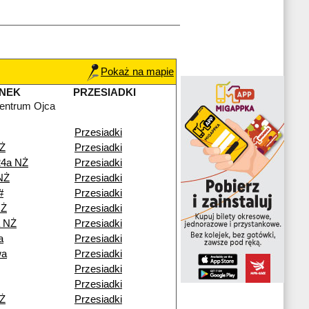
Pokaż na mapie
NEK
PRZESIADKI
entrum Ojca
Przesiadki
NŻ
Przesiadki
24a NŻ
Przesiadki
NŻ
Przesiadki
#
Przesiadki
NŻ
Przesiadki
a NŻ
Przesiadki
a
Przesiadki
wa
Przesiadki
Przesiadki
Przesiadki
NŻ
Przesiadki