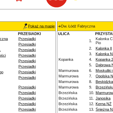
Pokaż na mapie
Dw. Łódź Fabryczna
PRZESIADKI
ULICA
PRZYSTA
yczna
Przesiadki
Kalonka C
1.
Pio
Przesiadki
2.
Kalonka II
.
Przesiadki
3.
Kalonka 
ości
Przesiadki
Kopanka
4.
Kopanka 
Przesiadki
5.
Dąbrowa 
Przesiadki
Marmurowa
6.
Moskuliki 
go
Przesiadki
Marmurowa
7.
Opolska 
Przesiadki
Marmurowa
8.
Beskidzk
Przesiadki
Marmurowa
9.
Brzezińsk
Przesiadki
Brzezińska
10.
Marmuro
Przesiadki
Brzezińska
11.
Janosika
Przesiadki
Brzezińska
12.
Kerna NŻ
Przesiadki
Brzezińska
13.
Śnieżna 