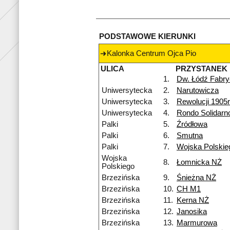
PODSTAWOWE KIERUNKI
Kalonka Centrum Ojca Pio
ULICA
PRZYSTANEK
1.
Dw. Łódź Fabr
Uniwersytecka
2.
Narutowicza
Uniwersytecka
3.
Rewolucji 1905r
Uniwersytecka
4.
Rondo Solidarn
Palki
5.
Źródłowa
Palki
6.
Smutna
Palki
7.
Wojska Polskie
Wojska
8.
Łomnicka NŻ
Polskiego
Brzezińska
9.
Śnieżna NŻ
Brzezińska
10.
CH M1
Brzezińska
11.
Kerna NŻ
Brzezińska
12.
Janosika
Brzezińska
13.
Marmurowa