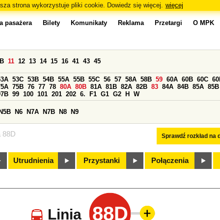
sza strona wykorzystuje pliki cookie. Dowiedz się więcej.
więcej
a pasażera
Bilety
Komunikaty
Reklama
Przetargi
O MPK
0B
11
12
13
14
15
16
41
43
45
53A
53C
53B
54B
55A
55B
55C
56
57
58A
58B
59
60A
60B
60C
60
75A
75B
76
77
78
80A
80B
81A
81B
82A
82B
83
84A
84B
85A
85B
97B
99
100
101
201
202
6.
F1
G1
G2
H
W
N5B
N6
N7A
N7B
N8
N9
a 88D
Sprawdź rozkład na d
Utrudnienia
Przystanki
Połączenia
88D
Linia