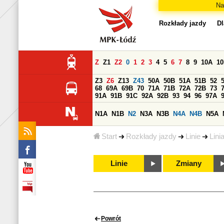
Na
Rozkłady jazdy
Dl
Z
Z1
Z2
0
1
2
3
4
5
6
7
8
9
10A
1
Z3
Z6
Z13
Z43
50A
50B
51A
51B
52
68
69A
69B
70
71A
71B
72A
72B
73
91A
91B
91C
92A
92B
93
94
96
97A
N1A
N1B
N2
N3A
N3B
N4A
N4B
N5A
Start
Rozkłady jazdy
Linie
Lini
Linie
Zmiany
Powrót