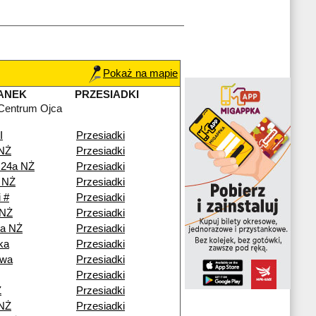
Pokaż na mapie
ANEK
PRZESIADKI
Centrum Ojca
I
Przesiadki
 NŻ
Przesiadki
 24a NŻ
Przesiadki
 NŻ
Przesiadki
 #
Przesiadki
 NŻ
Przesiadki
ka NŻ
Przesiadki
ka
Przesiadki
owa
Przesiadki
Przesiadki
Ż
Przesiadki
 NŻ
Przesiadki