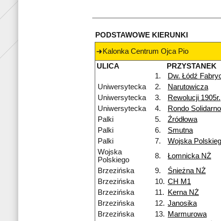
PODSTAWOWE KIERUNKI
Kalonka Centrum Ojca Pio
ULICA
PRZYSTANEK
1.
Dw. Łódź Fabry
Uniwersytecka
2.
Narutowicza
Uniwersytecka
3.
Rewolucji 1905r.
Uniwersytecka
4.
Rondo Solidarno
Palki
5.
Źródłowa
Palki
6.
Smutna
Palki
7.
Wojska Polskie
Wojska
8.
Łomnicka NŻ
Polskiego
Brzezińska
9.
Śnieżna NŻ
Brzezińska
10.
CH M1
Brzezińska
11.
Kerna NŻ
Brzezińska
12.
Janosika
Brzezińska
13.
Marmurowa