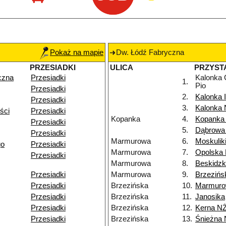
Pokaż na mapie
Dw. Łódź Fabryczna
PRZESIADKI
ULICA
PRZYST
czna
Przesiadki
Kalonka 
1.
Pio
Przesiadki
2.
Kalonka I
Przesiadki
3.
Kalonka
ści
Przesiadki
Kopanka
4.
Kopanka
Przesiadki
5.
Dąbrowa
Przesiadki
Marmurowa
6.
Moskuliki
go
Przesiadki
Marmurowa
7.
Opolska
Przesiadki
Marmurowa
8.
Beskidz
Przesiadki
Marmurowa
9.
Brzezińs
Przesiadki
Brzezińska
10.
Marmur
Przesiadki
Brzezińska
11.
Janosika
Przesiadki
Brzezińska
12.
Kerna N
Przesiadki
Brzezińska
13.
Śnieżna