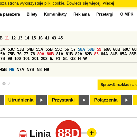
sza strona wykorzystuje pliki cookie. Dowiedz się więcej.
więcej
a pasażera
Bilety
Komunikaty
Reklama
Przetargi
O MPK
0B
11
12
13
14
15
16
41
43
45
53A
53C
53B
54B
55A
55B
55C
56
57
58A
58B
59
60A
60B
60C
60
75A
75B
76
77
78
80A
80B
81A
81B
82A
82B
83
84A
84B
85A
85B
97B
99
100
101
201
202
6.
F1
G1
G2
H
W
N5B
N6
N7A
N7B
N8
N9
a 88D
Sprawdź rozkład na d
Utrudnienia
Przystanki
Połączenia
88D
Linia