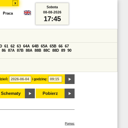
x
Sobota
08-08-2026
Praca
17:45
D
61
62
63
64A
64B
65A
65B
66
67
86
87A
87B
88A
88B
88C
88D
89
90
zień:
i godzinę:
Schematy
Pobierz
Pomoc