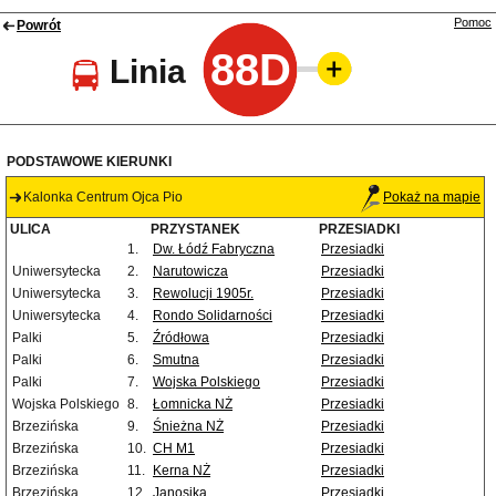
Pomoc
Powrót
88D
Linia
PODSTAWOWE KIERUNKI
Kalonka Centrum Ojca Pio
Pokaż na mapie
ULICA
PRZYSTANEK
PRZESIADKI
1.
Dw. Łódź Fabryczna
Przesiadki
Uniwersytecka
2.
Narutowicza
Przesiadki
Uniwersytecka
3.
Rewolucji 1905r.
Przesiadki
Uniwersytecka
4.
Rondo Solidarności
Przesiadki
Palki
5.
Źródłowa
Przesiadki
Palki
6.
Smutna
Przesiadki
Palki
7.
Wojska Polskiego
Przesiadki
Wojska Polskiego
8.
Łomnicka NŻ
Przesiadki
Brzezińska
9.
Śnieżna NŻ
Przesiadki
Brzezińska
10.
CH M1
Przesiadki
Brzezińska
11.
Kerna NŻ
Przesiadki
Brzezińska
12.
Janosika
Przesiadki