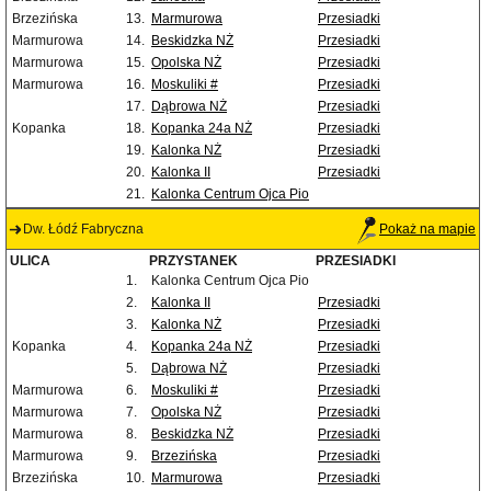
Brzezińska
13.
Marmurowa
Przesiadki
Marmurowa
14.
Beskidzka NŻ
Przesiadki
Marmurowa
15.
Opolska NŻ
Przesiadki
Marmurowa
16.
Moskuliki #
Przesiadki
17.
Dąbrowa NŻ
Przesiadki
Kopanka
18.
Kopanka 24a NŻ
Przesiadki
19.
Kalonka NŻ
Przesiadki
20.
Kalonka II
Przesiadki
21.
Kalonka Centrum Ojca Pio
Dw. Łódź Fabryczna
Pokaż na mapie
ULICA
PRZYSTANEK
PRZESIADKI
1.
Kalonka Centrum Ojca Pio
2.
Kalonka II
Przesiadki
3.
Kalonka NŻ
Przesiadki
Kopanka
4.
Kopanka 24a NŻ
Przesiadki
5.
Dąbrowa NŻ
Przesiadki
Marmurowa
6.
Moskuliki #
Przesiadki
Marmurowa
7.
Opolska NŻ
Przesiadki
Marmurowa
8.
Beskidzka NŻ
Przesiadki
Marmurowa
9.
Brzezińska
Przesiadki
Brzezińska
10.
Marmurowa
Przesiadki