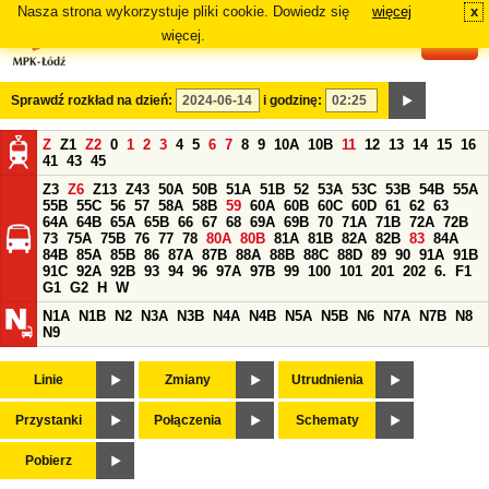
Nasza strona wykorzystuje pliki cookie. Dowiedz się
więcej
x
#
więcej.
Sprawdź rozkład na dzień:
i godzinę:
Z
Z1
Z2
0
1
2
3
4
5
6
7
8
9
10A
10B
11
12
13
14
15
16
41
43
45
Z3
Z6
Z13
Z43
50A
50B
51A
51B
52
53A
53C
53B
54B
55A
55B
55C
56
57
58A
58B
59
60A
60B
60C
60D
61
62
63
64A
64B
65A
65B
66
67
68
69A
69B
70
71A
71B
72A
72B
73
75A
75B
76
77
78
80A
80B
81A
81B
82A
82B
83
84A
84B
85A
85B
86
87A
87B
88A
88B
88C
88D
89
90
91A
91B
91C
92A
92B
93
94
96
97A
97B
99
100
101
201
202
6.
F1
G1
G2
H
W
N1A
N1B
N2
N3A
N3B
N4A
N4B
N5A
N5B
N6
N7A
N7B
N8
N9
Linie
Zmiany
Utrudnienia
Przystanki
Połączenia
Schematy
Pobierz