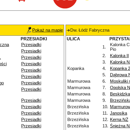
Pokaż na mapie
Dw. Łódź Fabryczna
PRZESIADKI
ULICA
PRZYSTA
yczna
Przesiadki
Kalonka C
1.
Pio
Przesiadki
2.
Kalonka II
.
Przesiadki
3.
Kalonka 
ości
Przesiadki
Kopanka
4.
Kopanka 
Przesiadki
5.
Dąbrowa 
Przesiadki
Marmurowa
6.
Moskuliki 
go
Przesiadki
Marmurowa
7.
Opolska 
Przesiadki
Marmurowa
8.
Beskidzk
Przesiadki
Marmurowa
9.
Brzezińsk
Przesiadki
Brzezińska
10.
Marmuro
Przesiadki
Brzezińska
11.
Janosika
Przesiadki
Brzezińska
12.
Kerna NŻ
Przesiadki
Brzezińska
13.
Śnieżna 