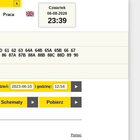
x
Czwartek
06-08-2026
Praca
23:39
D
61
62
63
64A
64B
65A
65B
66
67
86
87A
87B
88A
88B
88C
88D
89
90
zień:
i godzinę:
Schematy
Pobierz
Pomoc