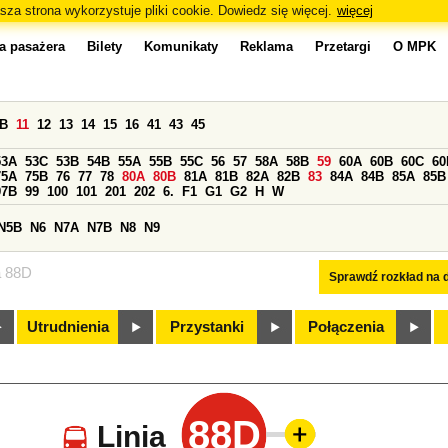
sza strona wykorzystuje pliki cookie. Dowiedz się więcej.
więcej
a pasażera
Bilety
Komunikaty
Reklama
Przetargi
O MPK
0B
11
12
13
14
15
16
41
43
45
53A
53C
53B
54B
55A
55B
55C
56
57
58A
58B
59
60A
60B
60C
60
75A
75B
76
77
78
80A
80B
81A
81B
82A
82B
83
84A
84B
85A
85B
97B
99
100
101
201
202
6.
F1
G1
G2
H
W
N5B
N6
N7A
N7B
N8
N9
a 88D
Sprawdź rozkład na d
Utrudnienia
Przystanki
Połączenia
88D
Linia