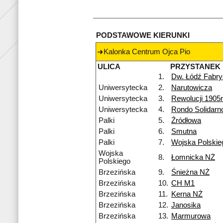
PODSTAWOWE KIERUNKI
Kalonka Centrum Ojca Pio
ULICA
PRZYSTANEK
1.
Dw. Łódź Fabr
Uniwersytecka
2.
Narutowicza
Uniwersytecka
3.
Rewolucji 1905r
Uniwersytecka
4.
Rondo Solidarn
Palki
5.
Źródłowa
Palki
6.
Smutna
Palki
7.
Wojska Polskie
Wojska
8.
Łomnicka NŻ
Polskiego
Brzezińska
9.
Śnieżna NŻ
Brzezińska
10.
CH M1
Brzezińska
11.
Kerna NŻ
Brzezińska
12.
Janosika
Brzezińska
13.
Marmurowa