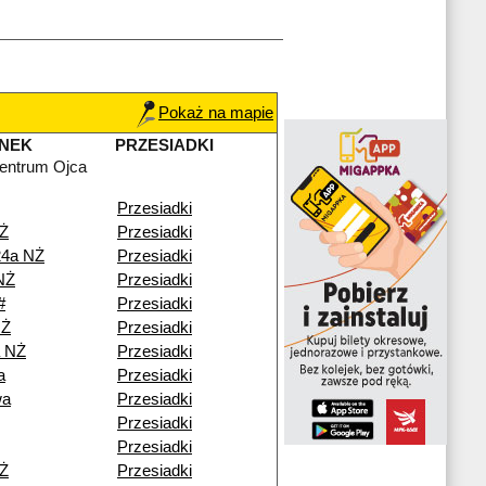
Pokaż na mapie
NEK
PRZESIADKI
entrum Ojca
Przesiadki
NŻ
Przesiadki
24a NŻ
Przesiadki
NŻ
Przesiadki
#
Przesiadki
NŻ
Przesiadki
a NŻ
Przesiadki
a
Przesiadki
wa
Przesiadki
Przesiadki
Przesiadki
NŻ
Przesiadki