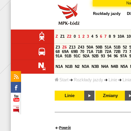
Na
Rozkłady jazdy
Dl
Z
Z1
Z2
0
1
2
3
4
5
6
7
8
9
10A
1
Z3
Z6
Z13
Z43
50A
50B
51A
51B
52
68
69A
69B
70
71A
71B
72A
72B
73
91A
91B
91C
92A
92B
93
94
96
97A
N1A
N1B
N2
N3A
N3B
N4A
N4B
N5A
Start
Rozkłady jazdy
Linie
Lini
Linie
Zmiany
Powrót