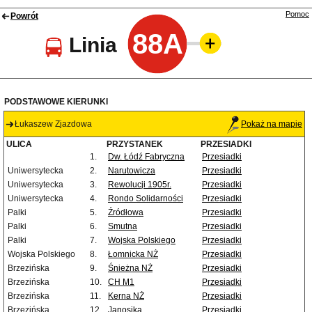
Pomoc
Powrót
88A
Linia
PODSTAWOWE KIERUNKI
Łukaszew Zjazdowa
Pokaż na mapie
ULICA
PRZYSTANEK
PRZESIADKI
1.
Dw. Łódź Fabryczna
Przesiadki
Uniwersytecka
2.
Narutowicza
Przesiadki
Uniwersytecka
3.
Rewolucji 1905r.
Przesiadki
Uniwersytecka
4.
Rondo Solidarności
Przesiadki
Palki
5.
Źródłowa
Przesiadki
Palki
6.
Smutna
Przesiadki
Palki
7.
Wojska Polskiego
Przesiadki
Wojska Polskiego
8.
Łomnicka NŻ
Przesiadki
Brzezińska
9.
Śnieżna NŻ
Przesiadki
Brzezińska
10.
CH M1
Przesiadki
Brzezińska
11.
Kerna NŻ
Przesiadki
Brzezińska
12.
Janosika
Przesiadki