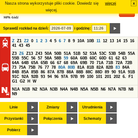
Nasza strona wykorzystuje pliki cookie. Dowiedz się
więcej
x
#
więcej.
Sprawdź rozkład na dzień:
i godzinę:
Z
Z1
Z2
0
1
2
3
4
5
6
7
8
9
10A
10B
11
12
13
14
15
16
41
43
45
Z3
Z6
Z13
Z43
50A
50B
51A
51B
52
53A
53C
53B
54B
55A
55B
55C
56
57
58A
58B
59
60A
60B
60C
60D
61
62
63
64A
64B
65A
65B
66
67
68
69A
69B
70
71A
71B
72A
72B
73
75A
75B
76
77
78
80A
80B
81A
81B
82A
82B
83
84A
84B
85A
85B
86
87A
87B
88A
88B
88C
88D
89
90
91A
91B
91C
92A
92B
93
94
96
97A
97B
99
100
101
201
202
6.
F1
G1
G2
H
W
N1A
N1B
N2
N3A
N3B
N4A
N4B
N5A
N5B
N6
N7A
N7B
N8
N9
Linie
Zmiany
Utrudnienia
Przystanki
Połączenia
Schematy
Pobierz