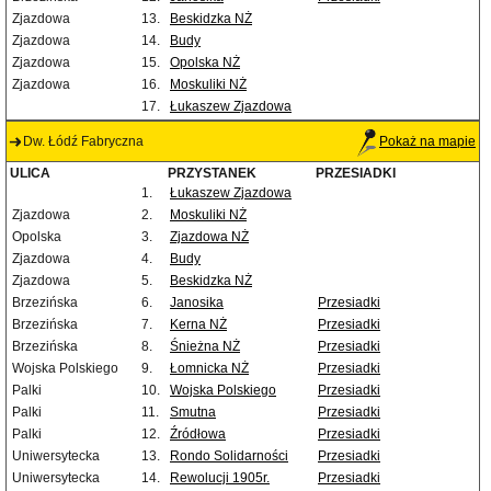
Zjazdowa
13.
Beskidzka NŻ
Zjazdowa
14.
Budy
Zjazdowa
15.
Opolska NŻ
Zjazdowa
16.
Moskuliki NŻ
17.
Łukaszew Zjazdowa
Dw. Łódź Fabryczna
Pokaż na mapie
ULICA
PRZYSTANEK
PRZESIADKI
1.
Łukaszew Zjazdowa
Zjazdowa
2.
Moskuliki NŻ
Opolska
3.
Zjazdowa NŻ
Zjazdowa
4.
Budy
Zjazdowa
5.
Beskidzka NŻ
Brzezińska
6.
Janosika
Przesiadki
Brzezińska
7.
Kerna NŻ
Przesiadki
Brzezińska
8.
Śnieżna NŻ
Przesiadki
Wojska Polskiego
9.
Łomnicka NŻ
Przesiadki
Palki
10.
Wojska Polskiego
Przesiadki
Palki
11.
Smutna
Przesiadki
Palki
12.
Źródłowa
Przesiadki
Uniwersytecka
13.
Rondo Solidarności
Przesiadki
Uniwersytecka
14.
Rewolucji 1905r.
Przesiadki