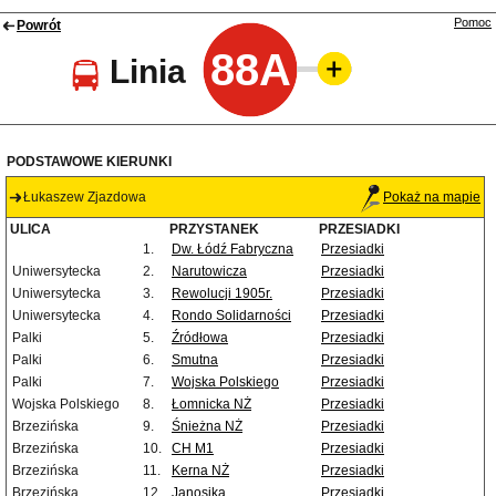
Pomoc
Powrót
88A
Linia
PODSTAWOWE KIERUNKI
Łukaszew Zjazdowa
Pokaż na mapie
ULICA
PRZYSTANEK
PRZESIADKI
1.
Dw. Łódź Fabryczna
Przesiadki
Uniwersytecka
2.
Narutowicza
Przesiadki
Uniwersytecka
3.
Rewolucji 1905r.
Przesiadki
Uniwersytecka
4.
Rondo Solidarności
Przesiadki
Palki
5.
Źródłowa
Przesiadki
Palki
6.
Smutna
Przesiadki
Palki
7.
Wojska Polskiego
Przesiadki
Wojska Polskiego
8.
Łomnicka NŻ
Przesiadki
Brzezińska
9.
Śnieżna NŻ
Przesiadki
Brzezińska
10.
CH M1
Przesiadki
Brzezińska
11.
Kerna NŻ
Przesiadki
Brzezińska
12.
Janosika
Przesiadki