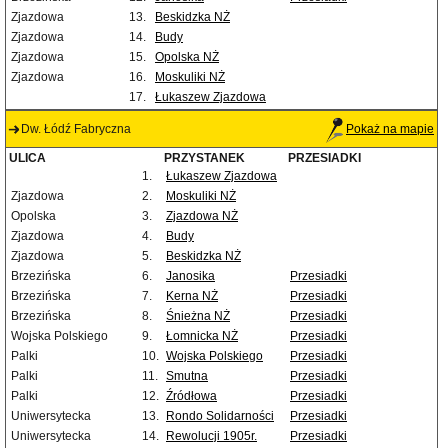
Zjazdowa
13.
Beskidzka NŻ
Zjazdowa
14.
Budy
Zjazdowa
15.
Opolska NŻ
Zjazdowa
16.
Moskuliki NŻ
17.
Łukaszew Zjazdowa
Dw. Łódź Fabryczna
Pokaż na mapie
ULICA
PRZYSTANEK
PRZESIADKI
1.
Łukaszew Zjazdowa
Zjazdowa
2.
Moskuliki NŻ
Opolska
3.
Zjazdowa NŻ
Zjazdowa
4.
Budy
Zjazdowa
5.
Beskidzka NŻ
Brzezińska
6.
Janosika
Przesiadki
Brzezińska
7.
Kerna NŻ
Przesiadki
Brzezińska
8.
Śnieżna NŻ
Przesiadki
Wojska Polskiego
9.
Łomnicka NŻ
Przesiadki
Palki
10.
Wojska Polskiego
Przesiadki
Palki
11.
Smutna
Przesiadki
Palki
12.
Źródłowa
Przesiadki
Uniwersytecka
13.
Rondo Solidarności
Przesiadki
Uniwersytecka
14.
Rewolucji 1905r.
Przesiadki