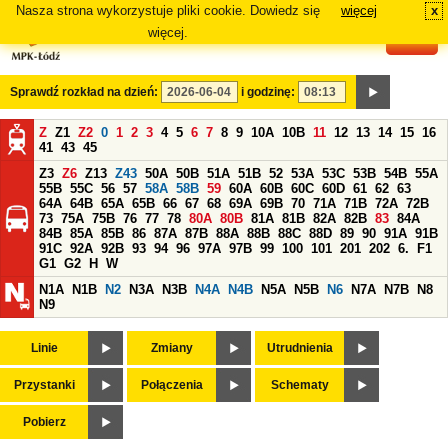
Nasza strona wykorzystuje pliki cookie. Dowiedz się
więcej
x
#
więcej.
Sprawdź rozkład na dzień:
i godzinę:
Z
Z1
Z2
0
1
2
3
4
5
6
7
8
9
10A
10B
11
12
13
14
15
16
41
43
45
Z3
Z6
Z13
Z43
50A
50B
51A
51B
52
53A
53C
53B
54B
55A
55B
55C
56
57
58A
58B
59
60A
60B
60C
60D
61
62
63
64A
64B
65A
65B
66
67
68
69A
69B
70
71A
71B
72A
72B
73
75A
75B
76
77
78
80A
80B
81A
81B
82A
82B
83
84A
84B
85A
85B
86
87A
87B
88A
88B
88C
88D
89
90
91A
91B
91C
92A
92B
93
94
96
97A
97B
99
100
101
201
202
6.
F1
G1
G2
H
W
N1A
N1B
N2
N3A
N3B
N4A
N4B
N5A
N5B
N6
N7A
N7B
N8
N9
Linie
Zmiany
Utrudnienia
Przystanki
Połączenia
Schematy
Pobierz