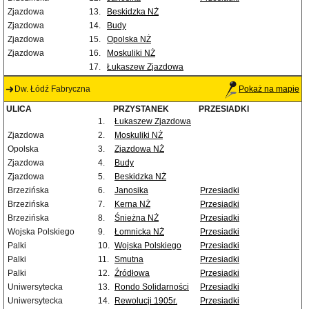
Zjazdowa
13.
Beskidzka NŻ
Zjazdowa
14.
Budy
Zjazdowa
15.
Opolska NŻ
Zjazdowa
16.
Moskuliki NŻ
17.
Łukaszew Zjazdowa
Dw. Łódź Fabryczna
Pokaż na mapie
ULICA
PRZYSTANEK
PRZESIADKI
1.
Łukaszew Zjazdowa
Zjazdowa
2.
Moskuliki NŻ
Opolska
3.
Zjazdowa NŻ
Zjazdowa
4.
Budy
Zjazdowa
5.
Beskidzka NŻ
Brzezińska
6.
Janosika
Przesiadki
Brzezińska
7.
Kerna NŻ
Przesiadki
Brzezińska
8.
Śnieżna NŻ
Przesiadki
Wojska Polskiego
9.
Łomnicka NŻ
Przesiadki
Palki
10.
Wojska Polskiego
Przesiadki
Palki
11.
Smutna
Przesiadki
Palki
12.
Źródłowa
Przesiadki
Uniwersytecka
13.
Rondo Solidarności
Przesiadki
Uniwersytecka
14.
Rewolucji 1905r.
Przesiadki