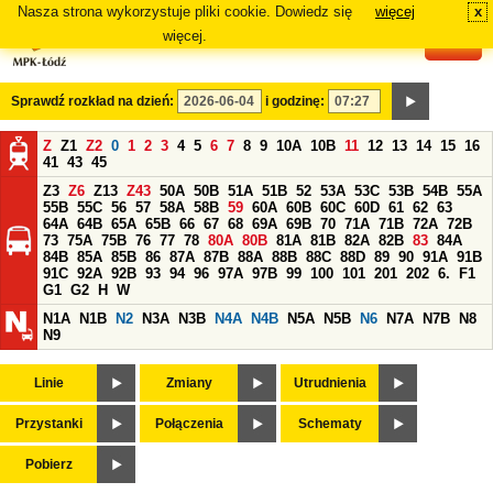
Nasza strona wykorzystuje pliki cookie. Dowiedz się
więcej
x
#
więcej.
Sprawdź rozkład na dzień:
i godzinę:
Z
Z1
Z2
0
1
2
3
4
5
6
7
8
9
10A
10B
11
12
13
14
15
16
41
43
45
Z3
Z6
Z13
Z43
50A
50B
51A
51B
52
53A
53C
53B
54B
55A
55B
55C
56
57
58A
58B
59
60A
60B
60C
60D
61
62
63
64A
64B
65A
65B
66
67
68
69A
69B
70
71A
71B
72A
72B
73
75A
75B
76
77
78
80A
80B
81A
81B
82A
82B
83
84A
84B
85A
85B
86
87A
87B
88A
88B
88C
88D
89
90
91A
91B
91C
92A
92B
93
94
96
97A
97B
99
100
101
201
202
6.
F1
G1
G2
H
W
N1A
N1B
N2
N3A
N3B
N4A
N4B
N5A
N5B
N6
N7A
N7B
N8
N9
Linie
Zmiany
Utrudnienia
Przystanki
Połączenia
Schematy
Pobierz