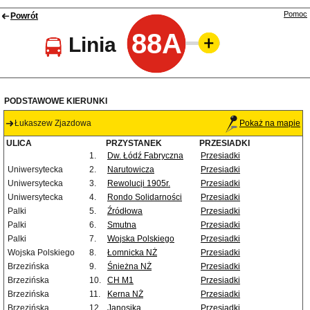
Pomoc
Powrót
88A
Linia
PODSTAWOWE KIERUNKI
Łukaszew Zjazdowa
Pokaż na mapie
ULICA
PRZYSTANEK
PRZESIADKI
1.
Dw. Łódź Fabryczna
Przesiadki
Uniwersytecka
2.
Narutowicza
Przesiadki
Uniwersytecka
3.
Rewolucji 1905r.
Przesiadki
Uniwersytecka
4.
Rondo Solidarności
Przesiadki
Palki
5.
Źródłowa
Przesiadki
Palki
6.
Smutna
Przesiadki
Palki
7.
Wojska Polskiego
Przesiadki
Wojska Polskiego
8.
Łomnicka NŻ
Przesiadki
Brzezińska
9.
Śnieżna NŻ
Przesiadki
Brzezińska
10.
CH M1
Przesiadki
Brzezińska
11.
Kerna NŻ
Przesiadki
Brzezińska
12.
Janosika
Przesiadki