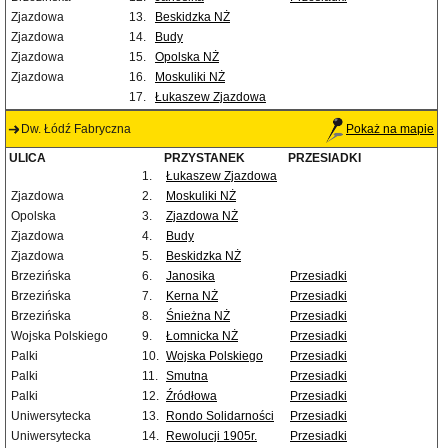
Zjazdowa
13.
Beskidzka NŻ
Zjazdowa
14.
Budy
Zjazdowa
15.
Opolska NŻ
Zjazdowa
16.
Moskuliki NŻ
17.
Łukaszew Zjazdowa
Dw. Łódź Fabryczna
Pokaż na mapie
ULICA
PRZYSTANEK
PRZESIADKI
1.
Łukaszew Zjazdowa
Zjazdowa
2.
Moskuliki NŻ
Opolska
3.
Zjazdowa NŻ
Zjazdowa
4.
Budy
Zjazdowa
5.
Beskidzka NŻ
Brzezińska
6.
Janosika
Przesiadki
Brzezińska
7.
Kerna NŻ
Przesiadki
Brzezińska
8.
Śnieżna NŻ
Przesiadki
Wojska Polskiego
9.
Łomnicka NŻ
Przesiadki
Palki
10.
Wojska Polskiego
Przesiadki
Palki
11.
Smutna
Przesiadki
Palki
12.
Źródłowa
Przesiadki
Uniwersytecka
13.
Rondo Solidarności
Przesiadki
Uniwersytecka
14.
Rewolucji 1905r.
Przesiadki