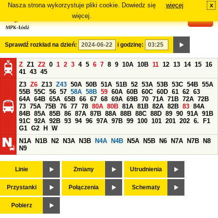
Nasza strona wykorzystuje pliki cookie. Dowiedz się
więcej
x
#
więcej.
Sprawdź rozkład na dzień:
i godzinę:
Z
Z1
Z2
0
1
2
3
4
5
6
7
8
9
10A
10B
11
12
13
14
15
16
41
43
45
Z3
Z6
Z13
Z43
50A
50B
51A
51B
52
53A
53B
53C
54B
55A
55B
55C
56
57
58A
58B
59
60A
60B
60C
60D
61
62
63
64A
64B
65A
65B
66
67
68
69A
69B
70
71A
71B
72A
72B
73
75A
75B
76
77
78
80A
80B
81A
81B
82A
82B
83
84A
84B
85A
85B
86
87A
87B
88A
88B
88C
88D
89
90
91A
91B
91C
92A
92B
93
94
96
97A
97B
99
100
101
201
202
6.
F1
G1
G2
H
W
N1A
N1B
N2
N3A
N3B
N4A
N4B
N5A
N5B
N6
N7A
N7B
N8
N9
Linie
Zmiany
Utrudnienia
Przystanki
Połączenia
Schematy
Pobierz