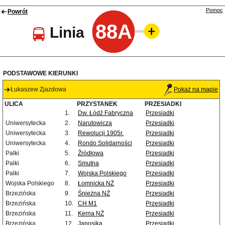
Pomoc
Powrót
88A
Linia
PODSTAWOWE KIERUNKI
Łukaszew Zjazdowa
Pokaż na mapie
ULICA
PRZYSTANEK
PRZESIADKI
1.
Dw. Łódź Fabryczna
Przesiadki
Uniwersytecka
2.
Narutowicza
Przesiadki
Uniwersytecka
3.
Rewolucji 1905r.
Przesiadki
Uniwersytecka
4.
Rondo Solidarności
Przesiadki
Palki
5.
Źródłowa
Przesiadki
Palki
6.
Smutna
Przesiadki
Palki
7.
Wojska Polskiego
Przesiadki
Wojska Polskiego
8.
Łomnicka NŻ
Przesiadki
Brzezińska
9.
Śnieżna NŻ
Przesiadki
Brzezińska
10.
CH M1
Przesiadki
Brzezińska
11.
Kerna NŻ
Przesiadki
Brzezińska
12.
Janosika
Przesiadki