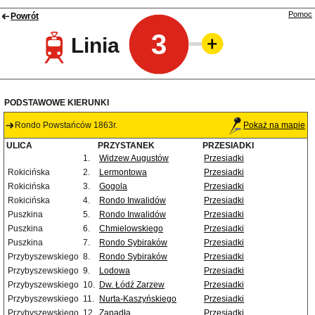
Pomoc
Powrót
3
Linia
PODSTAWOWE KIERUNKI
Rondo Powstańców 1863r.
Pokaż na mapie
ULICA
PRZYSTANEK
PRZESIADKI
1.
Widzew Augustów
Przesiadki
Rokicińska
2.
Lermontowa
Przesiadki
Rokicińska
3.
Gogola
Przesiadki
Rokicińska
4.
Rondo Inwalidów
Przesiadki
Puszkina
5.
Rondo Inwalidów
Przesiadki
Puszkina
6.
Chmielowskiego
Przesiadki
Puszkina
7.
Rondo Sybiraków
Przesiadki
Przybyszewskiego
8.
Rondo Sybiraków
Przesiadki
Przybyszewskiego
9.
Lodowa
Przesiadki
Przybyszewskiego
10.
Dw. Łódź Zarzew
Przesiadki
Przybyszewskiego
11.
Nurta-Kaszyńskiego
Przesiadki
Przybyszewskiego
12.
Zapadła
Przesiadki