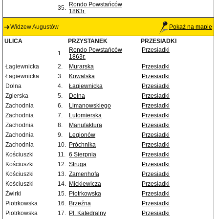
Rondo Powstańców
35.
1863r.
Widzew Augustów
Pokaż na mapie
ULICA
PRZYSTANEK
PRZESIADKI
Rondo Powstańców
Przesiadki
1.
1863r.
Łagiewnicka
2.
Murarska
Przesiadki
Łagiewnicka
3.
Kowalska
Przesiadki
Dolna
4.
Łagiewnicka
Przesiadki
Zgierska
5.
Dolna
Przesiadki
Zachodnia
6.
Limanowskiego
Przesiadki
Zachodnia
7.
Lutomierska
Przesiadki
Zachodnia
8.
Manufaktura
Przesiadki
Zachodnia
9.
Legionów
Przesiadki
Zachodnia
10.
Próchnika
Przesiadki
Kościuszki
11.
6 Sierpnia
Przesiadki
Kościuszki
12.
Struga
Przesiadki
Kościuszki
13.
Zamenhofa
Przesiadki
Kościuszki
14.
Mickiewicza
Przesiadki
Żwirki
15.
Piotrkowska
Przesiadki
Piotrkowska
16.
Brzeźna
Przesiadki
Piotrkowska
17.
Pl. Katedralny
Przesiadki