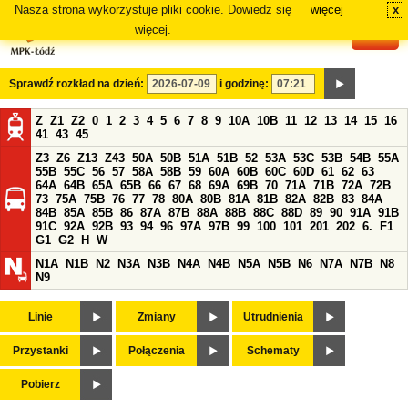
Nasza strona wykorzystuje pliki cookie. Dowiedz się
więcej
x
#
więcej.
Sprawdź rozkład na dzień:
i godzinę:
Z
Z1
Z2
0
1
2
3
4
5
6
7
8
9
10A
10B
11
12
13
14
15
16
41
43
45
Z3
Z6
Z13
Z43
50A
50B
51A
51B
52
53A
53C
53B
54B
55A
55B
55C
56
57
58A
58B
59
60A
60B
60C
60D
61
62
63
64A
64B
65A
65B
66
67
68
69A
69B
70
71A
71B
72A
72B
73
75A
75B
76
77
78
80A
80B
81A
81B
82A
82B
83
84A
84B
85A
85B
86
87A
87B
88A
88B
88C
88D
89
90
91A
91B
91C
92A
92B
93
94
96
97A
97B
99
100
101
201
202
6.
F1
G1
G2
H
W
N1A
N1B
N2
N3A
N3B
N4A
N4B
N5A
N5B
N6
N7A
N7B
N8
N9
Linie
Zmiany
Utrudnienia
Przystanki
Połączenia
Schematy
Pobierz