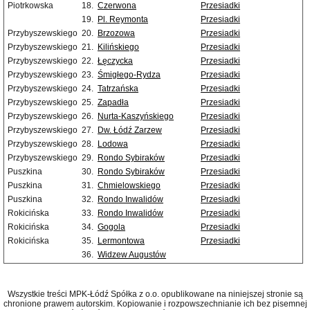
Piotrkowska
18.
Czerwona
Przesiadki
19.
Pl. Reymonta
Przesiadki
Przybyszewskiego
20.
Brzozowa
Przesiadki
Przybyszewskiego
21.
Kilińskiego
Przesiadki
Przybyszewskiego
22.
Łęczycka
Przesiadki
Przybyszewskiego
23.
Śmigłego-Rydza
Przesiadki
Przybyszewskiego
24.
Tatrzańska
Przesiadki
Przybyszewskiego
25.
Zapadła
Przesiadki
Przybyszewskiego
26.
Nurta-Kaszyńskiego
Przesiadki
Przybyszewskiego
27.
Dw. Łódź Zarzew
Przesiadki
Przybyszewskiego
28.
Lodowa
Przesiadki
Przybyszewskiego
29.
Rondo Sybiraków
Przesiadki
Puszkina
30.
Rondo Sybiraków
Przesiadki
Puszkina
31.
Chmielowskiego
Przesiadki
Puszkina
32.
Rondo Inwalidów
Przesiadki
Rokicińska
33.
Rondo Inwalidów
Przesiadki
Rokicińska
34.
Gogola
Przesiadki
Rokicińska
35.
Lermontowa
Przesiadki
36.
Widzew Augustów
Wszystkie treści MPK-Łódź Spółka z o.o. opublikowane na niniejszej stronie są
chronione prawem autorskim. Kopiowanie i rozpowszechnianie ich bez pisemnej