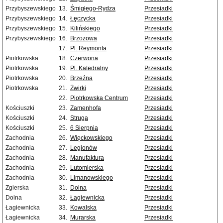
Przybyszewskiego
13.
Śmigłego-Rydza
Przesiadki
Przybyszewskiego
14.
Łęczycka
Przesiadki
Przybyszewskiego
15.
Kilińskiego
Przesiadki
Przybyszewskiego
16.
Brzozowa
Przesiadki
17.
Pl. Reymonta
Przesiadki
Piotrkowska
18.
Czerwona
Przesiadki
Piotrkowska
19.
Pl. Katedralny
Przesiadki
Piotrkowska
20.
Brzeźna
Przesiadki
Piotrkowska
21.
Żwirki
Przesiadki
22.
Piotrkowska Centrum
Przesiadki
Kościuszki
23.
Zamenhofa
Przesiadki
Kościuszki
24.
Struga
Przesiadki
Kościuszki
25.
6 Sierpnia
Przesiadki
Zachodnia
26.
Więckowskiego
Przesiadki
Zachodnia
27.
Legionów
Przesiadki
Zachodnia
28.
Manufaktura
Przesiadki
Zachodnia
29.
Lutomierska
Przesiadki
Zachodnia
30.
Limanowskiego
Przesiadki
Zgierska
31.
Dolna
Przesiadki
Dolna
32.
Łagiewnicka
Przesiadki
Łagiewnicka
33.
Kowalska
Przesiadki
Łagiewnicka
34.
Murarska
Przesiadki