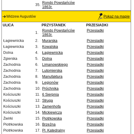
Rondo Powstańców
35.
1863r.
Widzew Augustów
Pokaż na mapie
ULICA
PRZYSTANEK
PRZESIADKI
Rondo Powstańców
Przesiadki
1.
1863r.
Łagiewnicka
2.
Murarska
Przesiadki
Łagiewnicka
3.
Kowalska
Przesiadki
Dolna
4.
Łagiewnicka
Przesiadki
Zgierska
5.
Dolna
Przesiadki
Zachodnia
6.
Limanowskiego
Przesiadki
Zachodnia
7.
Lutomierska
Przesiadki
Zachodnia
8.
Manufaktura
Przesiadki
Zachodnia
9.
Legionów
Przesiadki
Zachodnia
10.
Próchnika
Przesiadki
Kościuszki
11.
6 Sierpnia
Przesiadki
Kościuszki
12.
Struga
Przesiadki
Kościuszki
13.
Zamenhofa
Przesiadki
Kościuszki
14.
Mickiewicza
Przesiadki
Żwirki
15.
Piotrkowska
Przesiadki
Piotrkowska
16.
Brzeźna
Przesiadki
Piotrkowska
17.
Pl. Katedralny
Przesiadki