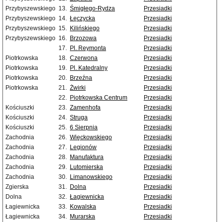
Przybyszewskiego
13.
Śmigłego-Rydza
Przesiadki
Przybyszewskiego
14.
Łęczycka
Przesiadki
Przybyszewskiego
15.
Kilińskiego
Przesiadki
Przybyszewskiego
16.
Brzozowa
Przesiadki
17.
Pl. Reymonta
Przesiadki
Piotrkowska
18.
Czerwona
Przesiadki
Piotrkowska
19.
Pl. Katedralny
Przesiadki
Piotrkowska
20.
Brzeźna
Przesiadki
Piotrkowska
21.
Żwirki
Przesiadki
22.
Piotrkowska Centrum
Przesiadki
Kościuszki
23.
Zamenhofa
Przesiadki
Kościuszki
24.
Struga
Przesiadki
Kościuszki
25.
6 Sierpnia
Przesiadki
Zachodnia
26.
Więckowskiego
Przesiadki
Zachodnia
27.
Legionów
Przesiadki
Zachodnia
28.
Manufaktura
Przesiadki
Zachodnia
29.
Lutomierska
Przesiadki
Zachodnia
30.
Limanowskiego
Przesiadki
Zgierska
31.
Dolna
Przesiadki
Dolna
32.
Łagiewnicka
Przesiadki
Łagiewnicka
33.
Kowalska
Przesiadki
Łagiewnicka
34.
Murarska
Przesiadki