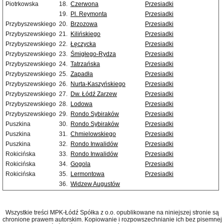
Piotrkowska
18.
Czerwona
Przesiadki
19.
Pl. Reymonta
Przesiadki
Przybyszewskiego
20.
Brzozowa
Przesiadki
Przybyszewskiego
21.
Kilińskiego
Przesiadki
Przybyszewskiego
22.
Łęczycka
Przesiadki
Przybyszewskiego
23.
Śmigłego-Rydza
Przesiadki
Przybyszewskiego
24.
Tatrzańska
Przesiadki
Przybyszewskiego
25.
Zapadła
Przesiadki
Przybyszewskiego
26.
Nurta-Kaszyńskiego
Przesiadki
Przybyszewskiego
27.
Dw. Łódź Zarzew
Przesiadki
Przybyszewskiego
28.
Lodowa
Przesiadki
Przybyszewskiego
29.
Rondo Sybiraków
Przesiadki
Puszkina
30.
Rondo Sybiraków
Przesiadki
Puszkina
31.
Chmielowskiego
Przesiadki
Puszkina
32.
Rondo Inwalidów
Przesiadki
Rokicińska
33.
Rondo Inwalidów
Przesiadki
Rokicińska
34.
Gogola
Przesiadki
Rokicińska
35.
Lermontowa
Przesiadki
36.
Widzew Augustów
Wszystkie treści MPK-Łódź Spółka z o.o. opublikowane na niniejszej stronie są
chronione prawem autorskim. Kopiowanie i rozpowszechnianie ich bez pisemnej