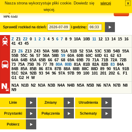
Nasza strona wykorzystuje pliki cookie. Dowiedz się
więcej
x
#
więcej.
Sprawdź rozkład na dzień:
i godzinę:
Z
Z1
Z2
0
1
2
3
4
5
6
7
8
9
10A
10B
11
12
13
14
15
16
41
43
45
Z3
Z6
Z13
Z43
50A
50B
51A
51B
52
53A
53C
53B
54B
55A
55B
55C
56
57
58A
58B
59
60A
60B
60C
60D
61
62
63
64A
64B
65A
65B
66
67
68
69A
69B
70
71A
71B
72A
72B
73
75A
75B
76
77
78
80A
80B
81A
81B
82A
82B
83
84A
84B
85A
85B
86
87A
87B
88A
88B
88C
88D
89
90
91A
91B
91C
92A
92B
93
94
96
97A
97B
99
100
101
201
202
6.
F1
G1
G2
H
W
N1A
N1B
N2
N3A
N3B
N4A
N4B
N5A
N5B
N6
N7A
N7B
N8
N9
Linie
Zmiany
Utrudnienia
Przystanki
Połączenia
Schematy
Pobierz