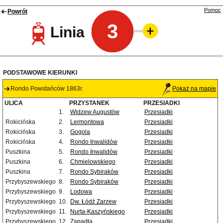
Pomoc
Powrót
3
Linia
PODSTAWOWE KIERUNKI
Rondo Powstańców 1863r.
Pokaż na mapie
ULICA
PRZYSTANEK
PRZESIADKI
1.
Widzew Augustów
Przesiadki
Rokicińska
2.
Lermontowa
Przesiadki
Rokicińska
3.
Gogola
Przesiadki
Rokicińska
4.
Rondo Inwalidów
Przesiadki
Puszkina
5.
Rondo Inwalidów
Przesiadki
Puszkina
6.
Chmielowskiego
Przesiadki
Puszkina
7.
Rondo Sybiraków
Przesiadki
Przybyszewskiego
8.
Rondo Sybiraków
Przesiadki
Przybyszewskiego
9.
Lodowa
Przesiadki
Przybyszewskiego
10.
Dw. Łódź Zarzew
Przesiadki
Przybyszewskiego
11.
Nurta-Kaszyńskiego
Przesiadki
Przybyszewskiego
12.
Zapadła
Przesiadki