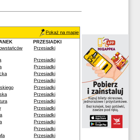
Pokaż na mapie
ANEK
PRZESIADKI
owstańców
Przesiadki
a
Przesiadki
a
Przesiadki
cka
Przesiadki
Przesiadki
skiego
Przesiadki
ska
Przesiadki
tura
Przesiadki
w
Przesiadki
a
Przesiadki
a
Przesiadki
Przesiadki
fa
Przesiadki