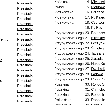
Kościuszki
14.
Mickiewi
Przesiadki
Żwirki
15.
Piotrkow
Przesiadki
Piotrkowska
16.
Brzeźna
Przesiadki
Piotrkowska
17.
Pl. Kated
Przesiadki
Piotrkowska
18.
Czerwon
Przesiadki
19.
Pl. Rey
Przesiadki
Przybyszewskiego
20.
Brzozow
Przesiadki
Przybyszewskiego
21.
Kilińskie
Centrum
Przesiadki
Przybyszewskiego
22.
Łęczyck
Przesiadki
Przybyszewskiego
23.
Śmigłeg
Przesiadki
Przybyszewskiego
24.
Tatrzańs
Przesiadki
Przybyszewskiego
25.
Zapadła
go
Przesiadki
Przybyszewskiego
26.
Nurta-K
Przesiadki
Przybyszewskiego
27.
Dw. Łód
Przesiadki
Przybyszewskiego
28.
Lodowa
Przesiadki
Przybyszewskiego
29.
Rondo S
go
Przesiadki
Puszkina
30.
Rondo S
Przesiadki
Puszkina
31.
Chmielo
Przesiadki
Puszkina
32.
Rondo I
Przesiadki
Rokicińska
33.
Rondo I
Przesiadki