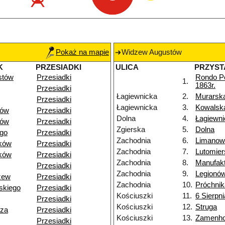
Pokaż na mapie
Widzew Augustów
K
PRZESIADKI
ULICA
PRZYST
stów
Przesiadki
Rondo P
1.
1863r.
Przesiadki
Łagiewnicka
2.
Murarsk
Przesiadki
Łagiewnicka
3.
Kowalsk
dów
Przesiadki
Dolna
4.
Łagiewni
dów
Przesiadki
Zgierska
5.
Dolna
go
Przesiadki
Zachodnia
6.
Limanow
ków
Przesiadki
Zachodnia
7.
Lutomier
ków
Przesiadki
Zachodnia
8.
Manufak
Przesiadki
Zachodnia
9.
Legionó
zew
Przesiadki
Zachodnia
10.
Próchnik
skiego
Przesiadki
Kościuszki
11.
6 Sierpni
Przesiadki
Kościuszki
12.
Struga
dza
Przesiadki
Kościuszki
13.
Zamenho
Przesiadki