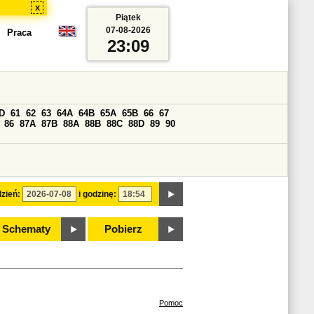
x
Piątek
07-08-2026
Praca
23:09
D
61
62
63
64A
64B
65A
65B
66
67
86
87A
87B
88A
88B
88C
88D
89
90
zień:
i godzinę:
Schematy
Pobierz
Pomoc