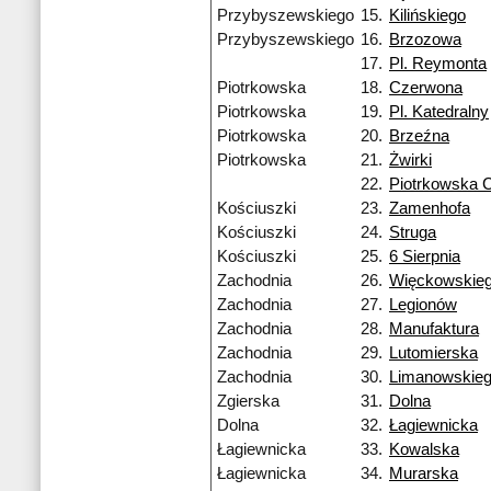
Przybyszewskiego
15.
Kilińskiego
Przybyszewskiego
16.
Brzozowa
17.
Pl. Reymonta
Piotrkowska
18.
Czerwona
Piotrkowska
19.
Pl. Katedralny
Piotrkowska
20.
Brzeźna
Piotrkowska
21.
Żwirki
22.
Piotrkowska 
Kościuszki
23.
Zamenhofa
Kościuszki
24.
Struga
Kościuszki
25.
6 Sierpnia
Zachodnia
26.
Więckowskie
Zachodnia
27.
Legionów
Zachodnia
28.
Manufaktura
Zachodnia
29.
Lutomierska
Zachodnia
30.
Limanowskie
Zgierska
31.
Dolna
Dolna
32.
Łagiewnicka
Łagiewnicka
33.
Kowalska
Łagiewnicka
34.
Murarska