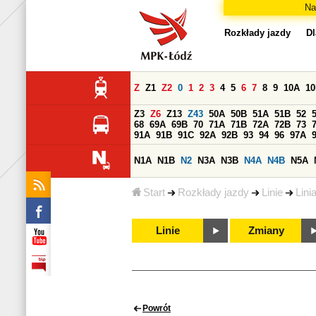
Na
Rozkłady jazdy
Dl
Z
Z1
Z2
0
1
2
3
4
5
6
7
8
9
10A
1
Z3
Z6
Z13
Z43
50A
50B
51A
51B
52
68
69A
69B
70
71A
71B
72A
72B
73
91A
91B
91C
92A
92B
93
94
96
97A
N1A
N1B
N2
N3A
N3B
N4A
N4B
N5A
Start
Rozkłady jazdy
Linie
Lini
Linie
Zmiany
Powrót