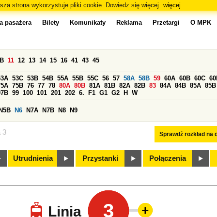
sza strona wykorzystuje pliki cookie. Dowiedz się więcej.
więcej
a pasażera
Bilety
Komunikaty
Reklama
Przetargi
O MPK
0B
11
12
13
14
15
16
41
43
45
53A
53C
53B
54B
55A
55B
55C
56
57
58A
58B
59
60A
60B
60C
60
75A
75B
76
77
78
80A
80B
81A
81B
82A
82B
83
84A
84B
85A
85B
97B
99
100
101
201
202
6.
F1
G1
G2
H
W
N5B
N6
N7A
N7B
N8
N9
a 3
Sprawdź rozkład na d
Utrudnienia
Przystanki
Połączenia
3
Linia