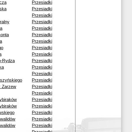
cza
Przesiadki
ska
Przesiadki
Przesiadki
ralny
Przesiadki
a
Przesiadki
monta
Przesiadki
a
Przesiadki
go
Przesiadki
a
Przesiadki
o-Rydza
Przesiadki
ka
Przesiadki
Przesiadki
aszyńskiego
Przesiadki
ź Zarzew
Przesiadki
Przesiadki
ybiraków
Przesiadki
ybiraków
Przesiadki
wskiego
Przesiadki
nwalidów
Przesiadki
nwalidów
Przesiadki