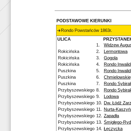
PODSTAWOWE KIERUNKI
Rondo Powstańców 1863r.
ULICA
PRZYSTANE
1.
Widzew Augu
Rokicińska
2.
Lermontowa
Rokicińska
3.
Gogola
Rokicińska
4.
Rondo Inwali
Puszkina
5.
Rondo Inwali
Puszkina
6.
Chmielowskie
Puszkina
7.
Rondo Sybira
Przybyszewskiego
8.
Rondo Sybira
Przybyszewskiego
9.
Lodowa
Przybyszewskiego
10.
Dw. Łódź Zar
Przybyszewskiego
11.
Nurta-Kaszyń
Przybyszewskiego
12.
Zapadła
Przybyszewskiego
13.
Śmigłego-Ry
Przybyszewskiego
14.
Łęczycka