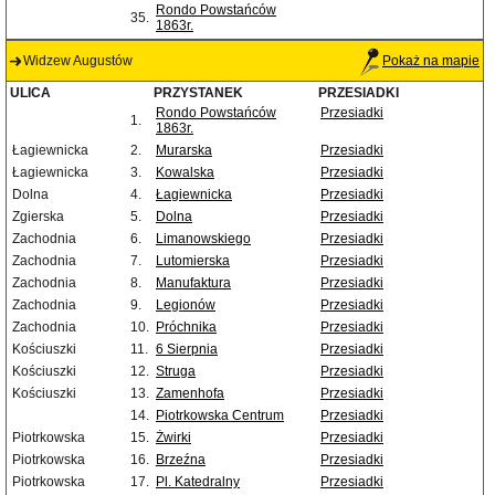
Rondo Powstańców
35.
1863r.
Widzew Augustów
Pokaż na mapie
ULICA
PRZYSTANEK
PRZESIADKI
Rondo Powstańców
Przesiadki
1.
1863r.
Łagiewnicka
2.
Murarska
Przesiadki
Łagiewnicka
3.
Kowalska
Przesiadki
Dolna
4.
Łagiewnicka
Przesiadki
Zgierska
5.
Dolna
Przesiadki
Zachodnia
6.
Limanowskiego
Przesiadki
Zachodnia
7.
Lutomierska
Przesiadki
Zachodnia
8.
Manufaktura
Przesiadki
Zachodnia
9.
Legionów
Przesiadki
Zachodnia
10.
Próchnika
Przesiadki
Kościuszki
11.
6 Sierpnia
Przesiadki
Kościuszki
12.
Struga
Przesiadki
Kościuszki
13.
Zamenhofa
Przesiadki
14.
Piotrkowska Centrum
Przesiadki
Piotrkowska
15.
Żwirki
Przesiadki
Piotrkowska
16.
Brzeźna
Przesiadki
Piotrkowska
17.
Pl. Katedralny
Przesiadki