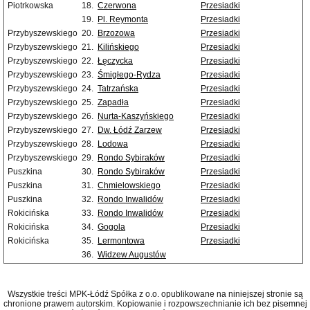
Piotrkowska
18.
Czerwona
Przesiadki
19.
Pl. Reymonta
Przesiadki
Przybyszewskiego
20.
Brzozowa
Przesiadki
Przybyszewskiego
21.
Kilińskiego
Przesiadki
Przybyszewskiego
22.
Łęczycka
Przesiadki
Przybyszewskiego
23.
Śmigłego-Rydza
Przesiadki
Przybyszewskiego
24.
Tatrzańska
Przesiadki
Przybyszewskiego
25.
Zapadła
Przesiadki
Przybyszewskiego
26.
Nurta-Kaszyńskiego
Przesiadki
Przybyszewskiego
27.
Dw. Łódź Zarzew
Przesiadki
Przybyszewskiego
28.
Lodowa
Przesiadki
Przybyszewskiego
29.
Rondo Sybiraków
Przesiadki
Puszkina
30.
Rondo Sybiraków
Przesiadki
Puszkina
31.
Chmielowskiego
Przesiadki
Puszkina
32.
Rondo Inwalidów
Przesiadki
Rokicińska
33.
Rondo Inwalidów
Przesiadki
Rokicińska
34.
Gogola
Przesiadki
Rokicińska
35.
Lermontowa
Przesiadki
36.
Widzew Augustów
Wszystkie treści MPK-Łódź Spółka z o.o. opublikowane na niniejszej stronie są
chronione prawem autorskim. Kopiowanie i rozpowszechnianie ich bez pisemnej