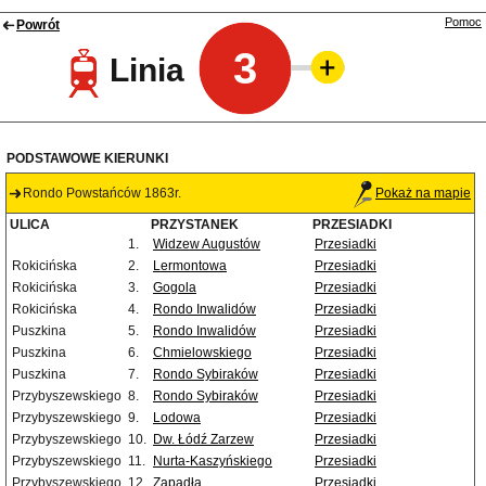
Pomoc
Powrót
3
Linia
PODSTAWOWE KIERUNKI
Rondo Powstańców 1863r.
Pokaż na mapie
ULICA
PRZYSTANEK
PRZESIADKI
1.
Widzew Augustów
Przesiadki
Rokicińska
2.
Lermontowa
Przesiadki
Rokicińska
3.
Gogola
Przesiadki
Rokicińska
4.
Rondo Inwalidów
Przesiadki
Puszkina
5.
Rondo Inwalidów
Przesiadki
Puszkina
6.
Chmielowskiego
Przesiadki
Puszkina
7.
Rondo Sybiraków
Przesiadki
Przybyszewskiego
8.
Rondo Sybiraków
Przesiadki
Przybyszewskiego
9.
Lodowa
Przesiadki
Przybyszewskiego
10.
Dw. Łódź Zarzew
Przesiadki
Przybyszewskiego
11.
Nurta-Kaszyńskiego
Przesiadki
Przybyszewskiego
12.
Zapadła
Przesiadki