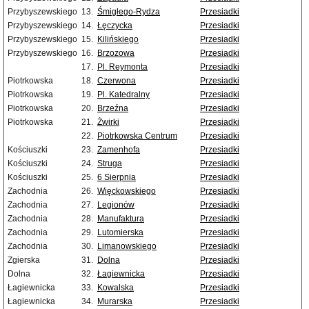
Przybyszewskiego
13.
Śmigłego-Rydza
Przesiadki
Przybyszewskiego
14.
Łęczycka
Przesiadki
Przybyszewskiego
15.
Kilińskiego
Przesiadki
Przybyszewskiego
16.
Brzozowa
Przesiadki
17.
Pl. Reymonta
Przesiadki
Piotrkowska
18.
Czerwona
Przesiadki
Piotrkowska
19.
Pl. Katedralny
Przesiadki
Piotrkowska
20.
Brzeźna
Przesiadki
Piotrkowska
21.
Żwirki
Przesiadki
22.
Piotrkowska Centrum
Przesiadki
Kościuszki
23.
Zamenhofa
Przesiadki
Kościuszki
24.
Struga
Przesiadki
Kościuszki
25.
6 Sierpnia
Przesiadki
Zachodnia
26.
Więckowskiego
Przesiadki
Zachodnia
27.
Legionów
Przesiadki
Zachodnia
28.
Manufaktura
Przesiadki
Zachodnia
29.
Lutomierska
Przesiadki
Zachodnia
30.
Limanowskiego
Przesiadki
Zgierska
31.
Dolna
Przesiadki
Dolna
32.
Łagiewnicka
Przesiadki
Łagiewnicka
33.
Kowalska
Przesiadki
Łagiewnicka
34.
Murarska
Przesiadki