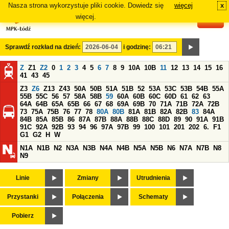
Nasza strona wykorzystuje pliki cookie. Dowiedz się
więcej
x
#
więcej.
Sprawdź rozkład na dzień:
i godzinę:
Z
Z1
Z2
0
1
2
3
4
5
6
7
8
9
10A
10B
11
12
13
14
15
16
41
43
45
Z3
Z6
Z13
Z43
50A
50B
51A
51B
52
53A
53C
53B
54B
55A
55B
55C
56
57
58A
58B
59
60A
60B
60C
60D
61
62
63
64A
64B
65A
65B
66
67
68
69A
69B
70
71A
71B
72A
72B
73
75A
75B
76
77
78
80A
80B
81A
81B
82A
82B
83
84A
84B
85A
85B
86
87A
87B
88A
88B
88C
88D
89
90
91A
91B
91C
92A
92B
93
94
96
97A
97B
99
100
101
201
202
6.
F1
G1
G2
H
W
N1A
N1B
N2
N3A
N3B
N4A
N4B
N5A
N5B
N6
N7A
N7B
N8
N9
Linie
Zmiany
Utrudnienia
Przystanki
Połączenia
Schematy
Pobierz